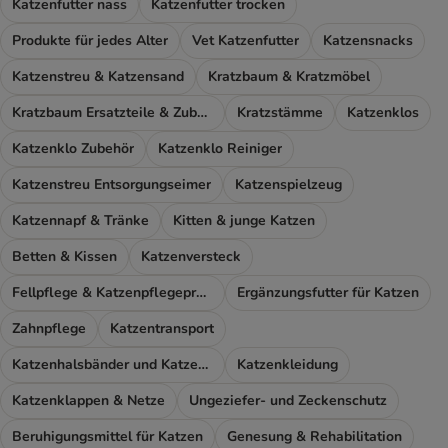
Katzenfutter nass
Katzenfutter trocken
Produkte für jedes Alter
Vet Katzenfutter
Katzensnacks
Katzenstreu & Katzensand
Kratzbaum & Kratzmöbel
Kratzbaum Ersatzteile & Zubehör
Kratzstämme
Katzenklos
Katzenklo Zubehör
Katzenklo Reiniger
Katzenstreu Entsorgungseimer
Katzenspielzeug
Katzennapf & Tränke
Kitten & junge Katzen
Betten & Kissen
Katzenversteck
Fellpflege & Katzenpflegeprodukte
Ergänzungsfutter für Katzen
Zahnpflege
Katzentransport
Katzenhalsbänder und Katzengeschirr
Katzenkleidung
Katzenklappen & Netze
Ungeziefer- und Zeckenschutz
Beruhigungsmittel für Katzen
Genesung & Rehabilitation