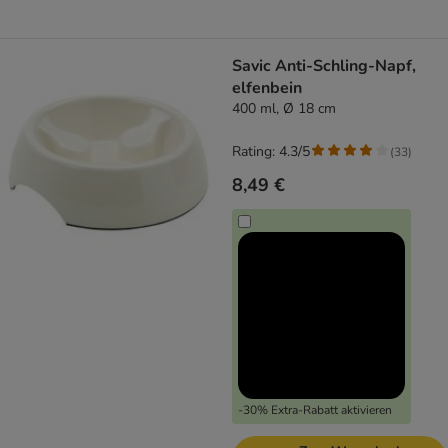
Savic Anti-Schling-Napf,
elfenbein
400 ml, Ø 18 cm
Rating: 4.3/5
(
33
)
8,49 €
-30% Extra-Rabatt aktivieren