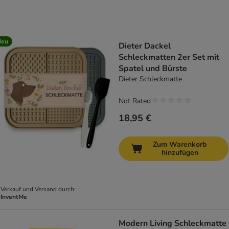
Neu
Dieter Dackel
Schleckmatten 2er Set mit
Spatel und Bürste
Dieter Schleckmatte
Not Rated
18,95 €
Zum Warenkorb
hinzufügen
Verkauf und Versand durch:
InventMe
Modern Living Schleckmatte