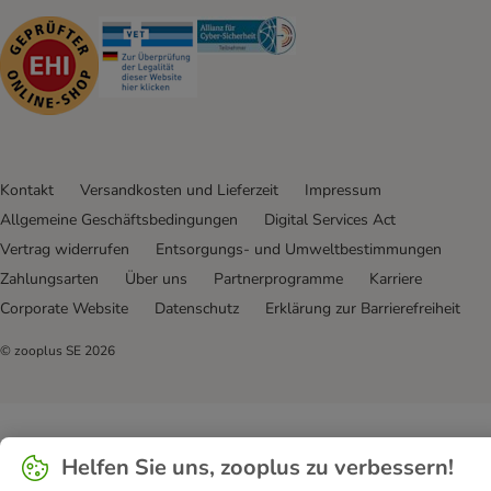
Security
Security
Security
Kontakt
Versandkosten und Lieferzeit
Impressum
Allgemeine Geschäftsbedingungen
Digital Services Act
Vertrag widerrufen
Entsorgungs- und Umweltbestimmungen
Zahlungsarten
Über uns
Partnerprogramme
Karriere
Corporate Website
Datenschutz
Erklärung zur Barrierefreiheit
© zooplus SE
2026
Helfen Sie uns, zooplus zu verbessern!