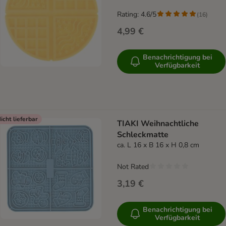
Rating: 4.6/5
(
16
)
4,99 €
Benachrichtigung bei
Verfügbarkeit
icht lieferbar
TIAKI Weihnachtliche
Schleckmatte
ca. L 16 x B 16 x H 0,8 cm
Not Rated
3,19 €
Benachrichtigung bei
Verfügbarkeit