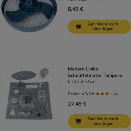
8,49 €
Zum Warenkorb
hinzufügen
Modern Living
Schnüffelmatte Tampere
L 70 x B 70 cm
Rating: 4.3/5
(
4
)
27,49 €
Zum Warenkorb
hinzufügen