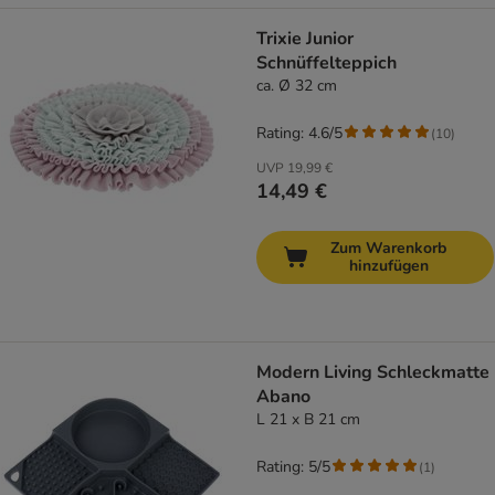
Trixie Junior
Schnüffelteppich
ca. Ø 32 cm
Rating: 4.6/5
(
10
)
UVP
19,99 €
14,49 €
Zum Warenkorb
hinzufügen
Modern Living Schleckmatte
Abano
L 21 x B 21 cm
Rating: 5/5
(
1
)