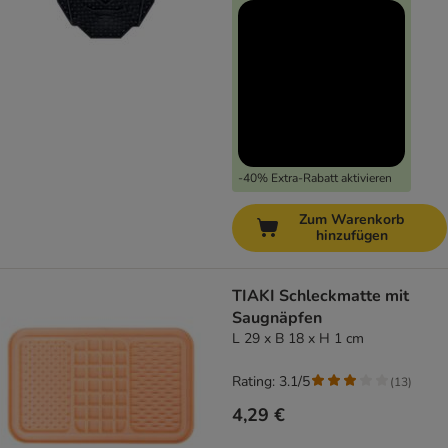
-40% Extra-Rabatt aktivieren
Zum Warenkorb
hinzufügen
TIAKI Schleckmatte mit
Saugnäpfen
L 29 x B 18 x H 1 cm
Rating: 3.1/5
(
13
)
4,29 €