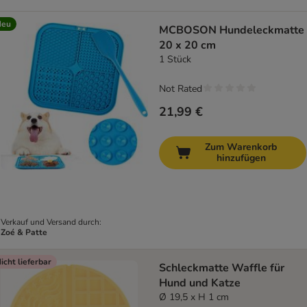
Neu
MCBOSON Hundeleckmatte
20 x 20 cm
1 Stück
Not Rated
21,99 €
Zum Warenkorb
hinzufügen
Verkauf und Versand durch:
Zoé & Patte
icht lieferbar
Schleckmatte Waffle für
Hund und Katze
Ø 19,5 x H 1 cm