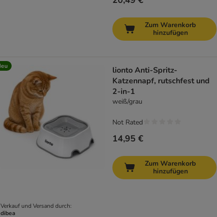
20,49 €
Zum Warenkorb
hinzufügen
Neu
lionto Anti-Spritz-
Katzennapf, rutschfest und
2-in-1
weiß/grau
Not Rated
14,95 €
Zum Warenkorb
hinzufügen
Verkauf und Versand durch:
dibea