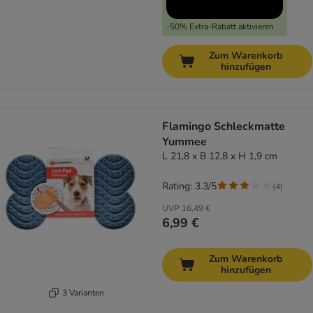
-50% Extra-Rabatt aktivieren
Zum Warenkorb
hinzufügen
Flamingo Schleckmatte
Yummee
L 21,8 x B 12,8 x H 1,9 cm
Rating: 3.3/5
(
4
)
UVP
16,49 €
6,99 €
Zum Warenkorb
hinzufügen
3 Varianten