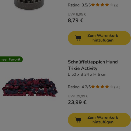
Rating: 3.5/5
(
2
)
UVP
8,95 €
8,79 €
Zum Warenkorb
hinzufügen
nser Favorit
Schnüffelteppich Hund
Trixie Activity
L 50 x B 34 x H 6 cm
Rating: 4.2/5
(
20
)
UVP
29,99 €
23,99 €
Zum Warenkorb
hinzufügen