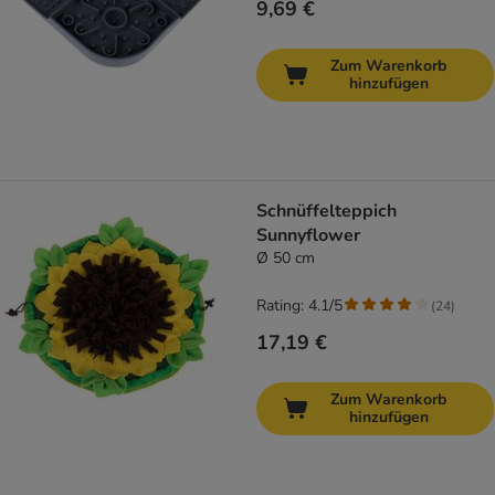
9,69 €
Zum Warenkorb
hinzufügen
Schnüffelteppich
Sunnyflower
Ø 50 cm
Rating: 4.1/5
(
24
)
17,19 €
Zum Warenkorb
hinzufügen