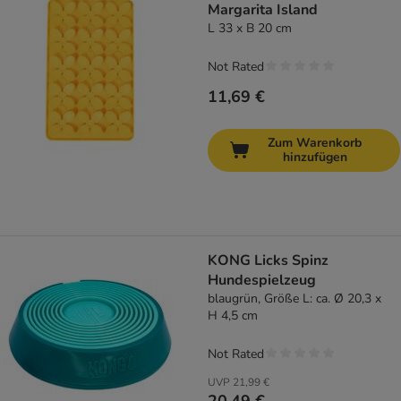
Margarita Island
L 33 x B 20 cm
Not Rated
11,69 €
Zum Warenkorb
hinzufügen
KONG Licks Spinz
Hundespielzeug
blaugrün, Größe L: ca. Ø 20,3 x
H 4,5 cm
Not Rated
UVP
21,99 €