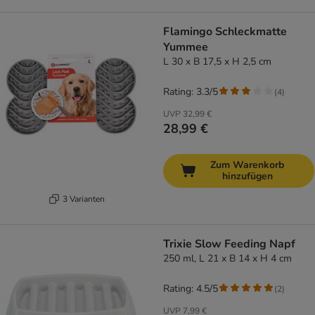
Flamingo Schleckmatte
Yummee
L 30 x B 17,5 x H 2,5 cm
Rating: 3.3/5
(
4
)
UVP
32,99 €
28,99 €
Zum Warenkorb
hinzufügen
3 Varianten
Trixie Slow Feeding Napf
250 ml, L 21 x B 14 x H 4 cm
Rating: 4.5/5
(
2
)
UVP
7,99 €