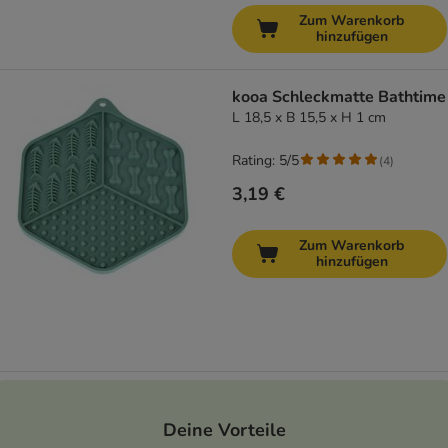
Zum Warenkorb
hinzufügen
kooa Schleckmatte Bathtime
L 18,5 x B 15,5 x H 1 cm
Rating: 5/5
(
4
)
3,19 €
Zum Warenkorb
hinzufügen
Deine Vorteile