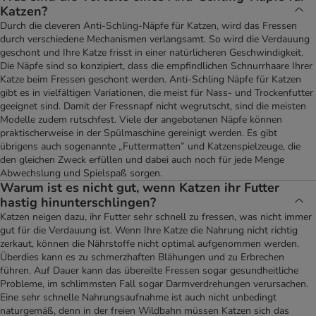
Katzen?
Durch die cleveren Anti-Schling-Näpfe für Katzen, wird das Fressen
durch verschiedene Mechanismen verlangsamt. So wird die Verdauung
geschont und Ihre Katze frisst in einer natürlicheren Geschwindigkeit.
Die Näpfe sind so konzipiert, dass die empfindlichen Schnurrhaare Ihrer
Katze beim Fressen geschont werden. Anti-Schling Näpfe für Katzen
gibt es in vielfältigen Variationen, die meist für Nass- und Trockenfutter
geeignet sind. Damit der Fressnapf nicht wegrutscht, sind die meisten
Modelle zudem rutschfest. Viele der angebotenen Näpfe können
praktischerweise in der Spülmaschine gereinigt werden. Es gibt
übrigens auch sogenannte „Futtermatten” und Katzenspielzeuge, die
den gleichen Zweck erfüllen und dabei auch noch für jede Menge
Abwechslung und Spielspaß sorgen.
Warum ist es nicht gut, wenn Katzen ihr Futter
hastig hinunterschlingen?
Katzen neigen dazu, ihr Futter sehr schnell zu fressen, was nicht immer
gut für die Verdauung ist. Wenn Ihre Katze die Nahrung nicht richtig
zerkaut, können die Nährstoffe nicht optimal aufgenommen werden.
Überdies kann es zu schmerzhaften Blähungen und zu Erbrechen
führen. Auf Dauer kann das übereilte Fressen sogar gesundheitliche
Probleme, im schlimmsten Fall sogar Darmverdrehungen verursachen.
Eine sehr schnelle Nahrungsaufnahme ist auch nicht unbedingt
naturgemäß, denn in der freien Wildbahn müssen Katzen sich das