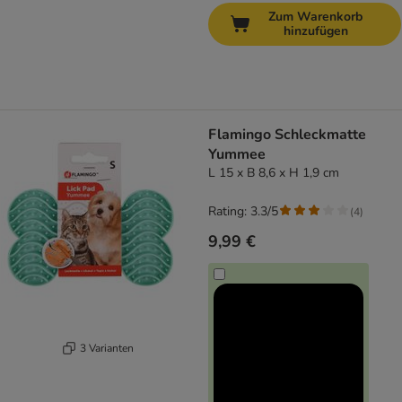
Zum Warenkorb
hinzufügen
Flamingo Schleckmatte
Yummee
L 15 x B 8,6 x H 1,9 cm
Rating: 3.3/5
(
4
)
9,99 €
3 Varianten