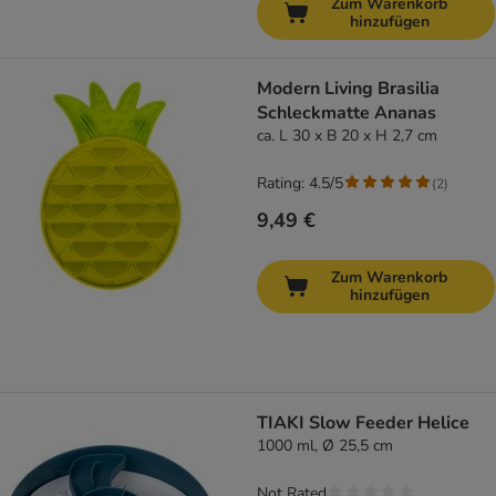
Zum Warenkorb
hinzufügen
Modern Living Brasilia
Schleckmatte Ananas
ca. L 30 x B 20 x H 2,7 cm
Rating: 4.5/5
(
2
)
9,49 €
Zum Warenkorb
hinzufügen
TIAKI Slow Feeder Helice
1000 ml, Ø 25,5 cm
Not Rated