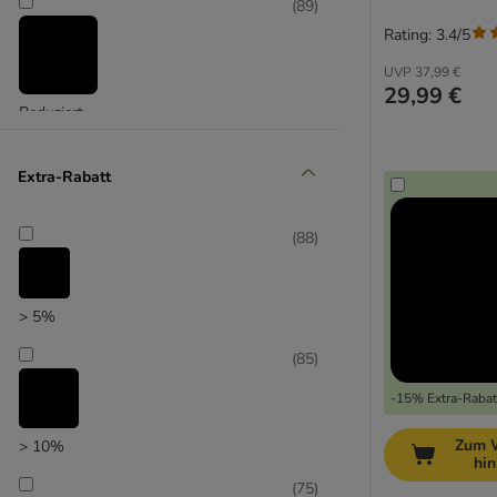
(
89
)
Rating: 3.4/5
UVP
37,99 €
29,99 €
Reduziert
(
37
)
Extra-Rabatt
(
88
)
Unser Favorit
> 5%
(
85
)
-15% Extra-Rabatt
Zum 
> 10%
hi
(
75
)