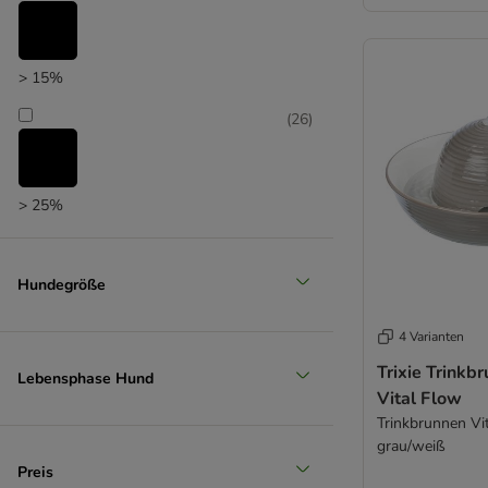
> 15%
(
26
)
> 25%
(
16
)
Hundegröße
> 35%
4 Varianten
Trixie Trinkb
(
12
)
Lebensphase Hund
Vital Flow
Trinkbrunnen Vit
grau/weiß
> 50%
Preis