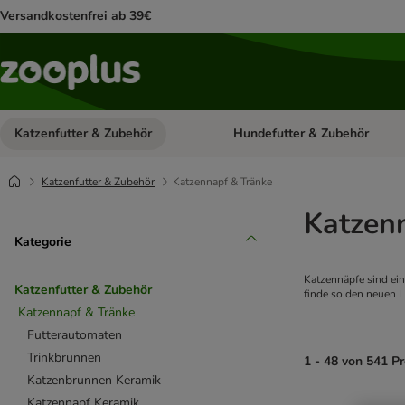
Versandkostenfrei ab 39€
Katzenfutter & Zubehör
Hundefutter & Zubehör
Kategorie-Menü öffnen: Katzenf
Katzenfutter & Zubehör
Katzennapf & Tränke
Katzen
Kategorie
Katzennäpfe sind ein
Katzenfutter & Zubehör
finde so den neuen L
Katzennapf & Tränke
Futterautomaten
Trinkbrunnen
1 - 48 von 541 P
Katzenbrunnen Keramik
Katzennapf Keramik
product items ha