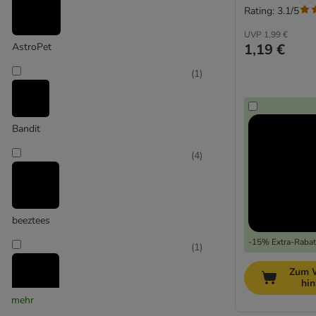
Rating: 3.1/5
UVP
1,99 €
1,19 €
AstroPet
(
1
)
Bandit
(
4
)
beeztees
-15% Extra-Rabatt
(
1
)
Zum 
hi
mehr
Bubimex