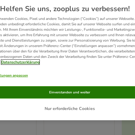
Helfen Sie uns, zooplus zu verbessern!
rwenden Cookies, Pixel und andere Technologien (“Cookies”) auf unserer Webseite.
den unbedingt erforderliche Cookies, damit Sie auf unserer Webseite surfen und ei
. Mit Ihrem Einverständnis möchten wir Leistungs-, Funktionelle- und Marketingzw
s aktivieren, um Ihre Erfahrung mit unserer Webseite zu verbessern und Ihnen relev
te und Dienstleistungen zu zeigen, sowie zur Personalisierung von Werbung. Sie 
eit Änderungen in unserem Präferenz-Center (“Einstellungen anpassen”) vornehmen
ationen über den für die Verarbeitung Ihrer Daten Verantwortlichen, die verarbeiteten
enbezogenen Daten und den Zweck der Verarbeitung finden Sie unter Präferenz-Cen
Datenschutzerklärung
llungen anpassen
2 Varianten
deckel
Trixie Dosendeckel
Einverstanden und weiter
cm
2 Stück, Ø 10,6 cm
Nur erforderliche Cookies