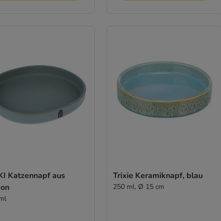
KI Katzennapf aus
Trixie Keramiknapf, blau
kon
250 ml, Ø 15 cm
ml