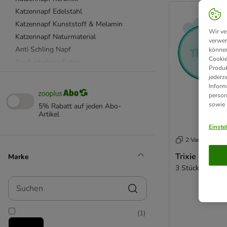
Katzennapf Edelstahl
Katzennapf Kunststoff & Melamin
Wir ve
Katzennapf Naturmaterial
verwen
Anti Schling Napf
können
Cookie
Napfunterlage Katze
Produk
Dosendeckel & Löffel
jederz
Inform
Katzenfutter Aufbewahrung
person
beeztees
sowie
5% Rabatt auf jeden Abo-
Catit
Artikel
Designed by Lotte
Einste
SureFeed
2 Varianten
Tiaki
Trixie Dosen
Marke
Trixie
3 Stück, Ø 7,6 
Suchen
(
1
)