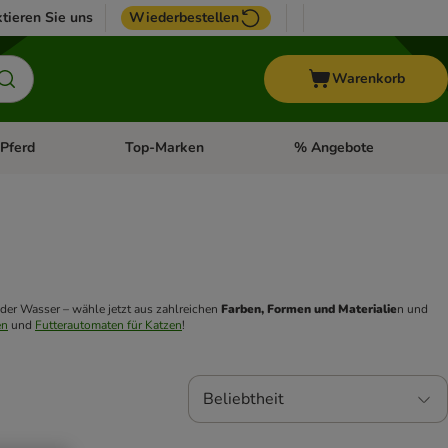
tieren Sie uns
Wiederbestellen
Warenkorb
Pferd
Top-Marken
% Angebote
: Fisch
tegorie-Menü öffnen: Vogel
Kategorie-Menü öffnen: Pferd
Kategorie-Menü öffnen: T
oder Wasser – wähle jetzt aus zahlreichen 
Farben, Formen und Materialie
n und 
en
 und 
Futterautomaten für Katzen
! 
Beliebtheit