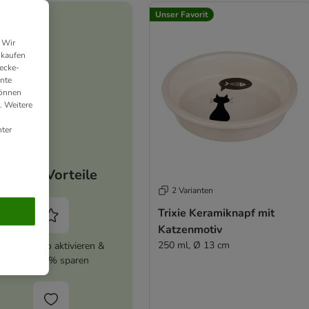
Unser Favorit
 Wir
nkaufen
ecke-
ante
können
. Weitere
ter
Deine Vorteile
2 Varianten
Trixie Keramiknapf mit
Katzenmotiv
250 ml, Ø 13 cm
zooplus Abo aktivieren &
immer 5% sparen