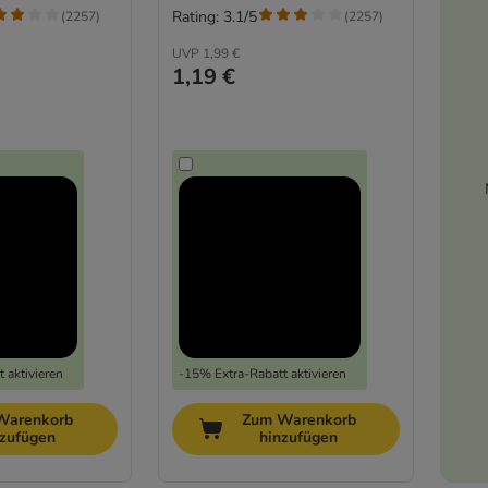
Rating: 3.1/5
(
2257
)
(
2257
)
UVP
1,99 €
1,19 €
 aktivieren
-15% Extra-Rabatt aktivieren
Warenkorb
Zum Warenkorb
nzufügen
hinzufügen