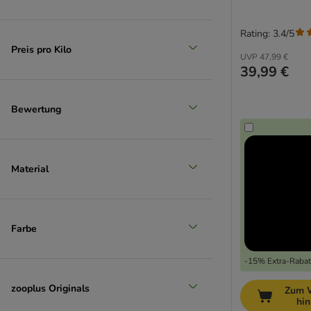
Rating: 3.4/5
Preis pro Kilo
UVP
47,99 €
39,99 €
Bewertung
Material
Farbe
-15% Extra-Rabatt
zooplus Originals
Zum 
hi