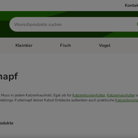
Kontak
Produkte
suchen
Kleintier
Fisch
Vogel
utter & Zubehör
Kategorie-Menü öffnen: Hundefutter & Zubehör
Kategorie-Menü öffnen: Kleintier
Kategorie-Menü öffnen
Ka
napf
 Muss in jedem Katzenhaushalt. Egal ob für 
Katzentrockenfutter
, 
Katzennassfutter
 
ieblings-Futternapf deiner Katze! Entdecke außerdem auch praktische 
Katzenbrunn
rodukte
ve been changed