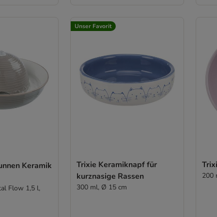
Unser Favorit
Trixie Keramiknapf für
Trix
runnen Keramik
kurznasige Rassen
200 
300 ml, Ø 15 cm
al Flow 1,5 l,