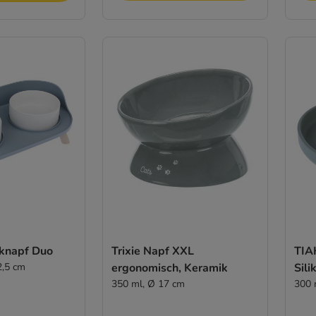
knapf Duo
Trixie Napf XXL
TIA
2,5 cm
ergonomisch, Keramik
Sili
350 ml, Ø 17 cm
300 