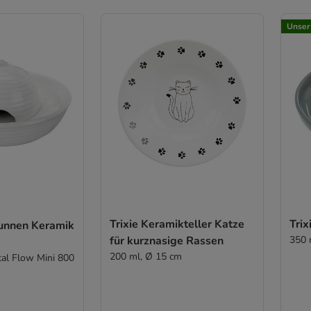
Unser
Trixie Keramikteller Katze
Tri
runnen Keramik
für kurznasige Rassen
350 
200 ml, Ø 15 cm
tal Flow Mini 800