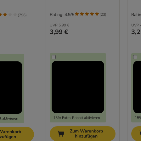
Rating: 4.9/5
Ratin
(
23
)
(
796
)
UVP
5,99 €
UVP
3,99 €
3,2
-15% Extra-Rabatt aktivieren
-15%
 aktivieren
Zum Warenkorb
Warenkorb
hinzufügen
nzufügen