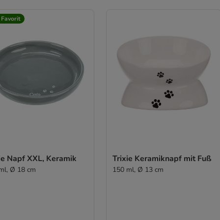
 Favorit
xie Napf XXL, Keramik
Trixie Keramiknapf mit Fuß
ml, Ø 18 cm
150 ml, Ø 13 cm