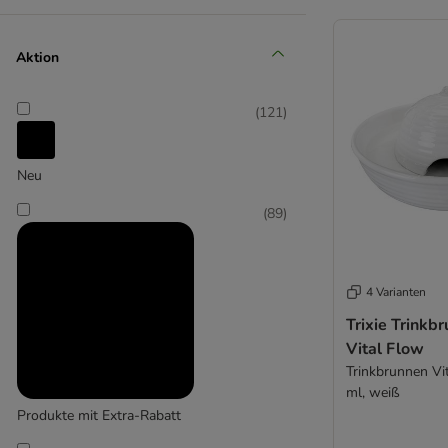
(
2
)
Aktion
(
121
)
Neu
(
89
)
Canadian Cat Company
(
14
)
4 Varianten
Trixie Trinkb
Cat Mate
Vital Flow
Trinkbrunnen Vi
ml, weiß
Produkte mit Extra-Rabatt