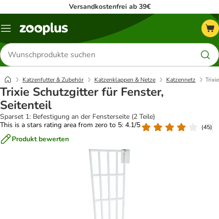
Versandkostenfrei ab 39€
Menü
Produkte
suchen
Katzenfutter & Zubehör
Katzenklappen & Netze
Katzennetz
Trixi
Trixie Schutzgitter für Fenster,
Seitenteil
Sparset 1: Befestigung an der Fensterseite (2 Teile)
This is a stars rating area from zero to 5: 4.1/5
(
45
)
Produkt bewerten