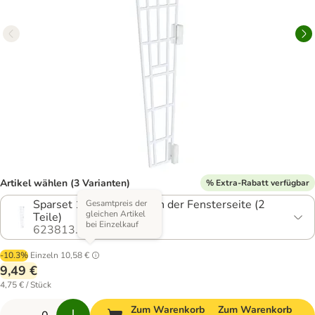
Artikel wählen (3 Varianten)
% Extra-Rabatt verfügbar
Sparset 1: Befestigung an der Fensterseite (2
Gesamtpreis der
gleichen Artikel
Teile)
bei Einzelkauf
623813.1
-10.3%
Einzeln
10,58 €
9,49 €
4,75 € / Stück
Zum Warenkorb
Zum Warenkorb