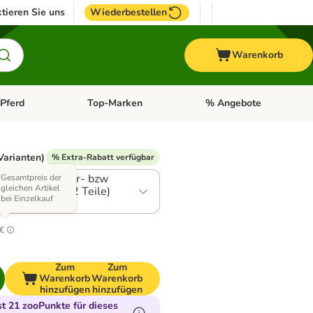
tieren Sie uns
Wiederbestellen
Warenkorb
Pferd
Top-Marken
% Angebote
: Fisch
tegorie-Menü öffnen: Vogel
Kategorie-Menü öffnen: Pferd
Kategorie-Menü öffnen: T
Varianten)
% Extra-Rabatt verfügbar
Befestigung ober- bzw
Gesamtpreis der
gleichen Artikel
des Fensters (2 Teile)
bei Einzelkauf
1
 €
Zum
Zum
Warenkorb
Warenkorb
hinzufügen
hinzufügen
 21 zooPunkte für dieses