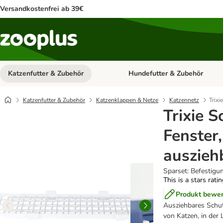
Versandkostenfrei ab 39€
Katzenfutter & Zubehör
Hundefutter & Zubehör
Kategorie-Menü öffnen: Katzenf
Katzenfutter & Zubehör
Katzenklappen & Netze
Katzennetz
Trixi
Trixie S
Fenster
auszieh
Sparset: Befestigu
This is a stars rati
Produkt bewe
Ausziehbares Schut
von Katzen, in der