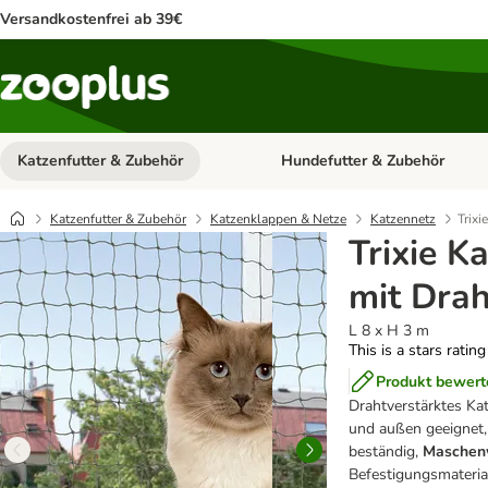
Versandkostenfrei ab 39€
Katzenfutter & Zubehör
Hundefutter & Zubehör
Kategorie-Menü öffnen: Katzenf
Katzenfutter & Zubehör
Katzenklappen & Netze
Katzennetz
Trixi
Trixie K
mit Dra
L 8 x H 3 m
This is a stars ratin
Produkt bewert
Drahtverstärktes Ka
und außen geeignet,
beständig,
Maschenw
Befestigungsmaterial