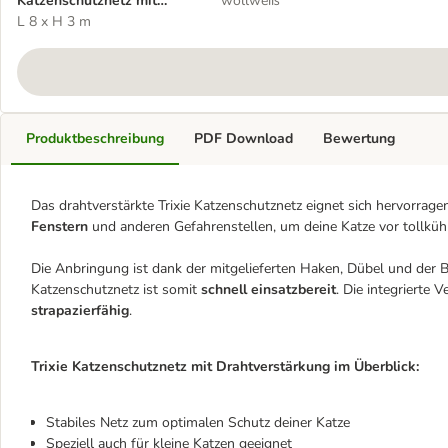
Katzenschutznetz mit
wollweiß
Drahtverstärkung
L 8 x H 3 m
Produktbeschreibung
PDF Download
Bewertung
Das drahtverstärkte Trixie Katzenschutznetz eignet sich hervorrag
Fenstern
und anderen Gefahrenstellen, um deine Katze vor tollk
Die Anbringung ist dank der mitgelieferten Haken, Dübel und der B
Katzenschutznetz ist somit
schnell einsatzbereit
. Die integrierte
strapazierfähig
.
Trixie Katzenschutznetz mit Drahtverstärkung im Überblick:
Stabiles Netz zum optimalen Schutz deiner Katze
Speziell auch für kleine Katzen geeignet