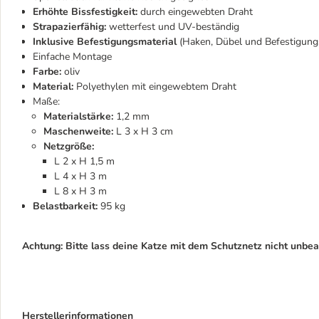
Erhöhte Bissfestigkeit:
durch eingewebten Draht
Strapazierfähig:
wetterfest und UV-beständig
Inklusive Befestigungsmaterial
(Haken, Dübel und Befestigung
Einfache Montage
Farbe:
oliv
Material:
Polyethylen mit eingewebtem Draht
Maße:
Materialstärke:
1,2 mm
Maschenweite:
L 3 x H 3 cm
Netzgröße:
L 2 x H 1,5 m
L 4 x H 3 m
L 8 x H 3 m
Belastbarkeit:
95 kg
Achtung: Bitte lass deine Katze mit dem Schutznetz nicht unbeau
Herstellerinformationen