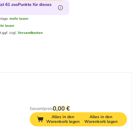
t 61 zooPunkte für dieses
ktage.
mehr lesen
hr lesen
t.
ggf. zzgl.
Versandkosten
0,00 €
Gesamtpreis
Alles in den
Alles in den
Warenkorb legen
Warenkorb legen