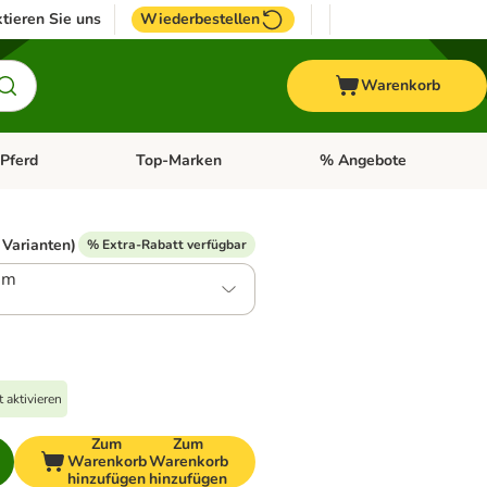
tieren Sie uns
Wiederbestellen
Warenkorb
Pferd
Top-Marken
% Angebote
: Fisch
tegorie-Menü öffnen: Vogel
Kategorie-Menü öffnen: Pferd
Kategorie-Menü öffnen: T
 Varianten)
% Extra-Rabatt verfügbar
 m
 aktivieren
Zum
Zum
Warenkorb
Warenkorb
hinzufügen
hinzufügen