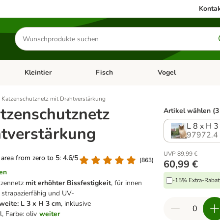
Kontak
Produkte
suchen
Kleintier
Fisch
Vogel
utter & Zubehör
Kategorie-Menü öffnen: Hundefutter & Zubehör
Kategorie-Menü öffnen: Kleintier
Kategorie-Menü öffnen
Ka
e Katzenschutznetz mit Drahtverstärkung
atzenschutznetz
Artikel wählen (3
L 8 x H 3
htverstärkung
97972.4
UVP 89,99 €
g area from zero to 5: 4.6/5
(
863
)
60,99 €
en
-15% Extra-Rabatt
tzennetz
mit erhöhter Bissfestigkeit
, für innen
 strapazierfähig und UV-
eite: L 3 x H 3 cm
, inklusive
, Farbe: oliv
weiter