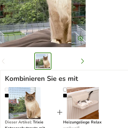
Kombinieren Sie es mit
Trixie Katzenschutznetz mit Drahtverstärkung
Heizungsliege Relax
Dieser Artikel
:
Trixie
Heizungsliege Relax