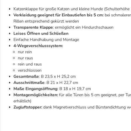
Katzenklappe für große Katzen und kleine Hunde (Schulterhöhe 
Verkleidung geeignet für Einbautiefen bis 5 cm:
bei schmalere
Rillen entsprechend gekürzt werden
Transparente Klappe
: ermöglicht ein Hindurchschauen
Leises Öffnen und Schließen
Einfache Handhabung und Montage
4-Wegeverschlusssystem:
nur rein
nur raus
rein und raus
verschlossen
Gesamtmaße
: B 23,5 x H 25,2 cm
Ausschnittmaße
: B 21 x H 22,7 cm
Maße Eingangsöffnung
: B 18 x H 19,7 cm
Montagemöglichkeiten:
für alle Türen bis 5 cm geeignet, per T
erhältlich)
Zugluftstopper:
dank
Magnetverschluss und Bürstendichtung wet