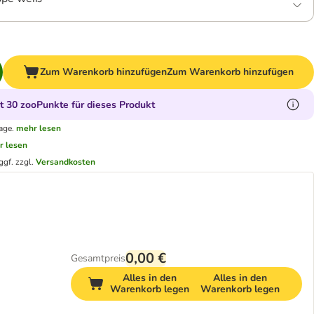
Zum Warenkorb hinzufügen
Zum Warenkorb hinzufügen
 30 zooPunkte für dieses Produkt
age.
mehr lesen
r lesen
ggf. zzgl.
Versandkosten
0,00 €
Gesamtpreis
Alles in den
Alles in den
Warenkorb legen
Warenkorb legen