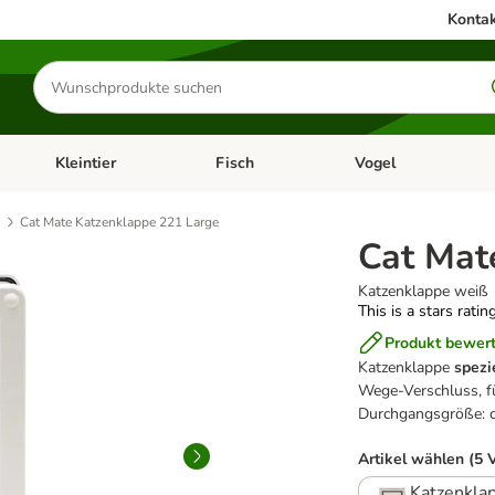
Kontak
Produkte
suchen
Kleintier
Fisch
Vogel
utter & Zubehör
Kategorie-Menü öffnen: Hundefutter & Zubehör
Kategorie-Menü öffnen: Kleintier
Kategorie-Menü öffnen
Ka
Cat Mate Katzenklappe 221 Large
Cat Mat
Katzenklappe weiß
This is a stars ratin
Produkt bewer
Katzenklappe
spezi
Wege-Verschluss, fü
Durchgangsgröße: c
Artikel wählen (5 
Katzenkla