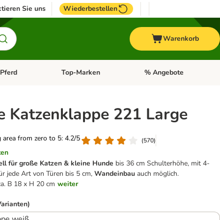
tieren Sie uns
Wiederbestellen
Warenkorb
Pferd
Top-Marken
% Angebote
: Fisch
tegorie-Menü öffnen: Vogel
Kategorie-Menü öffnen: Pferd
Kategorie-Menü öffnen: T
e Katzenklappe 221 Large
g area from zero to 5: 4.2/5
(
570
)
ten
ell für große Katzen & kleine Hunde
bis 36 cm Schulterhöhe, mit 4-
r jede Art von Türen bis 5 cm,
Wandeinbau
auch möglich.
a. B 18 x H 20 cm
weiter
Varianten)
ppe weiß