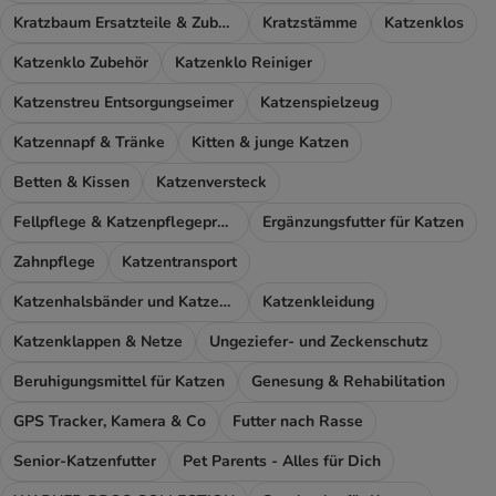
Kratzbaum Ersatzteile & Zubehör
Kratzstämme
Katzenklos
Katzenklo Zubehör
Katzenklo Reiniger
Katzenstreu Entsorgungseimer
Katzenspielzeug
Katzennapf & Tränke
Kitten & junge Katzen
Betten & Kissen
Katzenversteck
Fellpflege & Katzenpflegeprodukte
Ergänzungsfutter für Katzen
Zahnpflege
Katzentransport
Katzenhalsbänder und Katzengeschirr
Katzenkleidung
Katzenklappen & Netze
Ungeziefer- und Zeckenschutz
Beruhigungsmittel für Katzen
Genesung & Rehabilitation
GPS Tracker, Kamera & Co
Futter nach Rasse
Senior-Katzenfutter
Pet Parents - Alles für Dich