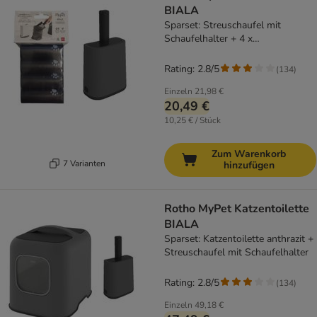
BIALA
Sparset: Streuschaufel mit
Schaufelhalter + 4 x
Hygienebeutel
Rating: 2.8/5
(
134
)
Einzeln
21,98 €
20,49 €
10,25 € / Stück
Zum Warenkorb
7 Varianten
hinzufügen
Rotho MyPet Katzentoilette
BIALA
Sparset: Katzentoilette anthrazit +
Streuschaufel mit Schaufelhalter
Rating: 2.8/5
(
134
)
Einzeln
49,18 €