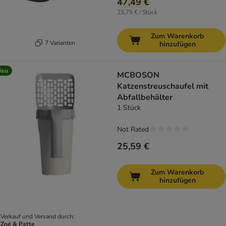
47,49 €
23,75 € / Stück
Zum Warenkorb
7 Varianten
hinzufügen
Neu
MCBOSON
Katzenstreuschaufel mit
Abfallbehälter
1 Stück
Not Rated
25,59 €
Zum Warenkorb
hinzufügen
Verkauf und Versand durch:
Zoé & Patte