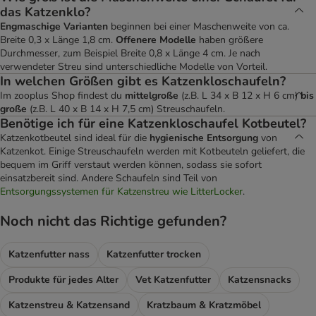
das Katzenklo?
Engmaschige Varianten
beginnen bei einer Maschenweite von ca.
Breite 0,3 x Länge 1,8 cm.
Offenere Modelle
haben größere
Durchmesser, zum Beispiel Breite 0,8 x Länge 4 cm. Je nach
verwendeter Streu sind unterschiedliche Modelle von Vorteil.
In welchen Größen gibt es Katzenkloschaufeln?
Im zooplus Shop findest du
mittelgroße
(z.B. L 34 x B 12 x H 6 cm)
bis
große
(z.B. L 40 x B 14 x H 7,5 cm) Streuschaufeln.
Benötige ich für eine Katzenkloschaufel Kotbeutel?
Katzenkotbeutel sind ideal für die
hygienische Entsorgung
von
Katzenkot. Einige Streuschaufeln werden mit Kotbeuteln geliefert, die
bequem im Griff verstaut werden können, sodass sie sofort
einsatzbereit sind. Andere Schaufeln sind Teil von
Entsorgungssystemen für Katzenstreu wie LitterLocker
.
Noch nicht das Richtige gefunden?
Katzenfutter nass
Katzenfutter trocken
Produkte für jedes Alter
Vet Katzenfutter
Katzensnacks
Katzenstreu & Katzensand
Kratzbaum & Kratzmöbel