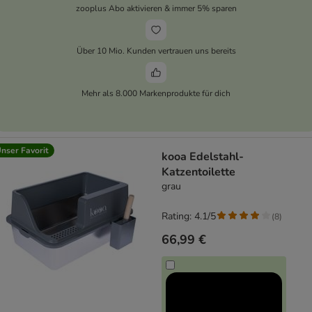
zooplus Abo aktivieren & immer 5% sparen
Über 10 Mio. Kunden vertrauen uns bereits
Mehr als 8.000 Markenprodukte für dich
nser Favorit
kooa Edelstahl-
Katzentoilette
grau
Rating: 4.1/5
(
8
)
66,99 €