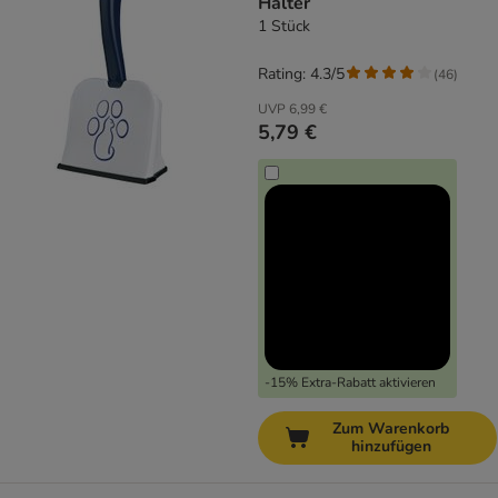
Halter
1 Stück
Rating: 4.3/5
(
46
)
UVP
6,99 €
5,79 €
-15% Extra-Rabatt aktivieren
Zum Warenkorb
hinzufügen