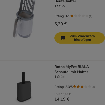
Beutelhalter
1 Stück
Rating: 1/5
(
1
)
5,29 €
Zum Warenkorb
hinzufügen
Rotho MyPet BIALA
Schaufel mit Halter
1 Stück
Rating: 3.3/5
(
3
)
UVP
15,99 €
14,19 €