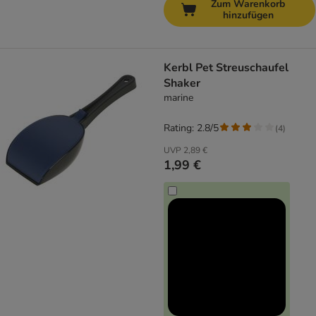
Zum Warenkorb
hinzufügen
Kerbl Pet Streuschaufel
Shaker
marine
Rating: 2.8/5
(
4
)
UVP
2,89 €
1,99 €