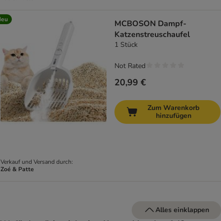
Neu
MCBOSON Dampf-
Katzenstreuschaufel
1 Stück
Not Rated
20,99 €
Zum Warenkorb
hinzufügen
Verkauf und Versand durch:
Zoé & Patte
Alles einklappen