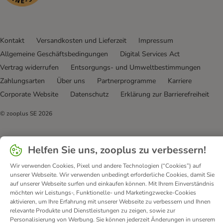
Kontakt
Versandkosten und Lieferzeit
Impressum
Allgemeine Geschäftsbedingungen
Digital Services Act
Vertrag widerrufen
Entsorgungs- und Umweltbestimmungen
Zahlungsarten
Über uns
Partnerprogramme
Karriere
Corporate Website
Datenschutz
Erklärung zur Barrierefreiheit
© zooplus SE
2026
Helfen Sie uns, zooplus zu verbessern!
Wir verwenden Cookies, Pixel und andere Technologien (“Cookies”) auf
unserer Webseite. Wir verwenden unbedingt erforderliche Cookies, damit Sie
auf unserer Webseite surfen und einkaufen können. Mit Ihrem Einverständnis
möchten wir Leistungs-, Funktionelle- und Marketingzwecke-Cookies
aktivieren, um Ihre Erfahrung mit unserer Webseite zu verbessern und Ihnen
relevante Produkte und Dienstleistungen zu zeigen, sowie zur
Personalisierung von Werbung. Sie können jederzeit Änderungen in unserem