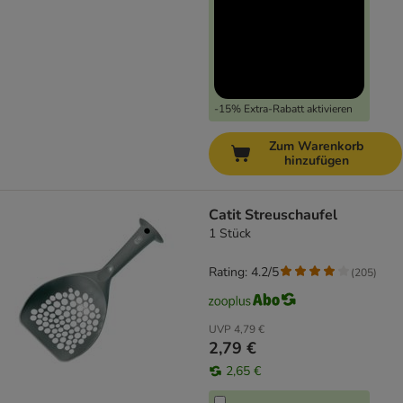
-15% Extra-Rabatt aktivieren
Zum Warenkorb
hinzufügen
Catit Streuschaufel
1 Stück
Rating: 4.2/5
(
205
)
UVP
4,79 €
2,79 €
2,65 €