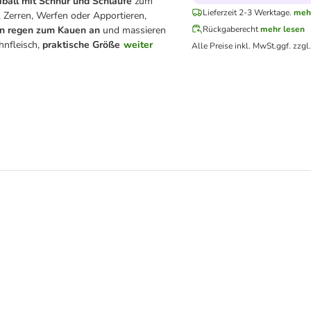
all mit Schnur und Schlaufe
zum
Lieferzeit 2-3 Werktage.
meh
, Zerren, Werfen oder Apportieren,
n regen zum Kauen an
und massieren
Rückgaberecht
mehr lesen
hnfleisch,
praktische Größe
weiter
Alle Preise inkl. MwSt.
ggf. zzgl
au