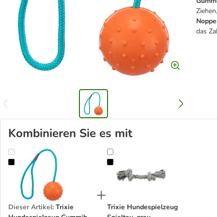
Gummib
Ziehen
Noppe
das Za
Kombinieren Sie es mit
Trixie Hundespielzeug Gummiball mit Schnur
Trixie Hundespielzeug Spieltau, gr
Dieser Artikel
:
Trixie
Trixie Hundespielzeug