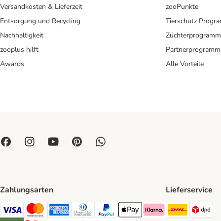
Versandkosten & Lieferzeit
zooPunkte
Entsorgung und Recycling
Tierschutz Progr
Nachhaltigkeit
Züchterprogramm
zooplus hilft
Partnerprogramm
Awards
Alle Vorteile
Zahlungsarten
Lieferservice
DHL Ship
DP
Visa Payment Method
Mastercard Payment Method
American Express Payment Method
Diners Club Payment Method
PayPal Payment Method
Apple Pay Payment Method
Klarna Payment Method