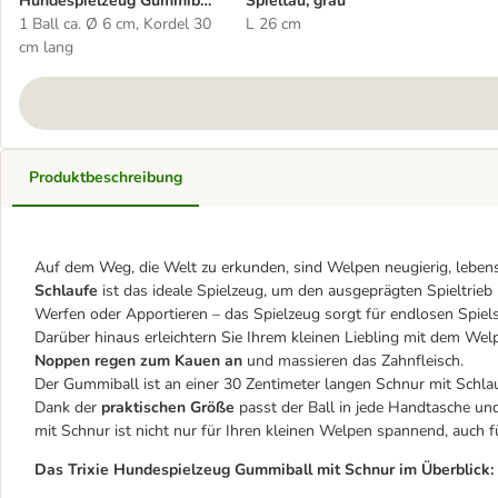
Hundespielzeug Gummiball
Spieltau, grau
mit Schnur
1 Ball ca. Ø 6 cm, Kordel 30
L 26 cm
cm lang
Produktbeschreibung
Auf dem Weg, die Welt zu erkunden, sind Welpen neugierig, lebens
Schlaufe
ist das ideale Spielzeug, um den ausgeprägten Spieltrieb 
Werfen oder Apportieren – das Spielzeug sorgt für endlosen Spiel
Darüber hinaus erleichtern Sie Ihrem kleinen Liebling mit dem We
Noppen regen zum Kauen an
und massieren das Zahnfleisch.
Der Gummiball ist an einer 30 Zentimeter langen Schnur mit Schlau
Dank der
praktischen Größe
passt der Ball in jede Handtasche un
mit Schnur ist nicht nur für Ihren kleinen Welpen spannend, auch f
Das Trixie Hundespielzeug Gummiball mit Schnur im Überblick: