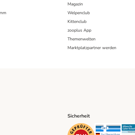
Magazin
amm
Welpenclub
Kittenclub
zooplus App
Themenwelten
Marktplatzpartner werden
Sicherheit
ping Method
D Shipping Method
Security
Securit