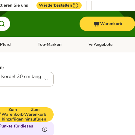
tieren Sie uns
Wiederbestellen
Warenkorb
Pferd
Top-Marken
% Angebote
: Fisch
tegorie-Menü öffnen: Vogel
Kategorie-Menü öffnen: Pferd
Kategorie-Menü öffnen: T
n)
, Kordel 30 cm lang
Zum
Zum
Warenkorb
Warenkorb
hinzufügen
hinzufügen
unkte für dieses