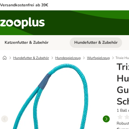
Versandkostenfrei ab 39€
Katzenfutter & Zubehör
Hundefutter & Zubehör
Kategorie-Menü öffnen: Katzenf
Hundefutter & Zubehör
Hundespielzeug
Wurfspielzeug
Trixie H
Tri
Hu
Gu
Sc
1 Ball
Robust