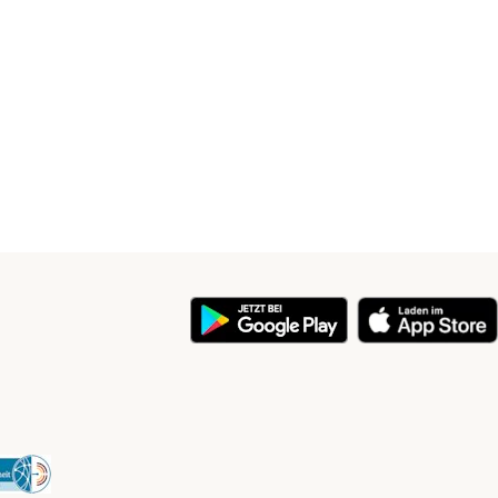
y
Security