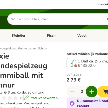
Kontak
Produkte
suchen
Kleintier
Fisch
Vogel
utter & Zubehör
Kategorie-Menü öffnen: Hundefutter & Zubehör
Kategorie-Menü öffnen: Kleintier
Kategorie-Menü öffnen
Ka
undespielzeug Gummiball mit Schnur
xie
Artikel wählen (3 Variante
1 Ball ca. Ø 6 cm
ndespielzeug
643302.0
mmiball mit
UVP 3,99 €
2,79 €
hnur
 ca. Ø 6 cm, Kordel 30 cm lang
Produkt bewerten
(
0
)
Du sammelst 3 zooP
es, interaktives Welpenspielzeug:
Produkt