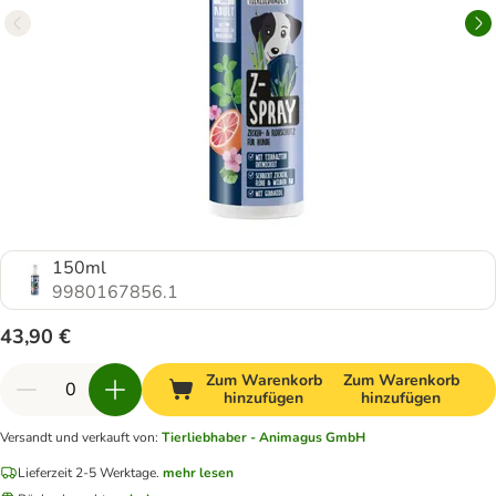
150ml
9980167856.1
43,90 €
Zum Warenkorb
Zum Warenkorb
hinzufügen
hinzufügen
Versandt und verkauft von
:
Tierliebhaber - Animagus GmbH
Lieferzeit 2-5 Werktage.
mehr lesen