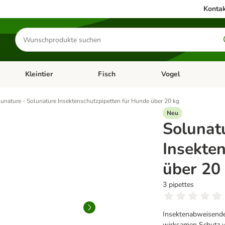
Kontak
Produkte
suchen
Kleintier
Fisch
Vogel
utter & Zubehör
Kategorie-Menü öffnen: Hundefutter & Zubehör
Kategorie-Menü öffnen: Kleintier
Kategorie-Menü öffnen
Ka
unature - Solunature Insektenschutzpipetten für Hunde über 20 kg
Neu
Solunat
Insekte
über 20
3 pipettes
Insektenabweisende
wirksamen Schutz vo