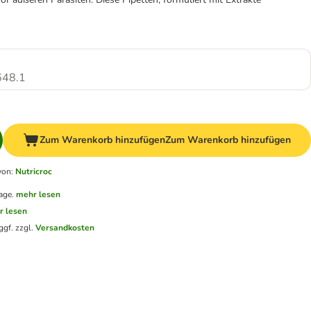
48.1
Zum Warenkorb hinzufügen
Zum Warenkorb hinzufügen
von
:
Nutricroc
age.
mehr lesen
r lesen
ggf. zzgl.
Versandkosten