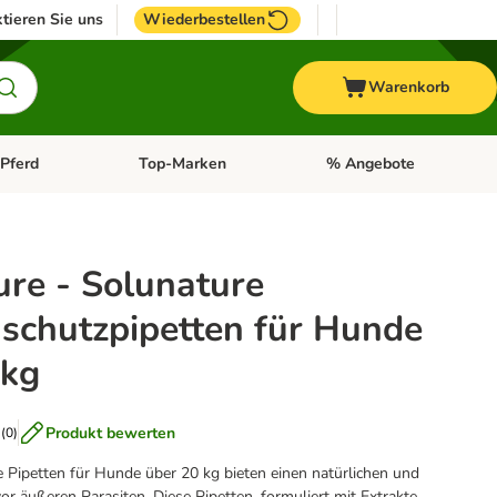
tieren Sie uns
Wiederbestellen
Warenkorb
Pferd
Top-Marken
% Angebote
: Fisch
tegorie-Menü öffnen: Vogel
Kategorie-Menü öffnen: Pferd
Kategorie-Menü öffnen: T
ure - Solunature
nschutzpipetten für Hunde
 kg
Produkt bewerten
(
0
)
 Pipetten für Hunde über 20 kg bieten einen natürlichen und
r äußeren Parasiten. Diese Pipetten, formuliert mit Extrakte