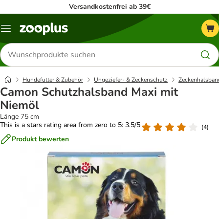
Versandkostenfrei ab 39€
Menü
Produkte
suchen
Hundefutter & Zubehör
Ungeziefer- & Zeckenschutz
Zeckenhalsban
Camon Schutzhalsband Maxi mit
Niemöl
Länge 75 cm
This is a stars rating area from zero to 5: 3.5/5
(
4
)
Produkt bewerten