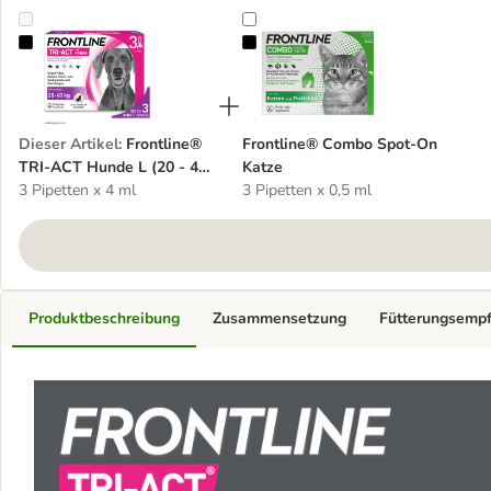
Frontline® TRI-ACT Hunde L (20 - 40 kg)
Frontline® Combo Spot-On Katze
Dieser Artikel
:
Frontline®
Frontline® Combo Spot-On
TRI-ACT Hunde L (20 - 40
Katze
kg)
3 Pipetten x 4 ml
3 Pipetten x 0,5 ml
Produktbeschreibung
Zusammensetzung
Fütterungsemp