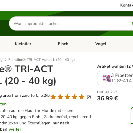
Kontak
Produkte
suchen
Kleintier
Fisch
Vogel
utter & Zubehör
Kategorie-Menü öffnen: Hundefutter & Zubehör
Kategorie-Menü öffnen: Kleintier
Kategorie-Menü öffnen
Ka
ge
Frontline® TRI-ACT Hunde L (20 - 40 kg)
ne® TRI-ACT
Artikel wählen (2 
3 Pipetten
 (20 - 40 kg)
1289414
UVP 41,73 €
ng area from zero to 5: 5.0/5
(
2
)
36,99 €
rten
opfen auf die Haut für Hunde mit einem
20-40 kg, gegen Floh-, Zeckenbefall, repellierend
ndmücken und Stechfliegen;
nur nach
bar!
weiter