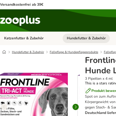
Versandkostenfrei ab 39€
Katzenfutter & Zubehör
Hundefutter & Zubehör
Kategorie-Menü öffnen: Katzenf
Hundefutter & Zubehör
Fellpflege & Hundepflegeprodukte
Fellpfle
Frontli
Hunde L
3 Pipetten x 4 ml
This is a stars rati
Produkt bewe
Spot on zum Auftr
Körpergewicht von 
gegen Stech- & Sa
Deutschland liefer