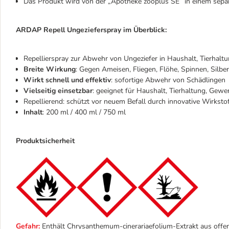
Das Produkt wird von der „Apotheke zooplus SE“ in einem separ
ARDAP Repell Ungezieferspray im Überblick:
Repellierspray zur Abwehr von Ungeziefer in Haushalt, Tierhal
Breite Wirkung
: Gegen Ameisen, Fliegen, Flöhe, Spinnen, Silbe
Wirkt schnell und effektiv
: sofortige Abwehr von Schädlingen
Vielseitig einsetzbar
: geeignet für Haushalt, Tierhaltung, Gew
Repellierend: schützt vor neuem Befall durch innovative Wirkst
Inhalt
: 200 ml / 400 ml / 750 ml
Produktsicherheit
Gefahr:
Enthält Chrysanthemum-cinerariaefolium-Extrakt aus offene