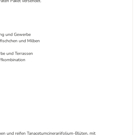
aten Paket versendet.
tung und Gewerbe
rfischchen und Milben
erbe und Terrassen
offkombination
n und reifen Tanacetumcinerariifolium-Blüten, mit