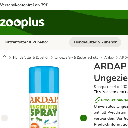
Versandkostenfrei ab 39€
Katzenfutter & Zubehör
Hundefutter & Zubehör
Kategorie-Menü öffnen: Katzenf
Hundefutter & Zubehör
Ungeziefer- & Zeckenschutz
Ardap
ARDA
ARDAP 
Ungezie
Sparpaket: 4 x 200
This is a stars rati
Produkt bewe
Universales Ungez
enthält Pyrethrum 
verwenden. Vor Ge
Produktinformatio