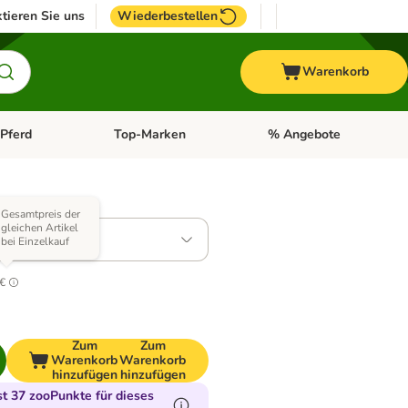
tieren Sie uns
Wiederbestellen
Warenkorb
Pferd
Top-Marken
% Angebote
: Fisch
tegorie-Menü öffnen: Vogel
Kategorie-Menü öffnen: Pferd
Kategorie-Menü öffnen: T
Varianten)
Gesamtpreis der
gleichen Artikel
: 4 x 200 ml
bei Einzelkauf
.6
 €
Zum
Zum
Warenkorb
Warenkorb
hinzufügen
hinzufügen
 37 zooPunkte für dieses