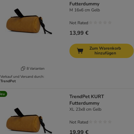
Futterdummy
M 16x6 cm Gelb
Not Rated
13,99 €
Zum Warenkorb
hinzufügen
8 Varianten
Verkauf und Versand durch:
TrendPet
Neu
TrendPet KURT
Futterdummy
XL 23x8 cm Gelb
Not Rated
19,99 €