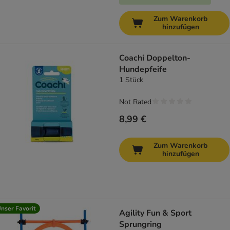
Zum Warenkorb
hinzufügen
Coachi Doppelton-
Hundepfeife
1 Stück
Not Rated
8,99 €
Zum Warenkorb
hinzufügen
nser Favorit
Agility Fun & Sport
Sprungring