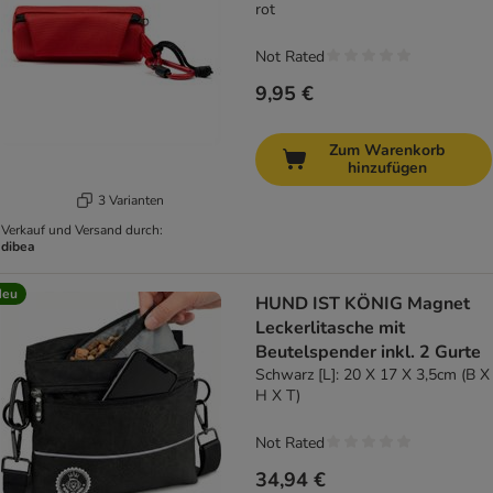
rot
Not Rated
9,95 €
Zum Warenkorb
hinzufügen
3 Varianten
Verkauf und Versand durch:
dibea
Neu
HUND IST KÖNIG Magnet
Leckerlitasche mit
Beutelspender inkl. 2 Gurte
Schwarz [L]: 20 X 17 X 3,5cm (B X
H X T)
Not Rated
34,94 €