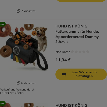
2 Varianten
Neu
HUND IST KÖNIG
Futterdummy für Hunde,
Apportierbeutel Dummy
Hundetraining
Schwarz
Not Rated
11,94 €
Zum Warenkorb
hinzufügen
6 Varianten
Verkauf und Versand durch:
HUND IST KÖNIG
Neu
HUND IST KÖNIG