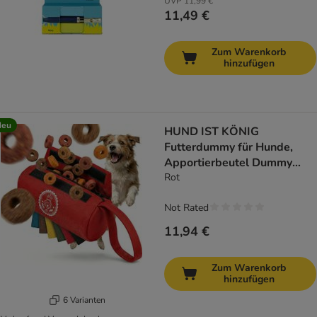
UVP
11,99 €
11,49 €
Zum Warenkorb
hinzufügen
Neu
HUND IST KÖNIG
Futterdummy für Hunde,
Apportierbeutel Dummy
Hundetraining
Rot
Not Rated
11,94 €
Zum Warenkorb
hinzufügen
6 Varianten