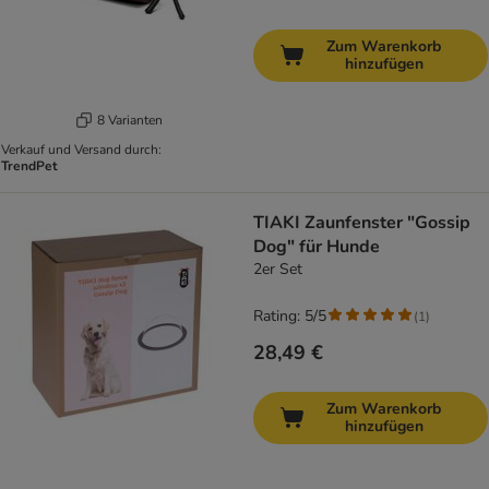
Zum Warenkorb
hinzufügen
8 Varianten
Verkauf und Versand durch:
TrendPet
TIAKI Zaunfenster "Gossip
Dog" für Hunde
2er Set
Rating: 5/5
(
1
)
28,49 €
Zum Warenkorb
hinzufügen