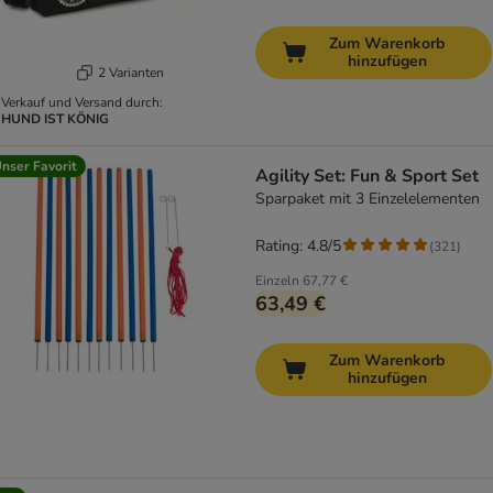
Zum Warenkorb
hinzufügen
2 Varianten
Verkauf und Versand durch:
HUND IST KÖNIG
nser Favorit
Agility Set: Fun & Sport Set
Sparpaket mit 3 Einzelelementen
Rating: 4.8/5
(
321
)
Einzeln
67,77 €
63,49 €
Zum Warenkorb
hinzufügen