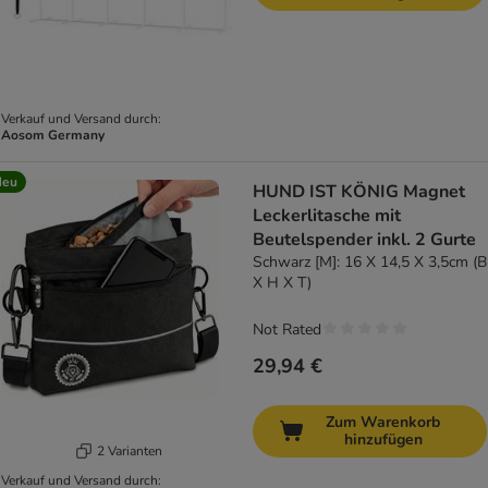
Verkauf und Versand durch:
Aosom Germany
Neu
HUND IST KÖNIG Magnet
Leckerlitasche mit
Beutelspender inkl. 2 Gurte
Schwarz [M]: 16 X 14,5 X 3,5cm (B
X H X T)
Not Rated
29,94 €
Zum Warenkorb
hinzufügen
2 Varianten
Verkauf und Versand durch: