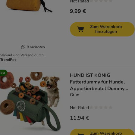
Not Rated
9,99 €
Zum Warenkorb
hinzufügen
8 Varianten
Verkauf und Versand durch:
TrendPet
Neu
HUND IST KÖNIG
Futterdummy für Hunde,
Apportierbeutel Dummy
Hundetraining
Grün
Not Rated
11,94 €
Zum Warenkorb