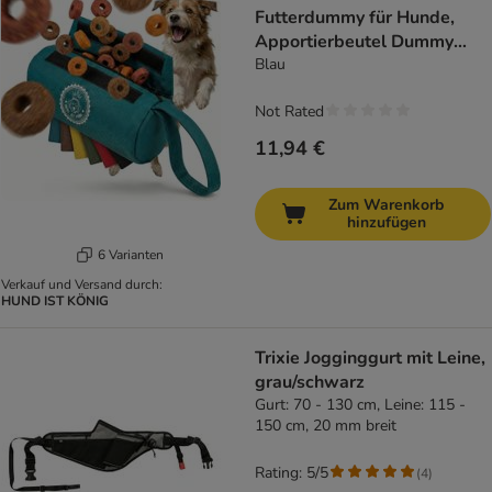
Futterdummy für Hunde,
Apportierbeutel Dummy
Hundetraining
Blau
Not Rated
11,94 €
Zum Warenkorb
hinzufügen
6 Varianten
Verkauf und Versand durch:
HUND IST KÖNIG
Trixie Jogginggurt mit Leine,
grau/schwarz
Gurt: 70 - 130 cm, Leine: 115 -
150 cm, 20 mm breit
Rating: 5/5
(
4
)