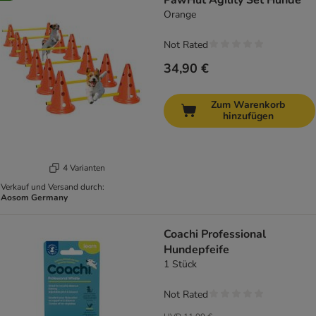
PawHut Agility Set Hunde
Orange
Not Rated
34,90 €
Zum Warenkorb
hinzufügen
4 Varianten
Verkauf und Versand durch:
Aosom Germany
Coachi Professional
Hundepfeife
1 Stück
Not Rated