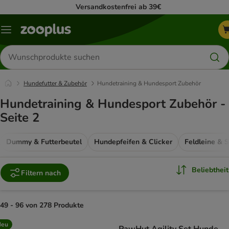
Versandkostenfrei ab 39€
Menü
Produkte
suchen
Hundefutter & Zubehör
Hundetraining & Hundesport Zubehör
Hundetraining & Hundesport Zubehör -
Seite 2
Dummy & Futterbeutel
Hundepfeifen & Clicker
Feldleine & 
Beliebtheit
Filtern nach
49 - 96 von 278 Produkte
product items have been changed
Neu