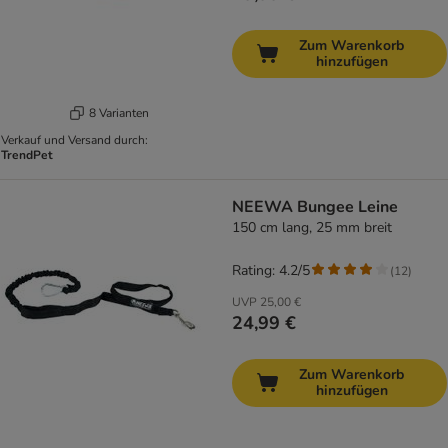
Zum Warenkorb
hinzufügen
8 Varianten
Verkauf und Versand durch:
TrendPet
NEEWA Bungee Leine
150 cm lang, 25 mm breit
Rating: 4.2/5
(
12
)
UVP
25,00 €
24,99 €
Zum Warenkorb
hinzufügen