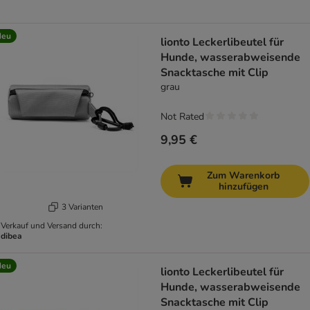
Neu
lionto Leckerlibeutel für
Hunde, wasserabweisende
Snacktasche mit Clip
grau
Not Rated
9,95 €
Zum Warenkorb
hinzufügen
3 Varianten
Verkauf und Versand durch:
dibea
Neu
lionto Leckerlibeutel für
Hunde, wasserabweisende
Snacktasche mit Clip