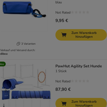
blau
Not Rated
9,95 €
Zum Warenkorb
hinzufügen
3 Varianten
Verkauf und Versand durch:
dibea
Neu
PawHut Agility Set Hunde
1 Stück
Not Rated
87,90 €
Zum Warenkorb
hinzufügen