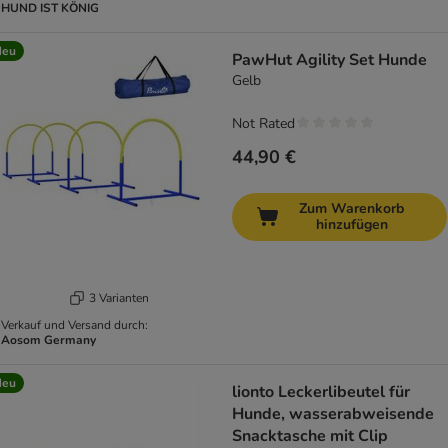
HUND IST KÖNIG
Neu
PawHut Agility Set Hunde
Gelb
Not Rated
44,90 €
Zum Warenkorb
hinzufügen
3 Varianten
Verkauf und Versand durch:
Aosom Germany
Neu
lionto Leckerlibeutel für
Hunde, wasserabweisende
Snacktasche mit Clip