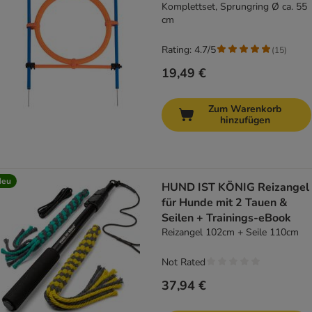
Komplettset, Sprungring Ø ca. 55
cm
Rating: 4.7/5
(
15
)
19,49 €
Zum Warenkorb
hinzufügen
Neu
HUND IST KÖNIG Reizangel
für Hunde mit 2 Tauen &
Seilen + Trainings-eBook
Reizangel 102cm + Seile 110cm
Not Rated
37,94 €