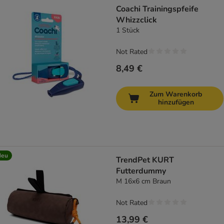
Coachi Trainingspfeife
Whizzclick
1 Stück
Not Rated
8,49 €
Zum Warenkorb
hinzufügen
Neu
TrendPet KURT
Futterdummy
M 16x6 cm Braun
Not Rated
13,99 €