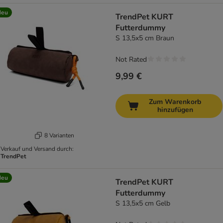
Neu
TrendPet KURT
Futterdummy
S 13,5x5 cm Braun
Not Rated
9,99 €
Zum Warenkorb
hinzufügen
8 Varianten
Verkauf und Versand durch:
TrendPet
Neu
TrendPet KURT
Futterdummy
S 13,5x5 cm Gelb