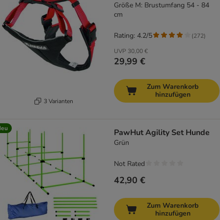
Größe M: Brustumfang 54 - 84
cm
Rating: 4.2/5
(
272
)
UVP
30,00 €
29,99 €
Zum Warenkorb
hinzufügen
3 Varianten
Neu
PawHut Agility Set Hunde
Grün
Not Rated
42,90 €
Zum Warenkorb
hinzufügen