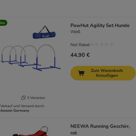
Neu
PawHut Agility Set Hunde
Weiß
Not Rated
44,90 €
Zum Warenkorb
hinzufügen
3 Varianten
Verkauf und Versand durch:
Aosom Germany
NEEWA Running Geschirr,
rot