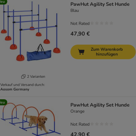
Neu
PawHut Agility Set Hunde
Blau
Not Rated
47,90 €
Zum Warenkorb
hinzufügen
2 Varianten
Verkauf und Versand durch:
Aosom Germany
Neu
PawHut Agility Set Hunde
Orange
Not Rated
42,90 €