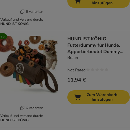
hinzufügen
6 Varianten
Verkauf und Versand durch:
HUND IST KÖNIG
Neu
HUND IST KÖNIG
Futterdummy für Hunde,
Apportierbeutel Dummy
Hundetraining
Braun
Not Rated
11,94 €
Zum Warenkorb
hinzufügen
6 Varianten
Verkauf und Versand durch:
HUND IST KÖNIG