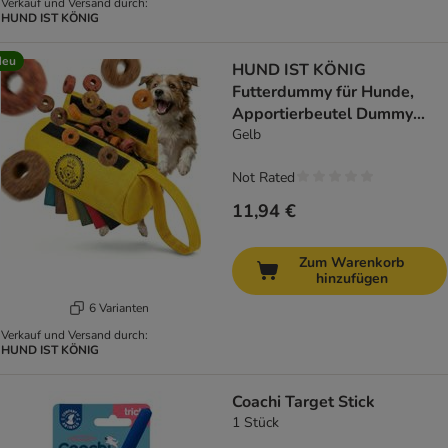
Verkauf und Versand durch:
HUND IST KÖNIG
Neu
HUND IST KÖNIG
Futterdummy für Hunde,
Apportierbeutel Dummy
Hundetraining
Gelb
Not Rated
11,94 €
Zum Warenkorb
hinzufügen
6 Varianten
Verkauf und Versand durch:
HUND IST KÖNIG
Coachi Target Stick
1 Stück