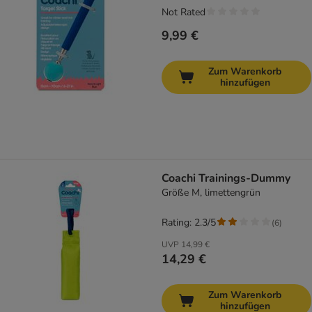
Not Rated
9,99 €
Zum Warenkorb
hinzufügen
Coachi Trainings-Dummy
Größe M, limettengrün
Rating: 2.3/5
(
6
)
UVP
14,99 €
14,29 €
Zum Warenkorb
hinzufügen