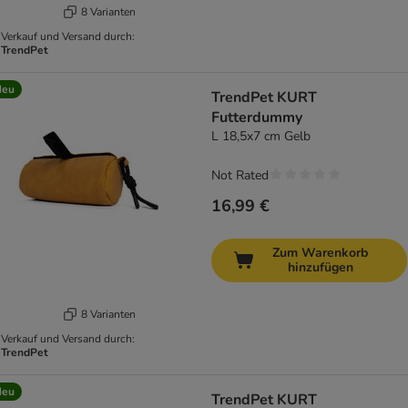
8 Varianten
Verkauf und Versand durch:
TrendPet
Neu
TrendPet KURT
Futterdummy
L 18,5x7 cm Gelb
Not Rated
16,99 €
Zum Warenkorb
hinzufügen
8 Varianten
Verkauf und Versand durch:
TrendPet
Neu
TrendPet KURT