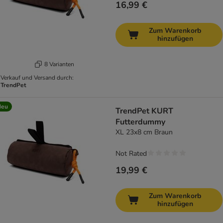
16,99 €
Zum Warenkorb
hinzufügen
8 Varianten
Verkauf und Versand durch:
TrendPet
Neu
TrendPet KURT
Futterdummy
XL 23x8 cm Braun
Not Rated
19,99 €
Zum Warenkorb
hinzufügen