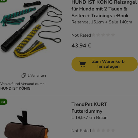
HUND IST KÖNIG Reizangel
für Hunde mit 2 Tauen &
Seilen + Trainings-eBook
Reizangel 151cm + Seile 140cm
Not Rated
43,94 €
Zum Warenkorb
hinzufügen
2 Varianten
Verkauf und Versand durch:
HUND IST KÖNIG
Neu
TrendPet KURT
Futterdummy
L 18,5x7 cm Braun
Not Rated