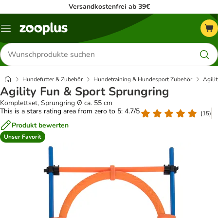
Versandkostenfrei ab 39€
Menü
Produkte
suchen
Hundefutter & Zubehör
Hundetraining & Hundesport Zubehör
Agilit
Agility Fun & Sport Sprungring
Komplettset, Sprungring Ø ca. 55 cm
This is a stars rating area from zero to 5: 4.7/5
(
15
)
Produkt bewerten
Unser Favorit