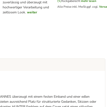
Rückgaberecht
mehr lesen
zuverlässig und überzeugt mit
Alle Preise inkl. MwSt.
ggf. zzgl.
Versa
hochwertiger Verarbeitung und
zeitlosem Look.
weiter
h CANNES überzeugt mit einem festen Einband und einer edlen
ieten ausreichend Platz für strukturierte Gedanken, Skizzen oder
markantes HUNTER Emblem auf dem Cover setzt einen stilvollen