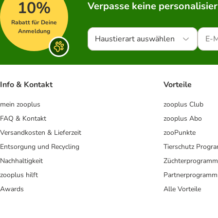
10%
Verpasse keine personalisie
Rabatt für Deine
Anmeldung
Haustierart auswählen
Info & Kontakt
Vorteile
mein zooplus
zooplus Club
FAQ & Kontakt
zooplus Abo
Versandkosten & Lieferzeit
zooPunkte
Entsorgung und Recycling
Tierschutz Progr
Nachhaltigkeit
Züchterprogramm
zooplus hilft
Partnerprogramm
Awards
Alle Vorteile