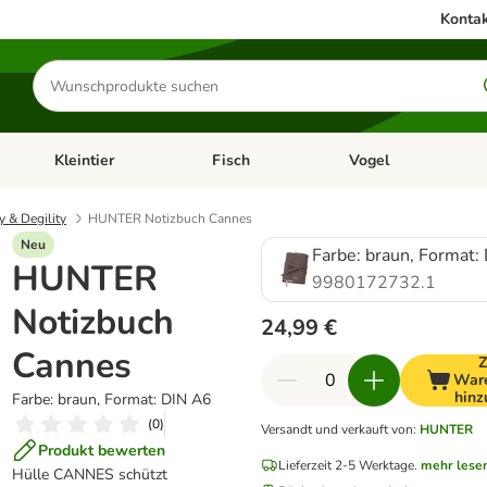
Kontak
Produkte
suchen
Kleintier
Fisch
Vogel
utter & Zubehör
Kategorie-Menü öffnen: Hundefutter & Zubehör
Kategorie-Menü öffnen: Kleintier
Kategorie-Menü öffnen
Ka
y & Degility
HUNTER Notizbuch Cannes
Neu
Farbe: braun, Format:
HUNTER
9980172732.1
Notizbuch
24,99 €
Cannes
War
hinz
Farbe: braun, Format: DIN A6
(
0
)
Versandt und verkauft von
:
HUNTER
Produkt bewerten
Lieferzeit 2-5 Werktage.
mehr lese
Hülle CANNES schützt