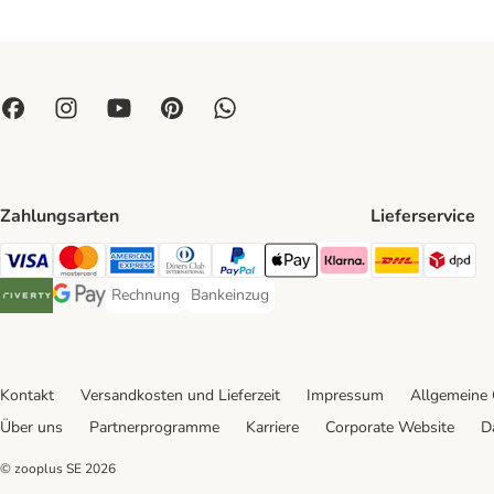
Zahlungsarten
Lieferservice
DHL Ship
DP
Visa Payment Method
Mastercard Payment Method
American Express Payment Method
Diners Club Payment Method
PayPal Payment Method
Apple Pay Payment Method
Klarna Payment Method
Rechnung
Bankeinzug
Rechnung Payment Method
Bankeinzug Payment Method
Riverty Payment Method
Google Pay Payment Method
Kontakt
Versandkosten und Lieferzeit
Impressum
Allgemeine
Über uns
Partnerprogramme
Karriere
Corporate Website
D
© zooplus SE
2026