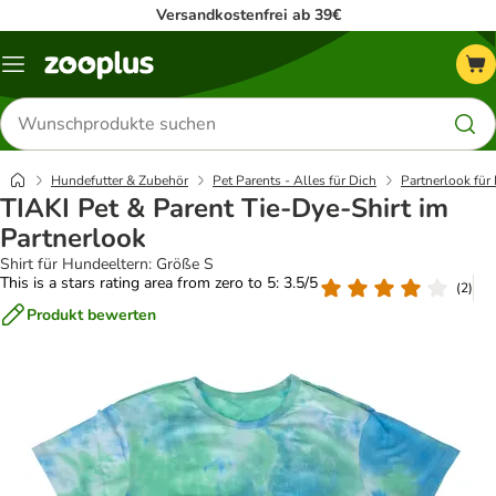
Versandkostenfrei ab 39€
Menü
Produkte
suchen
Hundefutter & Zubehör
Pet Parents - Alles für Dich
Partnerlook fü
TIAKI Pet & Parent Tie-Dye-Shirt im
Partnerlook
Shirt für Hundeeltern: Größe S
This is a stars rating area from zero to 5: 3.5/5
(
2
)
Produkt bewerten