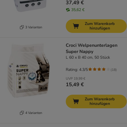
37,49 €
35,62 €
Zum Warenkorb
3 Varianten
hinzufügen
Croci Welpenunterlagen
Super Nappy
L 60 x B 40 cm, 50 Stück
Rating: 4.3/5
(
18
)
UVP
19,99 €
15,49 €
Zum Warenkorb
hinzufügen
4 Varianten