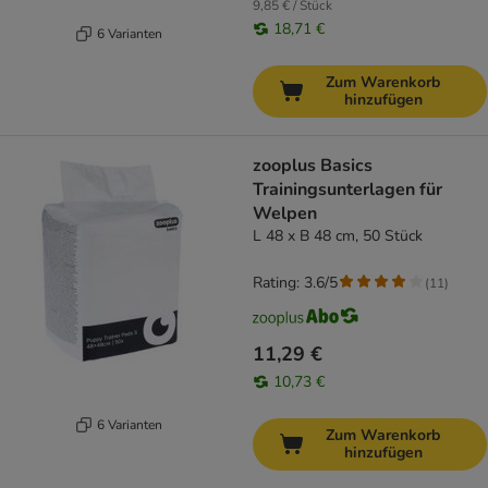
9,85 € / Stück
18,71 €
6 Varianten
Zum Warenkorb
hinzufügen
zooplus Basics
Trainingsunterlagen für
Welpen
L 48 x B 48 cm, 50 Stück
Rating: 3.6/5
(
11
)
11,29 €
10,73 €
6 Varianten
Zum Warenkorb
hinzufügen