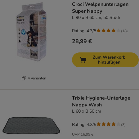
Croci Welpenunterlagen
Super Nappy
L 90 x B 60 cm, 50 Stück
Rating: 4.3/5
(
18
)
28,99 €
Zum Warenkorb
hinzufügen
4 Varianten
Trixie Hygiene-Unterlage
Nappy Wash
L 60 x B 60 cm
Rating: 4.3/5
(
3
)
UVP
16,99 €