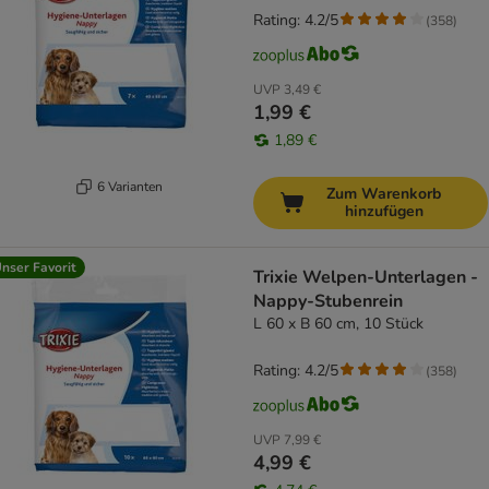
Rating: 4.2/5
(
358
)
UVP
3,49 €
1,99 €
1,89 €
6 Varianten
Zum Warenkorb
hinzufügen
nser Favorit
Trixie Welpen-Unterlagen -
Nappy-Stubenrein
L 60 x B 60 cm, 10 Stück
Rating: 4.2/5
(
358
)
UVP
7,99 €
4,99 €