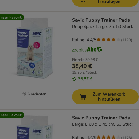
hinzufügen
nser Favorit
Savic Puppy Trainer Pads
Doppelpack Large: 2 x 50 Stück
Rating: 4.4/5
(
1123
)
Einzeln
39,98 €
38,49 €
19,25 € / Stück
36,57 €
Zum Warenkorb
6 Varianten
hinzufügen
nser Favorit
Savic Puppy Trainer Pads
Large: L 60 x B 45 cm, 50 Stück
Rating: 4.4/5
(
1123
)