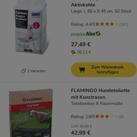
Aktivkohle
Large: L 60 x B 45 cm, 50 Stück
Rating: 4.4/5
(
287
)
27,49 €
26,12 €
Zum Warenkorb
2 Varianten
hinzufügen
FLAMINGO Hundetoilette
mit Kunstrasen
Toilettenbox & Rasenmatte
Rating: 2.8/5
(
8
)
UVP
49,99 €
42,99 €