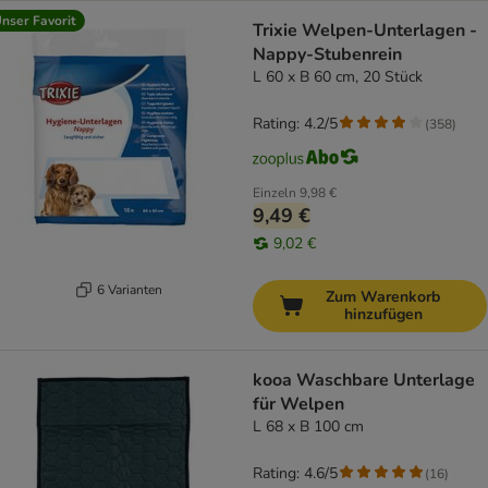
nser Favorit
Trixie Welpen-Unterlagen -
Nappy-Stubenrein
L 60 x B 60 cm, 20 Stück
Rating: 4.2/5
(
358
)
Einzeln
9,98 €
9,49 €
9,02 €
6 Varianten
Zum Warenkorb
hinzufügen
kooa Waschbare Unterlage
für Welpen
L 68 x B 100 cm
Rating: 4.6/5
(
16
)