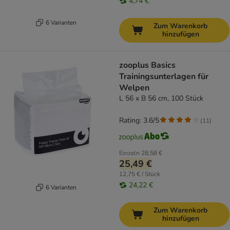
4,74 €
6 Varianten
Zum Warenkorb
hinzufügen
zooplus Basics
Trainingsunterlagen für
Welpen
L 56 x B 56 cm, 100 Stück
Rating: 3.6/5
(
11
)
Einzeln
28,58 €
25,49 €
12,75 € / Stück
24,22 €
6 Varianten
Zum Warenkorb
hinzufügen