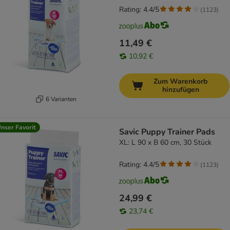
Rating: 4.4/5
(
1123
)
11,49 €
10,92 €
Zum Warenkorb
hinzufügen
6 Varianten
nser Favorit
Savic Puppy Trainer Pads
XL: L 90 x B 60 cm, 30 Stück
Rating: 4.4/5
(
1123
)
24,99 €
23,74 €