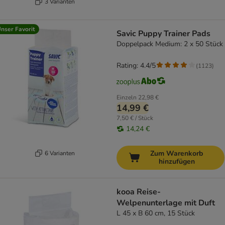
3 Varianten
nser Favorit
Savic Puppy Trainer Pads
Doppelpack Medium: 2 x 50 Stück
Rating: 4.4/5
(
1123
)
Einzeln
22,98 €
14,99 €
7,50 € / Stück
14,24 €
Zum Warenkorb
6 Varianten
hinzufügen
kooa Reise-
Welpenunterlage mit Duft
L 45 x B 60 cm, 15 Stück