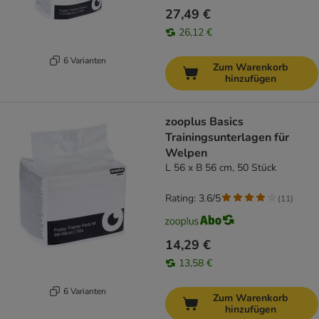
27,49 €
26,12 €
6 Varianten
Zum Warenkorb
hinzufügen
zooplus Basics
Trainingsunterlagen für
Welpen
L 56 x B 56 cm, 50 Stück
Rating: 3.6/5
(
11
)
14,29 €
13,58 €
6 Varianten
Zum Warenkorb
hinzufügen