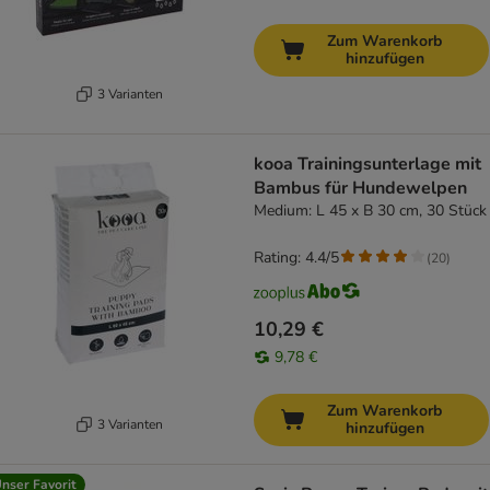
Zum Warenkorb
hinzufügen
3 Varianten
kooa Trainingsunterlage mit
Bambus für Hundewelpen
Medium: L 45 x B 30 cm, 30 Stück
Rating: 4.4/5
(
20
)
10,29 €
9,78 €
Zum Warenkorb
3 Varianten
hinzufügen
nser Favorit