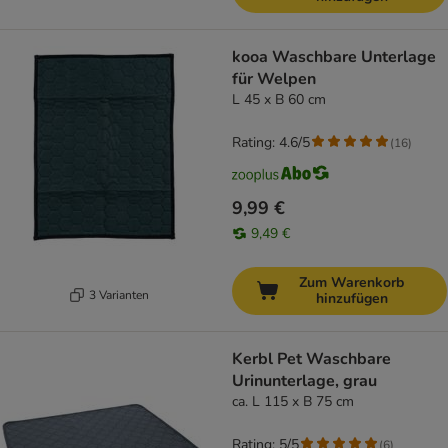
kooa Waschbare Unterlage
für Welpen
L 45 x B 60 cm
Rating: 4.6/5
(
16
)
9,99 €
9,49 €
Zum Warenkorb
3 Varianten
hinzufügen
Kerbl Pet Waschbare
Urinunterlage, grau
ca. L 115 x B 75 cm
Rating: 5/5
(
6
)