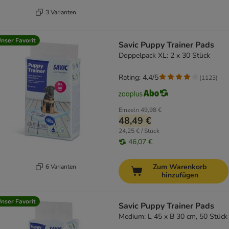
3 Varianten
nser Favorit
Savic Puppy Trainer Pads
Doppelpack XL: 2 x 30 Stück
Rating: 4.4/5
(
1123
)
Einzeln
49,98 €
48,49 €
24,25 € / Stück
46,07 €
Zum Warenkorb
6 Varianten
hinzufügen
nser Favorit
Savic Puppy Trainer Pads
Medium: L 45 x B 30 cm, 50 Stück