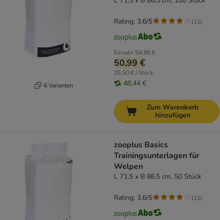
L 71,5 x B 86,5 cm, 100 Stück
Rating: 3.6/5
(
11
)
Einzeln
54,98 €
50,99 €
25,50 € / Stück
48,44 €
6 Varianten
Zum Warenkorb
hinzufügen
zooplus Basics
Trainingsunterlagen für
Welpen
L 71,5 x B 86,5 cm, 50 Stück
Rating: 3.6/5
(
11
)