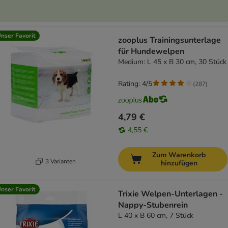
nser Favorit
zooplus Trainingsunterlage
für Hundewelpen
Medium: L 45 x B 30 cm, 30 Stück
Rating: 4/5
(
287
)
4,79 €
4,55 €
Zum Warenkorb
3 Varianten
hinzufügen
nser Favorit
Trixie Welpen-Unterlagen -
Nappy-Stubenrein
L 40 x B 60 cm, 7 Stück