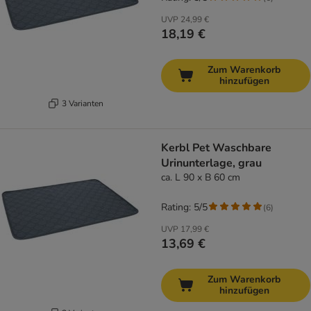
UVP
24,99 €
18,19 €
Zum Warenkorb
hinzufügen
3 Varianten
Kerbl Pet Waschbare
Urinunterlage, grau
ca. L 90 x B 60 cm
Rating: 5/5
(
6
)
UVP
17,99 €
13,69 €
Zum Warenkorb
hinzufügen