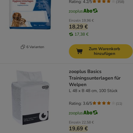
Rating: 4.2/5
(
358
)
Einzeln
19,96 €
18,29 €
17,38 €
6 Varianten
Zum Warenkorb
hinzufügen
zooplus Basics
Trainingsunterlagen für
Welpen
L 48 x B 48 cm, 100 Stück
Rating: 3.6/5
(
11
)
Einzeln
22,58 €
19,69 €