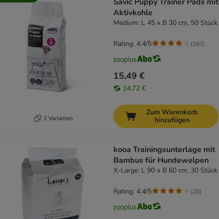
Savic Puppy Trainer Pads mit
Aktivkohle
Medium: L 45 x B 30 cm, 50 Stück
Rating: 4.4/5
(
287
)
15,49 €
14,72 €
Zum Warenkorb
2 Varianten
hinzufügen
kooa Trainingsunterlage mit
Bambus für Hundewelpen
X-Large: L 90 x B 60 cm, 30 Stück
Rating: 4.4/5
(
20
)