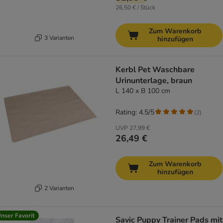
26,50 € / Stück
Zum Warenkorb
3 Varianten
hinzufügen
Kerbl Pet Waschbare
Urinunterlage, braun
L 140 x B 100 cm
Rating: 4.5/5
(
2
)
UVP
27,99 €
26,49 €
Zum Warenkorb
hinzufügen
2 Varianten
nser Favorit
Savic Puppy Trainer Pads mit