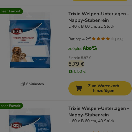
nser Favorit
Trixie Welpen-Unterlagen -
Nappy-Stubenrein
L 40 x B 60 cm, 21 Stück
Rating: 4.2/5
(
358
)
Einzeln
5,97 €
5,79 €
5,50 €
6 Varianten
Zum Warenkorb
hinzufügen
nser Favorit
Trixie Welpen-Unterlagen -
Nappy-Stubenrein
L 60 x B 60 cm, 40 Stück