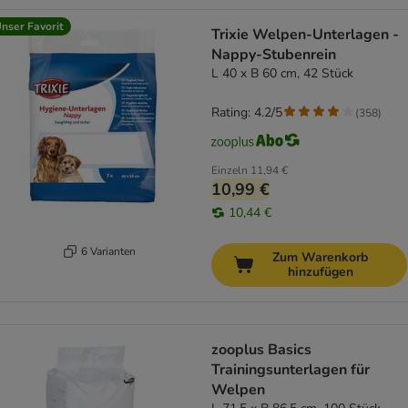
nser Favorit
Trixie Welpen-Unterlagen -
Nappy-Stubenrein
L 40 x B 60 cm, 42 Stück
Rating: 4.2/5
(
358
)
Einzeln
11,94 €
10,99 €
10,44 €
6 Varianten
Zum Warenkorb
hinzufügen
zooplus Basics
Trainingsunterlagen für
Welpen