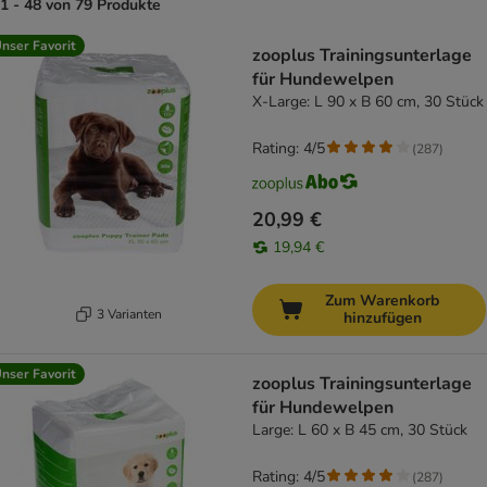
1 - 48 von 79 Produkte
product items have been changed
nser Favorit
zooplus Trainingsunterlage
für Hundewelpen
X-Large: L 90 x B 60 cm, 30 Stück
Rating: 4/5
(
287
)
20,99 €
19,94 €
Zum Warenkorb
3 Varianten
hinzufügen
nser Favorit
zooplus Trainingsunterlage
für Hundewelpen
Large: L 60 x B 45 cm, 30 Stück
Rating: 4/5
(
287
)