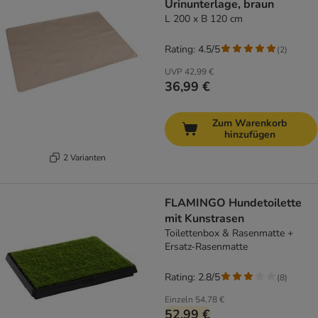
Urinunterlage, braun
L 200 x B 120 cm
Rating: 4.5/5
(
2
)
UVP
42,99 €
36,99 €
Zum Warenkorb
hinzufügen
2 Varianten
FLAMINGO Hundetoilette
mit Kunstrasen
Toilettenbox & Rasenmatte +
Ersatz-Rasenmatte
Rating: 2.8/5
(
8
)
Einzeln
54,78 €
52,99 €