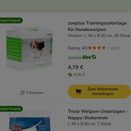
nser Favorit
zooplus Trainingsunterlage
für Hundewelpen
Medium: L 45 x B 30 cm, 30 Stück
Rating: 4/5
(
287
)
4,79 €
4,55 €
Zum Warenkorb
3 Varianten
hinzufügen
nser Favorit
Trixie Welpen-Unterlagen -
Nappy-Stubenrein
L 40 x B 60 cm, 7 Stück