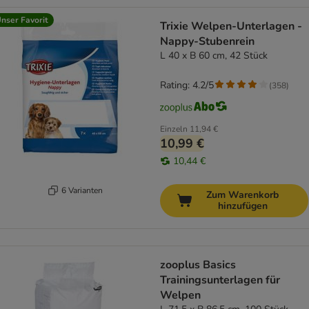
nser Favorit
Trixie Welpen-Unterlagen -
Nappy-Stubenrein
L 40 x B 60 cm, 42 Stück
Rating: 4.2/5
(
358
)
Einzeln
11,94 €
10,99 €
10,44 €
6 Varianten
Zum Warenkorb
hinzufügen
zooplus Basics
Trainingsunterlagen für
Welpen