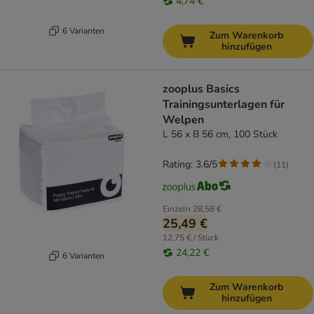
4,74 €
6 Varianten
Zum Warenkorb
hinzufügen
zooplus Basics
Trainingsunterlagen für
Welpen
L 56 x B 56 cm, 100 Stück
Rating: 3.6/5
(
11
)
Einzeln
28,58 €
25,49 €
12,75 € / Stück
24,22 €
6 Varianten
Zum Warenkorb
hinzufügen