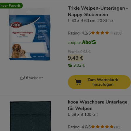
nser Favorit
Trixie Welpen-Unterlagen -
Nappy-Stubenrein
L 60 x B 60 cm, 20 Stück
Rating: 4.2/5
(
358
)
Einzeln
9,98 €
9,49 €
9,02 €
6 Varianten
Zum Warenkorb
hinzufügen
kooa Waschbare Unterlage
für Welpen
L 68 x B 100 cm
Rating: 4.6/5
(
16
)