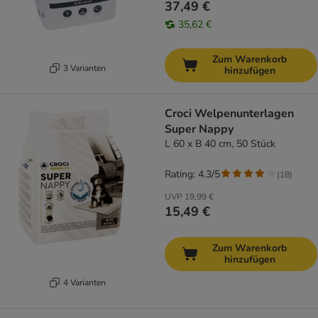
37,49 €
35,62 €
Zum Warenkorb
3 Varianten
hinzufügen
Croci Welpenunterlagen
Super Nappy
L 60 x B 40 cm, 50 Stück
Rating: 4.3/5
(
18
)
UVP
19,99 €
15,49 €
Zum Warenkorb
hinzufügen
4 Varianten