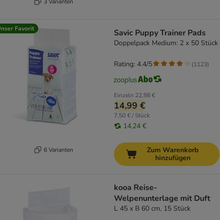
3 Varianten
nser Favorit
Savic Puppy Trainer Pads
Doppelpack Medium: 2 x 50 Stück
Rating: 4.4/5
(
1123
)
Einzeln
22,98 €
14,99 €
7,50 € / Stück
14,24 €
Zum Warenkorb
6 Varianten
hinzufügen
kooa Reise-
Welpenunterlage mit Duft
L 45 x B 60 cm, 15 Stück