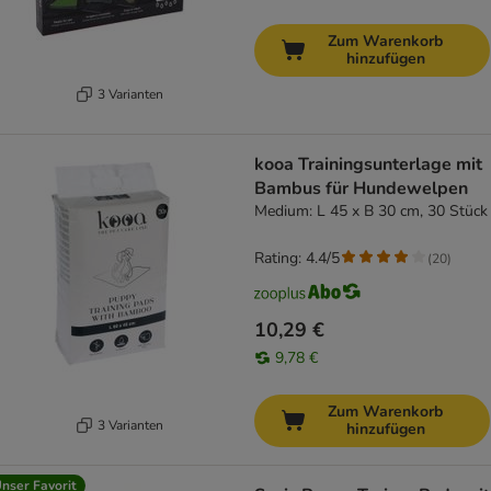
Zum Warenkorb
hinzufügen
3 Varianten
kooa Trainingsunterlage mit
Bambus für Hundewelpen
Medium: L 45 x B 30 cm, 30 Stück
Rating: 4.4/5
(
20
)
10,29 €
9,78 €
Zum Warenkorb
3 Varianten
hinzufügen
nser Favorit