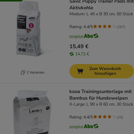
Savic Puppy Trainer Pads mit
Aktivkohle
Medium: L 45 x B 30 cm, 50 Stück
Rating: 4.4/5
(
287
)
15,49 €
14,72 €
Zum Warenkorb
2 Varianten
hinzufügen
kooa Trainingsunterlage mit
Bambus für Hundewelpen
X-Large: L 90 x B 60 cm, 30 Stück
Rating: 4.4/5
(
20
)