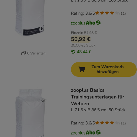
L 71,5 x B 86,5 cm, 100 Stück
Rating: 3.6/5
(
11
)
Einzeln
54,98 €
50,99 €
25,50 € / Stück
48,44 €
6 Varianten
Zum Warenkorb
hinzufügen
zooplus Basics
Trainingsunterlagen für
Welpen
L 71,5 x B 86,5 cm, 50 Stück
Rating: 3.6/5
(
11
)