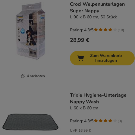
Croci Welpenunterlagen
Super Nappy
L 90 x B 60 cm, 50 Stück
Rating: 4.3/5
(
18
)
28,99 €
Zum Warenkorb
hinzufügen
4 Varianten
Trixie Hygiene-Unterlage
Nappy Wash
L 60 x B 60 cm
Rating: 4.3/5
(
3
)
UVP
16,99 €