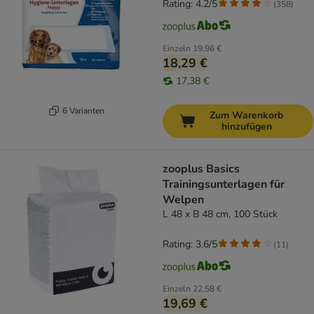
Rating: 4.2/5
(
358
)
Einzeln
19,96 €
18,29 €
17,38 €
6 Varianten
Zum Warenkorb
hinzufügen
zooplus Basics
Trainingsunterlagen für
Welpen
L 48 x B 48 cm, 100 Stück
Rating: 3.6/5
(
11
)
Einzeln
22,58 €
19,69 €