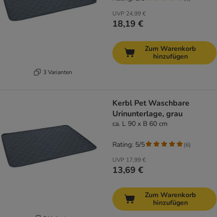
UVP
24,99 €
18,19 €
Zum Warenkorb
hinzufügen
3 Varianten
Kerbl Pet Waschbare
Urinunterlage, grau
ca. L 90 x B 60 cm
Rating: 5/5
(
6
)
UVP
17,99 €
13,69 €
Zum Warenkorb
hinzufügen