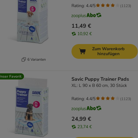
Rating: 4.4/5
(
1123
)
11,49 €
10,92 €
Zum Warenkorb
hinzufügen
6 Varianten
nser Favorit
Savic Puppy Trainer Pads
XL: L 90 x B 60 cm, 30 Stück
Rating: 4.4/5
(
1123
)
24,99 €
23,74 €