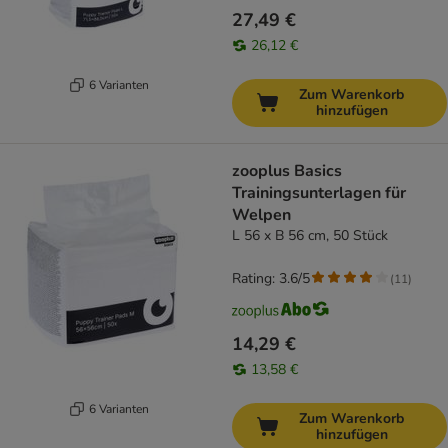
27,49 €
26,12 €
6 Varianten
Zum Warenkorb
hinzufügen
zooplus Basics
Trainingsunterlagen für
Welpen
L 56 x B 56 cm, 50 Stück
Rating: 3.6/5
(
11
)
14,29 €
13,58 €
6 Varianten
Zum Warenkorb
hinzufügen