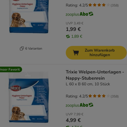
Rating: 4.2/5
(
358
)
UVP
3,49 €
1,99 €
1,89 €
6 Varianten
Zum Warenkorb
hinzufügen
nser Favorit
Trixie Welpen-Unterlagen -
Nappy-Stubenrein
L 60 x B 60 cm, 10 Stück
Rating: 4.2/5
(
358
)
UVP
7,99 €
4,99 €