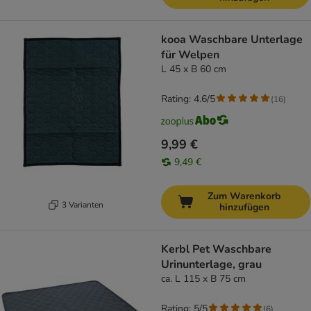
kooa Waschbare Unterlage
für Welpen
L 45 x B 60 cm
Rating: 4.6/5
(
16
)
9,99 €
9,49 €
Zum Warenkorb
3 Varianten
hinzufügen
Kerbl Pet Waschbare
Urinunterlage, grau
ca. L 115 x B 75 cm
Rating: 5/5
(
6
)