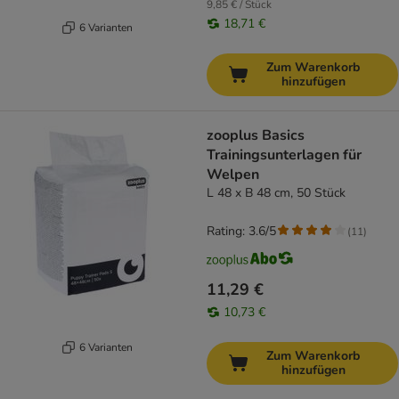
9,85 € / Stück
18,71 €
6 Varianten
Zum Warenkorb
hinzufügen
zooplus Basics
Trainingsunterlagen für
Welpen
L 48 x B 48 cm, 50 Stück
Rating: 3.6/5
(
11
)
11,29 €
10,73 €
6 Varianten
Zum Warenkorb
hinzufügen