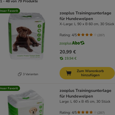
1 - 48 von 79 Produkte
product items have been changed
nser Favorit
zooplus Trainingsunterlage
für Hundewelpen
X-Large: L 90 x B 60 cm, 30 Stück
Rating: 4/5
(
287
)
20,99 €
19,94 €
Zum Warenkorb
3 Varianten
hinzufügen
nser Favorit
zooplus Trainingsunterlage
für Hundewelpen
Large: L 60 x B 45 cm, 30 Stück
Rating: 4/5
(
287
)