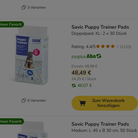
3 Varianten
nser Favorit
Savic Puppy Trainer Pads
Doppelpack XL: 2 x 30 Stück
Rating: 4.4/5
(
1123
)
Einzeln
49,98 €
48,49 €
24,25 € / Stück
46,07 €
Zum Warenkorb
6 Varianten
hinzufügen
nser Favorit
Savic Puppy Trainer Pads
Medium: L 45 x B 30 cm, 50 Stück