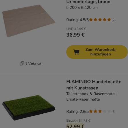
Urinunterlage, braun
L 200 x B 120 cm
Rating: 4.5/5
(
2
)
UVP
42,99 €
36,99 €
Zum Warenkorb
hinzufügen
2 Varianten
FLAMINGO Hundetoilette
mit Kunstrasen
Toilettenbox & Rasenmatte +
Ersatz-Rasenmatte
Rating: 2.8/5
(
8
)
Einzeln
54,78 €
52,99 €