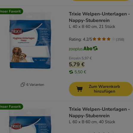
nser Favorit
Trixie Welpen-Unterlagen -
Nappy-Stubenrein
L 40 x B 60 cm, 21 Stück
Rating: 4.2/5
(
358
)
Einzeln
5,97 €
5,79 €
5,50 €
6 Varianten
Zum Warenkorb
hinzufügen
nser Favorit
Trixie Welpen-Unterlagen -
Nappy-Stubenrein
L 60 x B 60 cm, 40 Stück