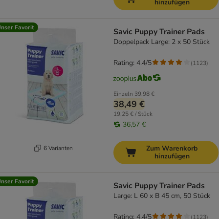
hinzufügen
nser Favorit
Savic Puppy Trainer Pads
Doppelpack Large: 2 x 50 Stück
Rating: 4.4/5
(
1123
)
Einzeln
39,98 €
38,49 €
19,25 € / Stück
36,57 €
Zum Warenkorb
6 Varianten
hinzufügen
nser Favorit
Savic Puppy Trainer Pads
Large: L 60 x B 45 cm, 50 Stück
Rating: 4.4/5
(
1123
)