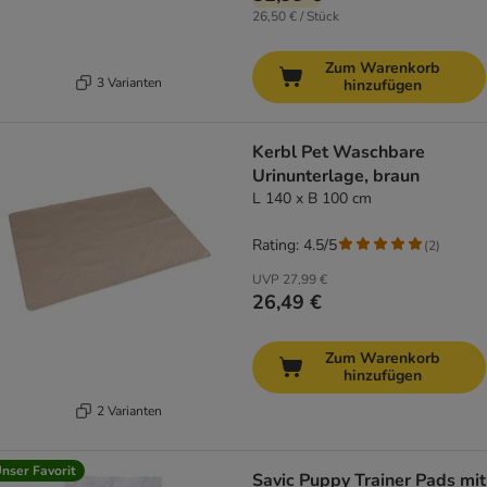
26,50 € / Stück
Zum Warenkorb
3 Varianten
hinzufügen
Kerbl Pet Waschbare
Urinunterlage, braun
L 140 x B 100 cm
Rating: 4.5/5
(
2
)
UVP
27,99 €
26,49 €
Zum Warenkorb
hinzufügen
2 Varianten
nser Favorit
Savic Puppy Trainer Pads mit