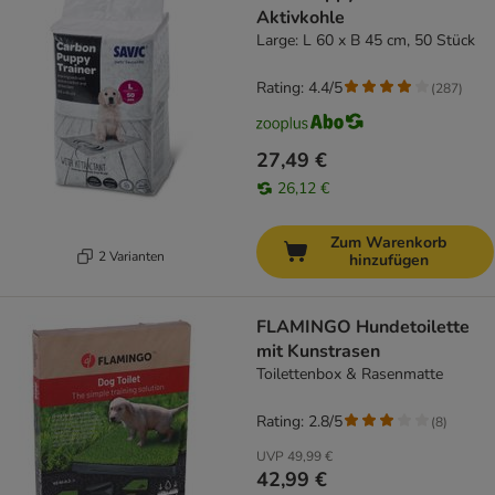
Aktivkohle
Large: L 60 x B 45 cm, 50 Stück
Rating: 4.4/5
(
287
)
27,49 €
26,12 €
Zum Warenkorb
2 Varianten
hinzufügen
FLAMINGO Hundetoilette
mit Kunstrasen
Toilettenbox & Rasenmatte
Rating: 2.8/5
(
8
)
UVP
49,99 €
42,99 €