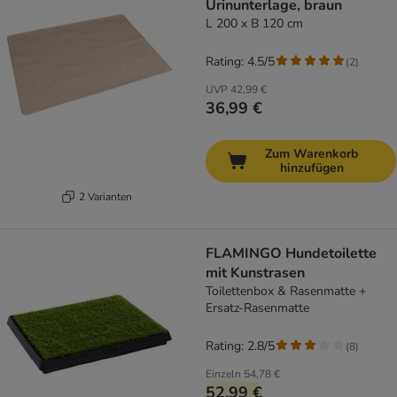
Urinunterlage, braun
L 200 x B 120 cm
Rating: 4.5/5
(
2
)
UVP
42,99 €
36,99 €
Zum Warenkorb
hinzufügen
2 Varianten
FLAMINGO Hundetoilette
mit Kunstrasen
Toilettenbox & Rasenmatte +
Ersatz-Rasenmatte
Rating: 2.8/5
(
8
)
Einzeln
54,78 €
52,99 €