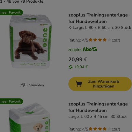
1 - 48 von 79 Produkte
product items have been changed
nser Favorit
zooplus Trainingsunterlage
für Hundewelpen
X-Large: L 90 x B 60 cm, 30 Stück
Rating: 4/5
(
287
)
20,99 €
19,94 €
Zum Warenkorb
3 Varianten
hinzufügen
nser Favorit
zooplus Trainingsunterlage
für Hundewelpen
Large: L 60 x B 45 cm, 30 Stück
Rating: 4/5
(
287
)