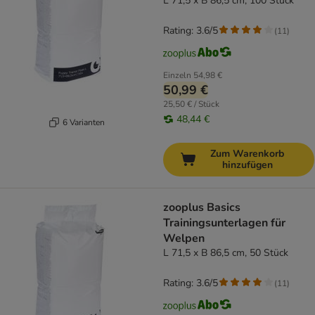
L 71,5 x B 86,5 cm, 100 Stück
Rating: 3.6/5
(
11
)
Einzeln
54,98 €
50,99 €
25,50 € / Stück
48,44 €
6 Varianten
Zum Warenkorb
hinzufügen
zooplus Basics
Trainingsunterlagen für
Welpen
L 71,5 x B 86,5 cm, 50 Stück
Rating: 3.6/5
(
11
)