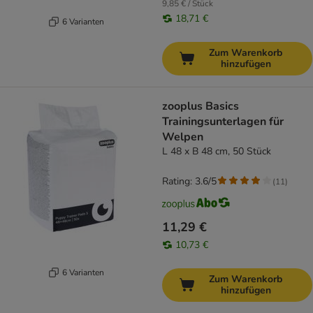
9,85 € / Stück
18,71 €
6 Varianten
Zum Warenkorb
hinzufügen
zooplus Basics
Trainingsunterlagen für
Welpen
L 48 x B 48 cm, 50 Stück
Rating: 3.6/5
(
11
)
11,29 €
10,73 €
6 Varianten
Zum Warenkorb
hinzufügen