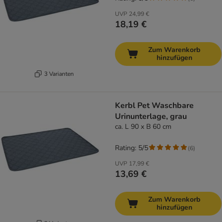
UVP
24,99 €
18,19 €
Zum Warenkorb
hinzufügen
3 Varianten
Kerbl Pet Waschbare
Urinunterlage, grau
ca. L 90 x B 60 cm
Rating: 5/5
(
6
)
UVP
17,99 €
13,69 €
Zum Warenkorb
hinzufügen