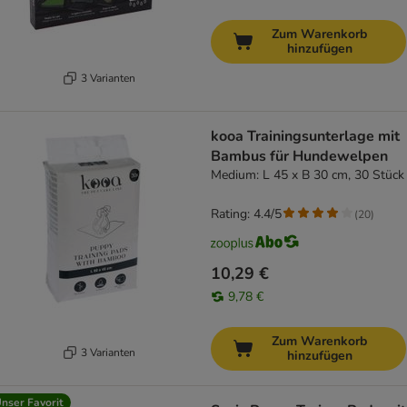
Zum Warenkorb
hinzufügen
3 Varianten
kooa Trainingsunterlage mit
Bambus für Hundewelpen
Medium: L 45 x B 30 cm, 30 Stück
Rating: 4.4/5
(
20
)
10,29 €
9,78 €
Zum Warenkorb
3 Varianten
hinzufügen
nser Favorit