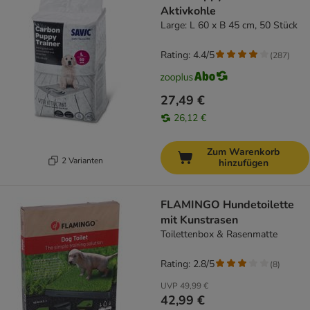
Aktivkohle
Large: L 60 x B 45 cm, 50 Stück
Rating: 4.4/5
(
287
)
27,49 €
26,12 €
Zum Warenkorb
2 Varianten
hinzufügen
FLAMINGO Hundetoilette
mit Kunstrasen
Toilettenbox & Rasenmatte
Rating: 2.8/5
(
8
)
UVP
49,99 €
42,99 €