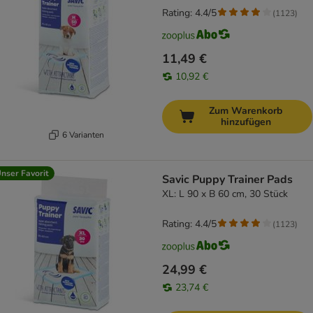
Rating: 4.4/5
(
1123
)
11,49 €
10,92 €
Zum Warenkorb
hinzufügen
6 Varianten
nser Favorit
Savic Puppy Trainer Pads
XL: L 90 x B 60 cm, 30 Stück
Rating: 4.4/5
(
1123
)
24,99 €
23,74 €