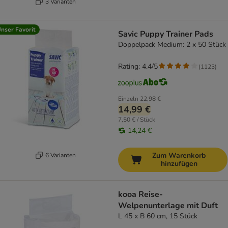
3 Varianten
nser Favorit
Savic Puppy Trainer Pads
Doppelpack Medium: 2 x 50 Stück
Rating: 4.4/5
(
1123
)
Einzeln
22,98 €
14,99 €
7,50 € / Stück
14,24 €
Zum Warenkorb
6 Varianten
hinzufügen
kooa Reise-
Welpenunterlage mit Duft
L 45 x B 60 cm, 15 Stück