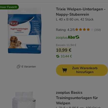
nser Favorit
Trixie Welpen-Unterlagen -
Nappy-Stubenrein
L 40 x B 60 cm, 42 Stück
Rating: 4.2/5
(
358
)
Einzeln
11,94 €
10,99 €
10,44 €
6 Varianten
Zum Warenkorb
hinzufügen
zooplus Basics
Trainingsunterlagen für
Welpen