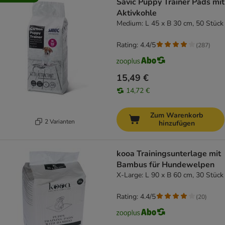
Savic Puppy Trainer Pads mit
Aktivkohle
Medium: L 45 x B 30 cm, 50 Stück
Rating: 4.4/5
(
287
)
15,49 €
14,72 €
Zum Warenkorb
2 Varianten
hinzufügen
kooa Trainingsunterlage mit
Bambus für Hundewelpen
X-Large: L 90 x B 60 cm, 30 Stück
Rating: 4.4/5
(
20
)