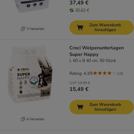
37,49 €
35,62 €
Zum Warenkorb
3 Varianten
hinzufügen
Croci Welpenunterlagen
Super Nappy
L 60 x B 40 cm, 50 Stück
Rating: 4.3/5
(
18
)
UVP
19,99 €
15,49 €
Zum Warenkorb
hinzufügen
4 Varianten