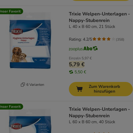
nser Favorit
Trixie Welpen-Unterlagen -
Nappy-Stubenrein
L 40 x B 60 cm, 21 Stück
Rating: 4.2/5
(
358
)
Einzeln
5,97 €
5,79 €
5,50 €
6 Varianten
Zum Warenkorb
hinzufügen
nser Favorit
Trixie Welpen-Unterlagen -
Nappy-Stubenrein
L 60 x B 60 cm, 40 Stück