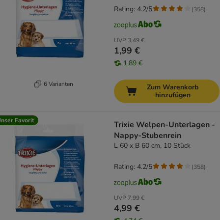
Rating: 4.2/5
(
358
)
UVP
3,49 €
1,99 €
1,89 €
6 Varianten
Zum Warenkorb
hinzufügen
nser Favorit
Trixie Welpen-Unterlagen -
Nappy-Stubenrein
L 60 x B 60 cm, 10 Stück
Rating: 4.2/5
(
358
)
UVP
7,99 €
4,99 €