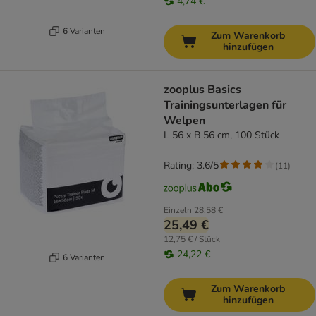
4,74 €
6 Varianten
Zum Warenkorb
hinzufügen
zooplus Basics
Trainingsunterlagen für
Welpen
L 56 x B 56 cm, 100 Stück
Rating: 3.6/5
(
11
)
Einzeln
28,58 €
25,49 €
12,75 € / Stück
24,22 €
6 Varianten
Zum Warenkorb
hinzufügen