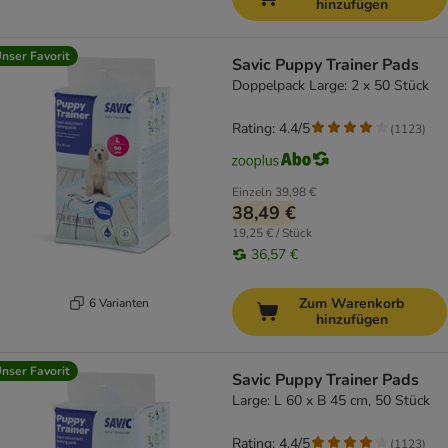
hinzufügen
nser Favorit
Savic Puppy Trainer Pads
Doppelpack Large: 2 x 50 Stück
Rating: 4.4/5
(
1123
)
Einzeln
39,98 €
38,49 €
19,25 € / Stück
36,57 €
Zum Warenkorb
6 Varianten
hinzufügen
nser Favorit
Savic Puppy Trainer Pads
Large: L 60 x B 45 cm, 50 Stück
Rating: 4.4/5
(
1123
)