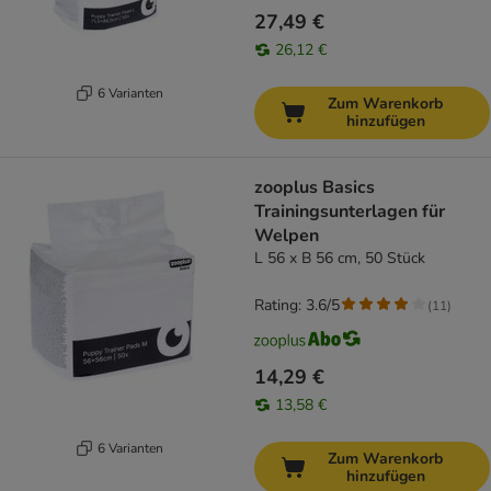
27,49 €
26,12 €
6 Varianten
Zum Warenkorb
hinzufügen
zooplus Basics
Trainingsunterlagen für
Welpen
L 56 x B 56 cm, 50 Stück
Rating: 3.6/5
(
11
)
14,29 €
13,58 €
6 Varianten
Zum Warenkorb
hinzufügen