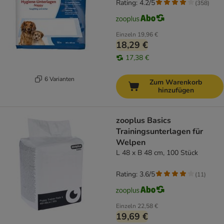
Rating: 4.2/5
(
358
)
Einzeln
19,96 €
18,29 €
17,38 €
6 Varianten
Zum Warenkorb
hinzufügen
zooplus Basics
Trainingsunterlagen für
Welpen
L 48 x B 48 cm, 100 Stück
Rating: 3.6/5
(
11
)
Einzeln
22,58 €
19,69 €