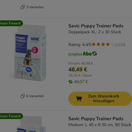
3 Varianten
nser Favorit
Savic Puppy Trainer Pads
Doppelpack XL: 2 x 30 Stück
Rating: 4.4/5
(
1123
)
Einzeln
49,98 €
48,49 €
24,25 € / Stück
46,07 €
Zum Warenkorb
6 Varianten
hinzufügen
nser Favorit
Savic Puppy Trainer Pads
Medium: L 45 x B 30 cm, 50 Stück