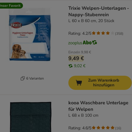
nser Favorit
Trixie Welpen-Unterlagen -
Nappy-Stubenrein
L 60 x B 60 cm, 20 Stück
Rating: 4.2/5
(
358
)
Einzeln
9,98 €
9,49 €
9,02 €
6 Varianten
Zum Warenkorb
hinzufügen
kooa Waschbare Unterlage
für Welpen
L 68 x B 100 cm
Rating: 4.6/5
(
16
)