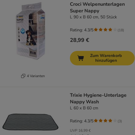
Croci Welpenunterlagen
Super Nappy
L 90 x B 60 cm, 50 Stück
Rating: 4.3/5
(
18
)
28,99 €
Zum Warenkorb
hinzufügen
4 Varianten
Trixie Hygiene-Unterlage
Nappy Wash
L 60 x B 60 cm
Rating: 4.3/5
(
3
)
UVP
16,99 €