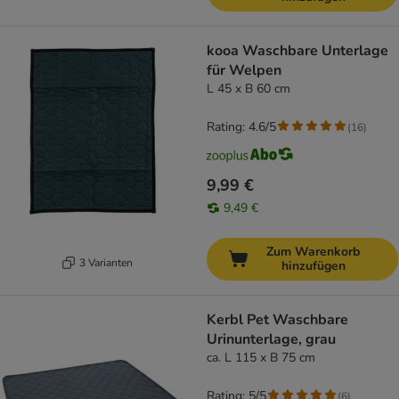
kooa Waschbare Unterlage
für Welpen
L 45 x B 60 cm
Rating: 4.6/5
(
16
)
9,99 €
9,49 €
Zum Warenkorb
3 Varianten
hinzufügen
Kerbl Pet Waschbare
Urinunterlage, grau
ca. L 115 x B 75 cm
Rating: 5/5
(
6
)