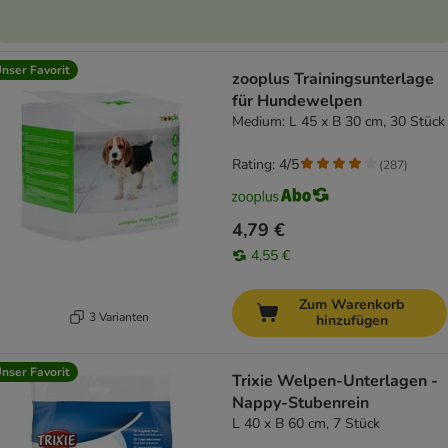
nser Favorit
zooplus Trainingsunterlage
für Hundewelpen
Medium: L 45 x B 30 cm, 30 Stück
Rating: 4/5
(
287
)
4,79 €
4,55 €
Zum Warenkorb
3 Varianten
hinzufügen
nser Favorit
Trixie Welpen-Unterlagen -
Nappy-Stubenrein
L 40 x B 60 cm, 7 Stück