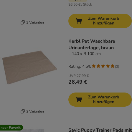
26,50 € / Stück
Zum Warenkorb
3 Varianten
hinzufügen
Kerbl Pet Waschbare
Urinunterlage, braun
L 140 x B 100 cm
Rating: 4.5/5
(
2
)
UVP
27,99 €
26,49 €
Zum Warenkorb
hinzufügen
2 Varianten
nser Favorit
Savic Puppy Trainer Pads mit