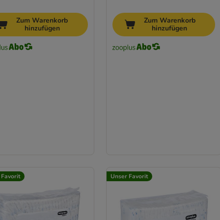
Zum Warenkorb
Zum Warenkorb
hinzufügen
hinzufügen
 Favorit
Unser Favorit