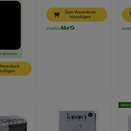
Zum Warenkorb
hinzufügen
 aktivieren
Warenkorb
nzufügen
Unser