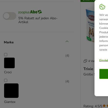
Wir ve
5% Rabatt auf jeden Abo-
verwen
Artikel
können
Cookie
Produk
jederz
Inform
Marke
person
sowie
(
4
)
Einste
4 Varianten
Trixie Windel
Croci
Größe S–M: 30–
(
4
)
Giantex
Rating: 4.5/5