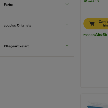
12,34 €
Farbe
Zum 
zooplus Originals
hi
Pflegeartikelart