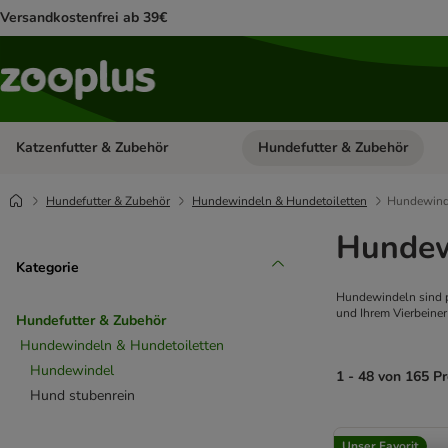
Versandkostenfrei ab 39€
Katzenfutter & Zubehör
Hundefutter & Zubehör
Kategorie-Menü öffnen: Katzenf
Hundefutter & Zubehör
Hundewindeln & Hundetoiletten
Hundewind
Hundew
Kategorie
Hundewindeln sind pr
und Ihrem Vierbeiner
Hundefutter & Zubehör
Hundewindeln & Hundetoiletten
Hundewindel
1 - 48 von 165 P
Hund stubenrein
product items ha
Unser Favorit