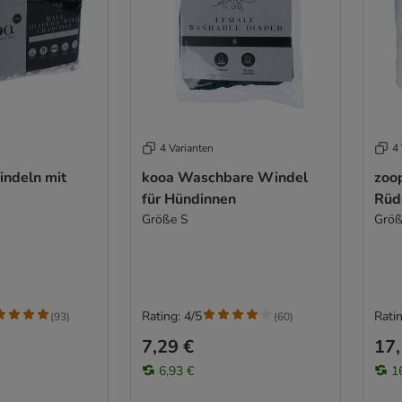
4 Varianten
4 
ndeln mit
kooa Waschbare Windel
zoo
für Hündinnen
Rüd
Größe S
Größ
Rating: 4/5
Ratin
(
93
)
(
60
)
7,29 €
17,
6,93 €
1