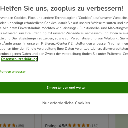
Helfen Sie uns, zooplus zu verbessern!
rwenden Cookies, Pixel und andere Technologien (“Cookies”) auf unserer Webseite.
den unbedingt erforderliche Cookies, damit Sie auf unserer Webseite surfen und ei
. Mit Ihrem Einverständnis möchten wir Leistungs-, Funktionelle- und Marketingzw
s aktivieren, um Ihre Erfahrung mit unserer Webseite zu verbessern und Ihnen relev
te und Dienstleistungen zu zeigen, sowie zur Personalisierung von Werbung. Sie 
eit Änderungen in unserem Präferenz-Center (“Einstellungen anpassen”) vornehmen
ationen über den für die Verarbeitung Ihrer Daten Verantwortlichen, die verarbeiteten
enbezogenen Daten und den Zweck der Verarbeitung finden Sie unter Präferenz-Cen
Datenschutzerklärung
llungen anpassen
4 Varianten
n für Rüden
Trixie Windeln für Rüden
Einverstanden und weiter
46 cm, 12 Stück
Größe M–L: 46–60 cm, 12 Stück
Nur erforderliche Cookies
Rating: 4.5/5
(
159
)
(
159
)