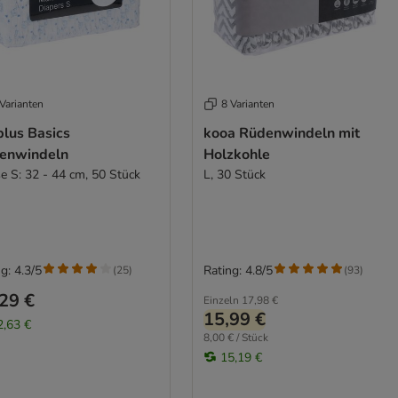
Varianten
8 Varianten
plus Basics
kooa Rüdenwindeln mit
enwindeln
Holzkohle
e S: 32 - 44 cm, 50 Stück
L, 30 Stück
g: 4.3/5
Rating: 4.8/5
(
25
)
(
93
)
29 €
Einzeln
17,98 €
15,99 €
2,63 €
8,00 € / Stück
15,19 €