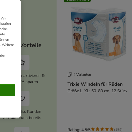
 Wir
nkaufen
ecke-
ante
können
Deine Vorteile
. Weitere
ter
4 Varianten
zooplus Abo aktivieren &
immer 5% sparen
Trixie Windeln für Rüden
Größe L–XL: 60–80 cm, 12 Stück
Über 10 Mio. Kunden
vertrauen uns bereits
Rating: 4.5/5
(
159
)