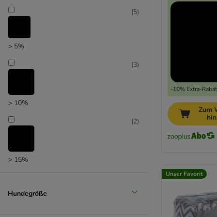
(
5
)
Unser Favorit
> 5%
(
3
)
-10% Extra-Rabatt
> 10%
Zum 
hi
(
2
)
> 15%
Unser Favorit
Hundegröße