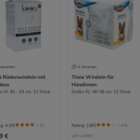
Varianten
4 Varianten
a Rüdenwindeln mit
Trixie Windeln für
bus
Hündinnen
e M: 40 - 53 cm, 12 Stück
Größe XL: 40-58 cm, 12 Stück
g: 4.3/5
Rating: 2.8/5
(
7
)
(
52
)
9 €
UVP
14,99 €