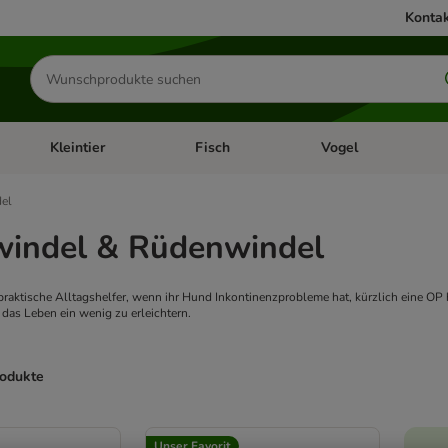
Kontak
Produkte
suchen
Kleintier
Fisch
Vogel
utter & Zubehör
Kategorie-Menü öffnen: Hundefutter & Zubehör
Kategorie-Menü öffnen: Kleintier
Kategorie-Menü öffnen
Ka
el
indel & Rüdenwindel
aktische Alltagshelfer, wenn ihr Hund Inkontinenzprobleme hat, kürzlich eine OP ha
 das Leben ein wenig zu erleichtern.
rodukte
ve been changed
Unser Favorit