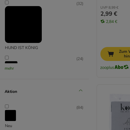
(
32
)
UVP
8,99 €
2,99 €
2,84 €
HUND IST KÖNIG
Zum 
hi
(
24
)
mehr
kooa
(
44
)
Aktion
(
84
)
Nature Pet
Neu