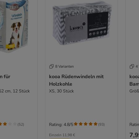
8 Varianten
4 
n für
kooa Rüdenwindeln mit
koo
Holzkohle
Bam
52 cm, 12 Stück
XS, 30 Stück
Größ
Rating: 4.8/5
Ratin
(
52
)
(
93
)
7,9
Einzeln
11,98 €