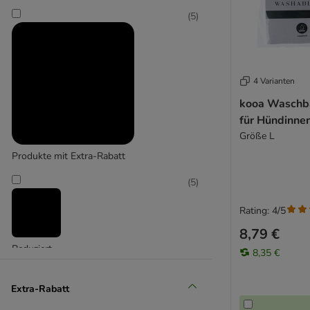
(
18
)
(
5
)
savic
4 Varianten
kooa Waschb
für Hündinne
Größe L
Produkte mit Extra-Rabatt
(
5
)
Rating: 4/5
8,79 €
Reduziert
8,35 €
(
16
)
Extra-Rabatt