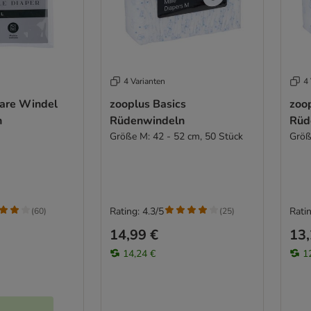
4 Varianten
4 
are Windel
zooplus Basics
zoo
n
Rüdenwindeln
Rüd
Größe M: 42 - 52 cm, 50 Stück
Größ
Rating: 4.3/5
Ratin
(
60
)
(
25
)
14,99 €
13,
14,24 €
1