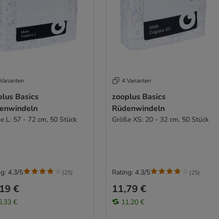
Varianten
4 Varianten
plus Basics
zooplus Basics
enwindeln
Rüdenwindeln
e L: 57 - 72 cm, 50 Stück
Größe XS: 20 - 32 cm, 50 Stück
g: 4.3/5
Rating: 4.3/5
(
25
)
(
25
)
19 €
11,79 €
6,33 €
11,20 €