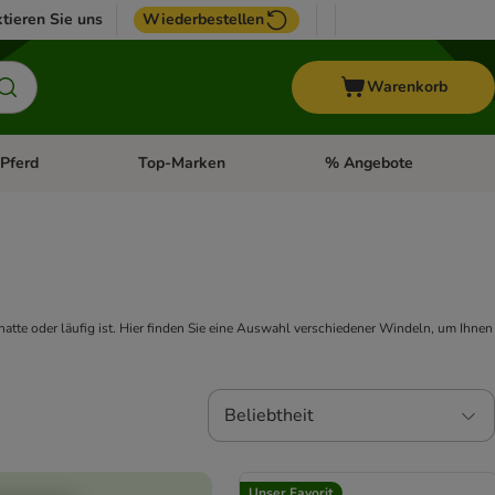
tieren Sie uns
Wiederbestellen
Warenkorb
Pferd
Top-Marken
% Angebote
: Fisch
tegorie-Menü öffnen: Vogel
Kategorie-Menü öffnen: Pferd
Kategorie-Menü öffnen: T
tte oder läufig ist.
Hier finden Sie eine Auswahl verschiedener Windeln, um Ihnen
Beliebtheit
Unser Favorit