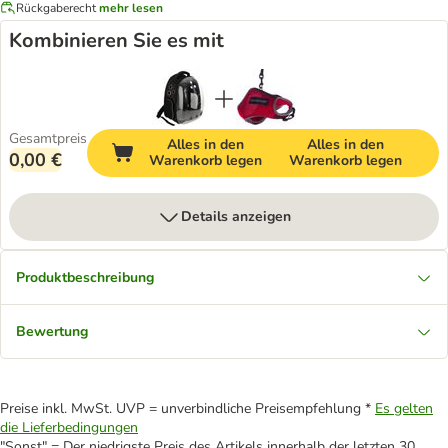
Rückgaberecht
mehr lesen
Kombinieren Sie es mit
Gesamtpreis
Alles in den
Alles in den
0,00 €
Warenkorb legen
Warenkorb legen
Details anzeigen
Produktbeschreibung
Bewertung
Preise inkl. MwSt. UVP = unverbindliche Preisempfehlung *
Es gelten
die Lieferbedingungen
"Sonst" = Der niedrigste Preis des Artikels innerhalb der letzten 30