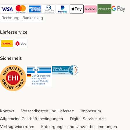
Visa Payment Method
Mastercard Payment Method
American Express Payment Method
Diners Club Payment Method
PayPal Payment Method
Apple Pay Payment Method
Klarna Payment Method
Riverty Payment 
Google P
Rechnung
Bankeinzug
Rechnung Payment Method
Bankeinzug Payment Method
Lieferservice
DHL Shipping Method
DPD Shipping Method
Sicherheit
Security
Security
Security
Kontakt
Versandkosten und Lieferzeit
Impressum
Allgemeine Geschäftsbedingungen
Digital Services Act
Vertrag widerrufen
Entsorgungs- und Umweltbestimmungen