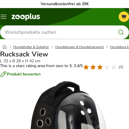
Versandkostenfrei ab 39€
Menü
Produkte
suchen
Hundefutter & Zubehör
Hundeboxen & Hundetransport
Hundebox k
Rucksack View
L 33 x B 28 x H 42 cm
This is a stars rating area from zero to 5: 3.4/5
(
7
)
Produkt bewerten