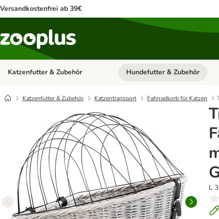
Versandkostenfrei ab 39€
Katzenfutter & Zubehör
Hundefutter & Zubehör
Kategorie-Menü öffnen: Katzenf
Katzenfutter & Zubehör
Katzentransport
Fahrradkorb für Katzen
T
F
m
G
L 3