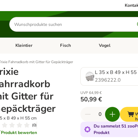
Kontak
Produkte
suchen
Kleintier
Fisch
Vogel
utter & Zubehör
Kategorie-Menü öffnen: Hundefutter & Zubehör
Kategorie-Menü öffnen: Kleintier
Kategorie-Menü öffnen
Ka
Trixie Fahrradkorb mit Gitter für Gepäckträger
rixie
L 35 x B 49 x H 55
2396222.0
ahrradkorb
it Gitter für
UVP 64,99 €
50,99 €
epäckträger
W
5 x B 49 x H 55 cm
h
(
0
)
Du sammelst 51 zooPu
Produkt bewerten
Produkt