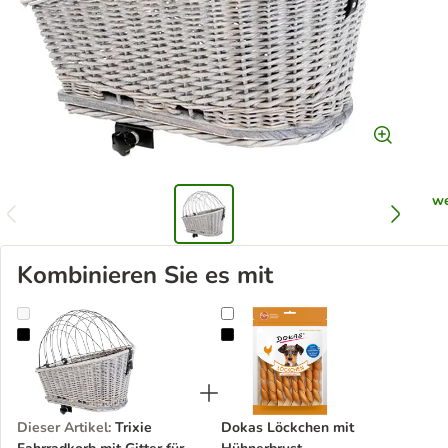
we
Kombinieren Sie es mit
Trixie Fahrradkorb mit Gitter für Gepäckträger
Dokas Löckchen mit Hühnerbrust
Dieser Artikel
:
Trixie
Dokas Löckchen mit