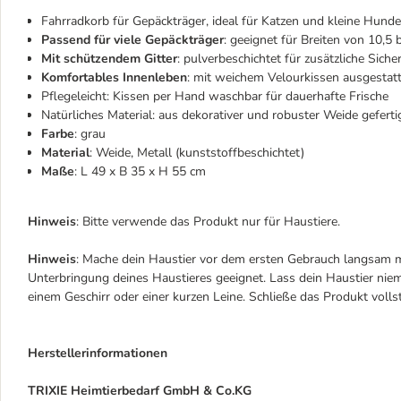
Fahrradkorb für Gepäckträger, ideal für Katzen und kleine Hunde
Passend für viele Gepäckträger
: geeignet für Breiten von 10,5 
Mit schützendem Gitter
: pulverbeschichtet für zusätzliche Siche
Komfortables Innenleben
: mit weichem Velourkissen ausgestat
Pflegeleicht: Kissen per Hand waschbar für dauerhafte Frische
Natürliches Material: aus dekorativer und robuster Weide geferti
Farbe
: grau
Material
: Weide, Metall (kunststoffbeschichtet)
Maße
: L 49 x B 35 x H 55 cm
Hinweis
: Bitte verwende das Produkt nur für Haustiere.
Hinweis
: Mache dein Haustier vor dem ersten Gebrauch langsam mit
Unterbringung deines Haustieres geeignet. Lass dein Haustier nie
einem Geschirr oder einer kurzen Leine. Schließe das Produkt voll
Herstellerinformationen
TRIXIE Heimtierbedarf GmbH & Co.KG