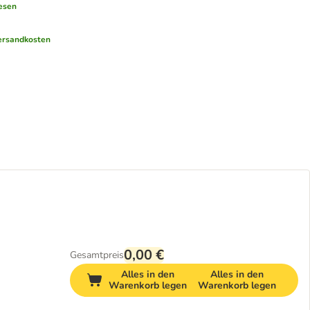
esen
ersandkosten
0,00 €
Gesamtpreis
Alles in den
Alles in den
Warenkorb legen
Warenkorb legen