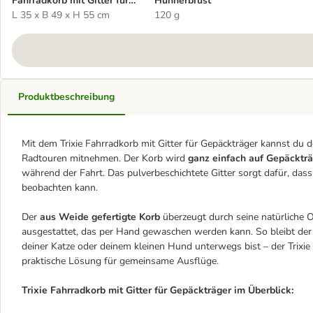
Fahrradkorb mit Gitter für
Hühnerbrust
Gepäckträger
L 35 x B 49 x H 55 cm
120 g
Produktbeschreibung
Mit dem Trixie Fahrradkorb mit Gitter für Gepäckträger kannst du d
Radtouren mitnehmen. Der Korb wird
ganz einfach auf Gepäckträ
während der Fahrt. Das pulverbeschichtete Gitter sorgt dafür, das
beobachten kann.
Der
aus Weide gefertigte Korb
überzeugt durch seine natürliche 
ausgestattet, das per Hand gewaschen werden kann. So bleibt der
deiner Katze oder deinem kleinen Hund unterwegs bist – der Trixie F
praktische Lösung für gemeinsame Ausflüge.
Trixie Fahrradkorb mit Gitter für Gepäckträger im Überblick: