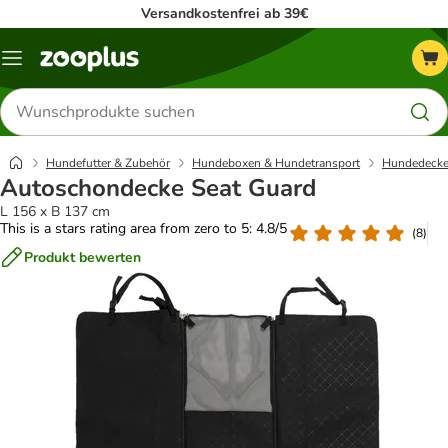
Versandkostenfrei ab 39€
Menü
Produkte
suchen
Hundefutter & Zubehör
Hundeboxen & Hundetransport
Hundedecke
Autoschondecke Seat Guard
L 156 x B 137 cm
This is a stars rating area from zero to 5: 4.8/5
(
8
)
Produkt bewerten