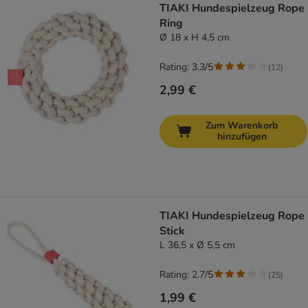
TIAKI Hundespielzeug Rope
Ring
Ø 18 x H 4,5 cm
Rating: 3.3/5
(
12
)
2,99 €
Zum Warenkorb
hinzufügen
TIAKI Hundespielzeug Rope
Stick
L 36,5 x Ø 5,5 cm
Rating: 2.7/5
(
25
)
1,99 €