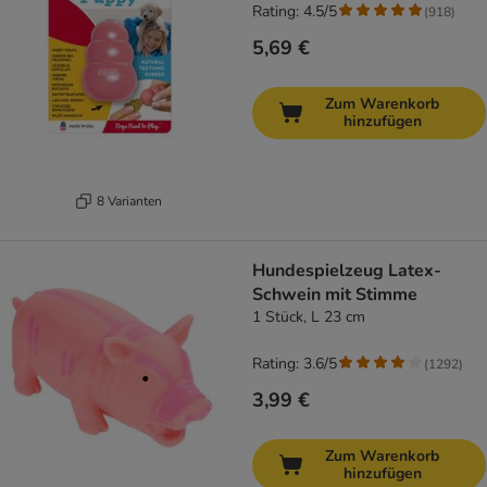
Rating: 4.5/5
(
918
)
5,69 €
Zum Warenkorb
hinzufügen
8 Varianten
Hundespielzeug Latex-
Schwein mit Stimme
1 Stück, L 23 cm
Rating: 3.6/5
(
1292
)
3,99 €
Zum Warenkorb
hinzufügen