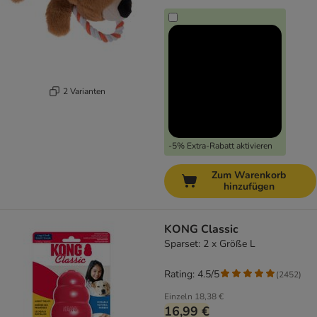
2 Varianten
-5% Extra-Rabatt aktivieren
Zum Warenkorb
hinzufügen
KONG Classic
Sparset: 2 x Größe L
Rating: 4.5/5
(
2452
)
Einzeln
18,38 €
16,99 €