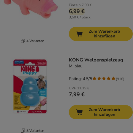
Einzeln
7,98 €
6,99 €
3,50 € / Stück
Zum Warenkorb
hinzufügen
4 Varianten
KONG Welpenspielzeug
M, blau
Rating: 4.5/5
(
918
)
UVP
11,19 €
7,99 €
Zum Warenkorb
hinzufügen
8 Varianten