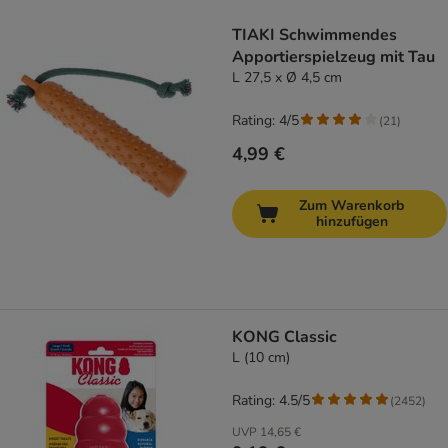
product items have been changed
TIAKI Schwimmendes
Apportierspielzeug mit Tau
L 27,5 x Ø 4,5 cm
Rating: 4/5
(
21
)
4,99 €
Zum Warenkorb
hinzufügen
KONG Classic
L (10 cm)
Rating: 4.5/5
(
2452
)
UVP
14,65 €