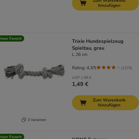
Zum Warenkorb
hinzufügen
nser Favorit
Trixie Hundespielzeug
Spieltau, grau
L 26 cm
Rating: 4.3/5
(
1270
)
UVP
1,99 €
1,49 €
Zum Warenkorb
hinzufügen
3 Varianten
nser Favorit