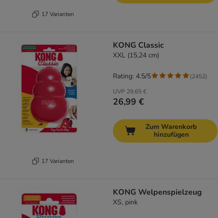
17 Varianten
KONG Classic
XXL (15,24 cm)
Rating: 4.5/5
(
2452
)
UVP
29,65 €
26,99 €
Zum Warenkorb
hinzufügen
17 Varianten
KONG Welpenspielzeug
XS, pink