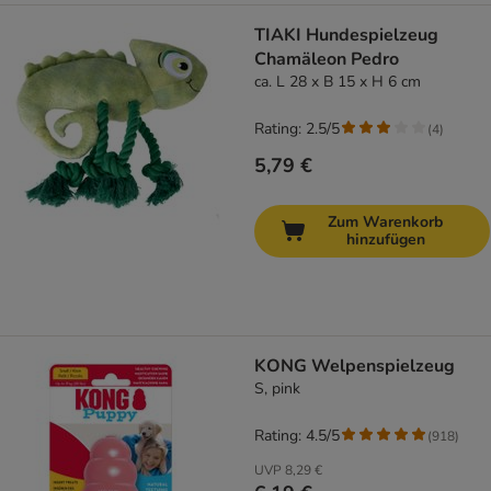
TIAKI Hundespielzeug
Chamäleon Pedro
ca. L 28 x B 15 x H 6 cm
Rating: 2.5/5
(
4
)
5,79 €
Zum Warenkorb
hinzufügen
KONG Welpenspielzeug
S, pink
Rating: 4.5/5
(
918
)
UVP
8,29 €