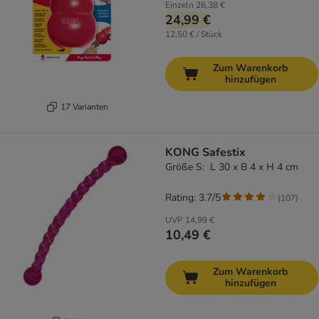
Einzeln
26,38 €
24,99 €
12,50 € / Stück
Zum Warenkorb
hinzufügen
17 Varianten
KONG Safestix
Größe S: L 30 x B 4 x H 4 cm
Rating: 3.7/5
(
107
)
UVP
14,99 €
10,49 €
Zum Warenkorb
hinzufügen