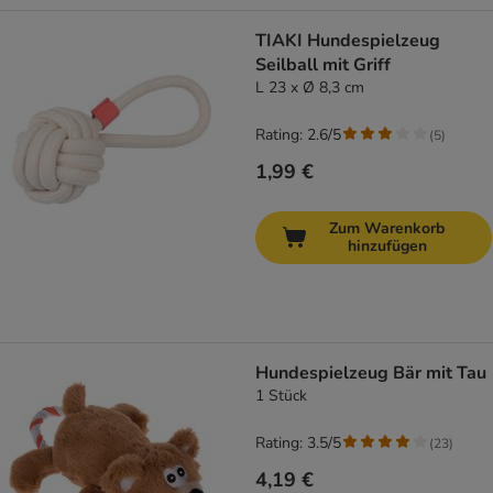
TIAKI Hundespielzeug
Seilball mit Griff
L 23 x Ø 8,3 cm
Rating: 2.6/5
(
5
)
1,99 €
Zum Warenkorb
hinzufügen
Hundespielzeug Bär mit Tau
1 Stück
Rating: 3.5/5
(
23
)
4,19 €