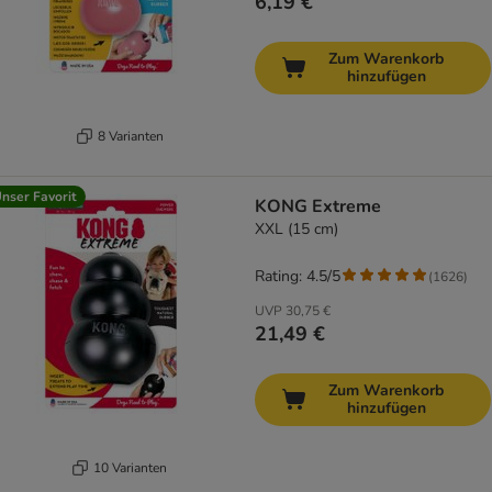
6,19 €
Zum Warenkorb
hinzufügen
8 Varianten
nser Favorit
KONG Extreme
XXL (15 cm)
Rating: 4.5/5
(
1626
)
UVP
30,75 €
21,49 €
Zum Warenkorb
hinzufügen
10 Varianten