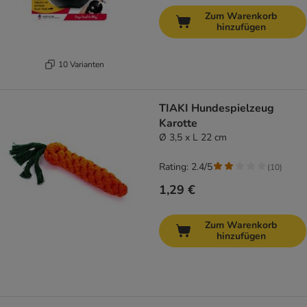
Zum Warenkorb
hinzufügen
10 Varianten
TIAKI Hundespielzeug
Karotte
Ø 3,5 x L 22 cm
Rating: 2.4/5
(
10
)
1,29 €
Zum Warenkorb
hinzufügen