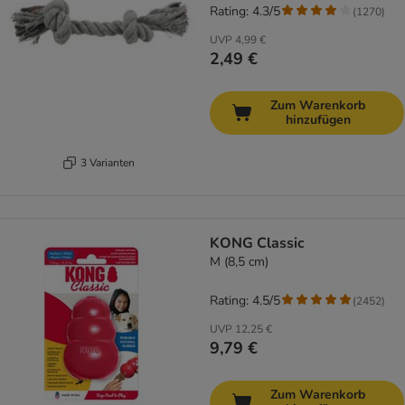
Rating: 4.3/5
(
1270
)
UVP
4,99 €
2,49 €
Zum Warenkorb
hinzufügen
3 Varianten
KONG Classic
M (8,5 cm)
Rating: 4.5/5
(
2452
)
UVP
12,25 €
9,79 €
Zum Warenkorb