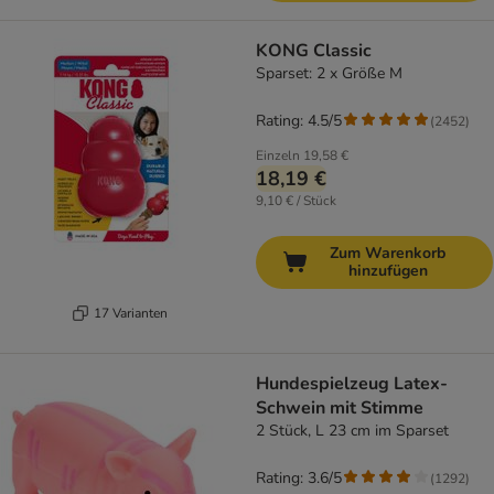
KONG Classic
Sparset: 2 x Größe M
Rating: 4.5/5
(
2452
)
Einzeln
19,58 €
18,19 €
9,10 € / Stück
Zum Warenkorb
hinzufügen
17 Varianten
Hundespielzeug Latex-
Schwein mit Stimme
2 Stück, L 23 cm im Sparset
Rating: 3.6/5
(
1292
)