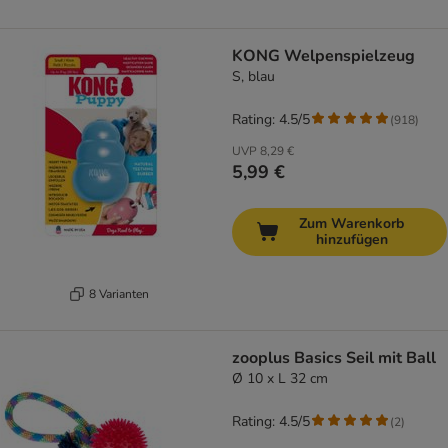
KONG Welpenspielzeug
S, blau
Rating: 4.5/5
(
918
)
UVP
8,29 €
5,99 €
Zum Warenkorb
hinzufügen
8 Varianten
zooplus Basics Seil mit Ball
Ø 10 x L 32 cm
Rating: 4.5/5
(
2
)