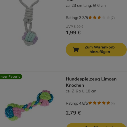
ca. 23 cm lang, Ø 6 cm
Rating: 3.3/5
(
7
)
UVP
3,99 €
1,99 €
Zum Warenkorb
hinzufügen
nser Favorit
Hundespielzeug Limoen
Knochen
ca. Ø 6 x L 18 cm
Rating: 4.8/5
(
4
)
2,79 €