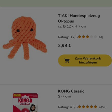
TIAKI Hundespielzeug
Oktopus
ca. Ø 12 x H 7 cm
Rating: 3.2/5
(
14
)
2,99 €
Zum Warenkorb
hinzufügen
KONG Classic
S (7 cm)
Rating: 4.5/5
(
2452
)