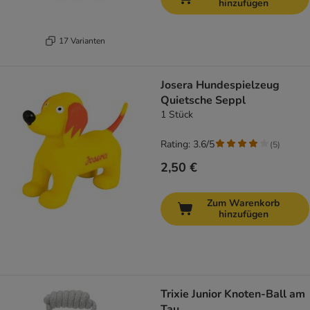
hinzufügen
17 Varianten
Josera Hundespielzeug
Quietsche Seppl
1 Stück
Rating: 3.6/5
(
5
)
2,50 €
Zum Warenkorb
hinzufügen
Trixie Junior Knoten-Ball am
Tau