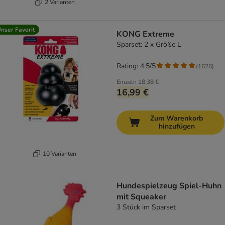
2 Varianten
nser Favorit
KONG Extreme
Sparset: 2 x Größe L
Rating: 4.5/5
(
1626
)
Einzeln
18,38 €
16,99 €
Zum Warenkorb
hinzufügen
10 Varianten
Hundespielzeug Spiel-Huhn
mit Squeaker
3 Stück im Sparset