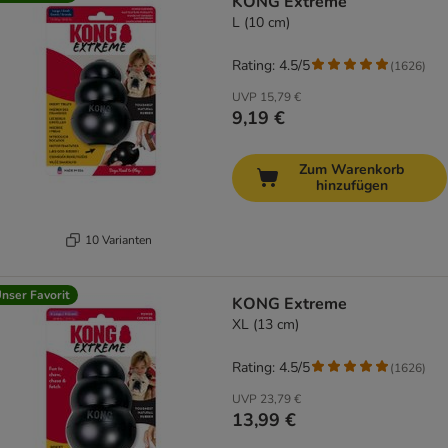
KONG Extreme
L (10 cm)
Rating: 4.5/5
(
1626
)
UVP
15,79 €
9,19 €
Zum Warenkorb
hinzufügen
10 Varianten
nser Favorit
KONG Extreme
XL (13 cm)
Rating: 4.5/5
(
1626
)
UVP
23,79 €
13,99 €