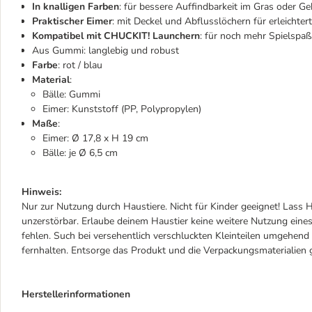
In knalligen Farben
: für bessere Auffindbarkeit im Gras oder G
Praktischer Eimer
: mit Deckel und Abflusslöchern für erleichter
Kompatibel mit CHUCKIT! Launchern
: für noch mehr Spielspaß
Aus Gummi: langlebig und robust
Farbe
: rot / blau
Material
:
Bälle: Gummi
Eimer: Kunststoff (PP, Polypropylen)
Maße
:
Eimer: Ø 17,8 x H 19 cm
Bälle: je Ø 6,5 cm
Hinweis:
Nur zur Nutzung durch Haustiere. Nicht für Kinder geeignet! Lass H
unzerstörbar. Erlaube deinem Haustier keine weitere Nutzung eines
fehlen. Such bei versehentlich verschluckten Kleinteilen umgehen
fernhalten. Entsorge das Produkt und die Verpackungsmaterialie
Herstellerinformationen