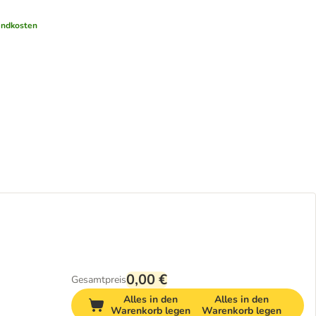
andkosten
0,00 €
Gesamtpreis
Alles in den
Alles in den
Warenkorb legen
Warenkorb legen