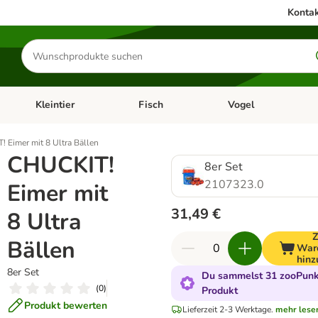
Kontak
Produkte
suchen
Kleintier
Fisch
Vogel
utter & Zubehör
Kategorie-Menü öffnen: Hundefutter & Zubehör
Kategorie-Menü öffnen: Kleintier
Kategorie-Menü öffnen
Ka
 Eimer mit 8 Ultra Bällen
CHUCKIT!
8er Set
2107323.0
Eimer mit
31,49 €
8 Ultra
Bällen
War
hinz
8er Set
Du sammelst 31 zooPunkt
(
0
)
Produkt
Produkt bewerten
Lieferzeit 2-3 Werktage.
mehr lese