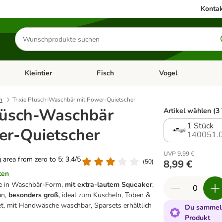
Kontak
Produkte
suchen
Kleintier
Fisch
Vogel
utter & Zubehör
Kategorie-Menü öffnen: Hundefutter & Zubehör
Kategorie-Menü öffnen: Kleintier
Kategorie-Menü öffnen
Ka
h
Trixie Plüsch-Waschbär mit Power-Quietscher
Plüsch-Waschbär
Artikel wählen (3
1 Stück
er-Quietscher
140051.
UVP 9,99 €
g area from zero to 5: 3.4/5
(
50
)
8,99 €
ten
de in Waschbär-Form,
mit extra-lautem Squeaker
,
an,
besonders groß
, ideal zum Kuscheln, Toben &
t, mit Handwäsche waschbar, Sparsets erhältlich
Du sammels
Produkt