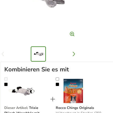
Kombinieren Sie es mit
Trixie Plüsch-Waschbär mit Power-Quietscher
Rocco Chings Originals
Dieser Artikel
:
Trixie
Rocco Chings Originals