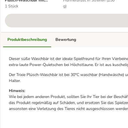
Plüsch-Waschbär mit
Hühnerbrust in Streifen (250
Power-Quietscher
1 Stück
g)
Produktbeschreibung
Bewertung
Dieser süße Waschbär ist der ideale Spielfreund für Ihren Vierbein
extra-laute Power-Quietschen bei Höchstlaune. Er ist aus kuschel
Der Trixie Plüsch-Waschbär ist bei 30°C waschbar (Handwäsche) u
Halter.
Hinweis:
Wie bei jedem anderen Produkt, sollten Sie Ihr Tier bei der Beschä
das Produkt regelmäßig auf Schäden, und ersetzen Sie das Spielzeu
ansonsten eine Verletzung des Tieres nicht ausgeschlossen werde