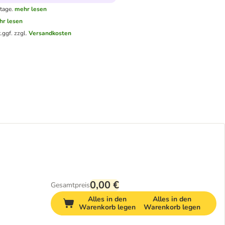
tage.
mehr lesen
hr lesen
.
ggf. zzgl.
Versandkosten
0,00 €
Gesamtpreis
Alles in den
Alles in den
Warenkorb legen
Warenkorb legen