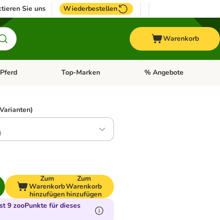
tieren Sie uns
Wiederbestellen
Warenkorb
Pferd
Top-Marken
% Angebote
: Fisch
tegorie-Menü öffnen: Vogel
Kategorie-Menü öffnen: Pferd
Kategorie-Menü öffnen: T
 Varianten)
0
Zum
Zum
Warenkorb
Warenkorb
hinzufügen
hinzufügen
t 9 zooPunkte für dieses