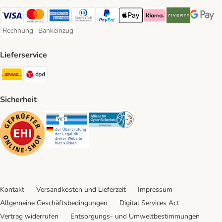
Visa Payment Method
Mastercard Payment Method
American Express Payment Method
Diners Club Payment Method
PayPal Payment Method
Apple Pay Payment Method
Klarna Payment Method
Riverty Payment 
Google P
Rechnung
Bankeinzug
Rechnung Payment Method
Bankeinzug Payment Method
Lieferservice
DHL Shipping Method
DPD Shipping Method
Sicherheit
Security
Security
Security
Kontakt
Versandkosten und Lieferzeit
Impressum
Allgemeine Geschäftsbedingungen
Digital Services Act
Vertrag widerrufen
Entsorgungs- und Umweltbestimmungen