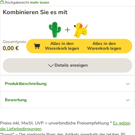
Rückgaberecht
mehr lesen
Kombinieren Sie es mit
Gesamtpreis
Alles in den
Alles in den
0,00 €
Warenkorb legen
Warenkorb legen
Details anzeigen
Produktbeschreibung
Bewertung
Preise inkl. MwSt. UVP = unverbindliche Preisempfehlung *
Es gelten
die Lieferbedingungen
"Sonst" = Der niedrigste Preis des Artikels innerhalb der letzten 30