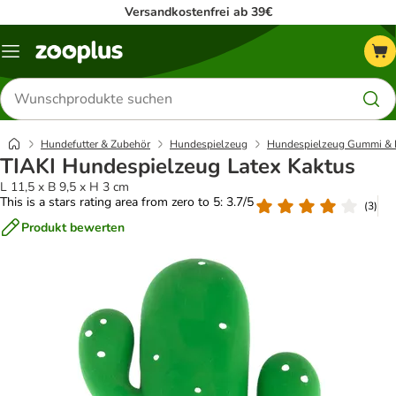
Versandkostenfrei ab 39€
Menü
Produkte
suchen
Hundefutter & Zubehör
Hundespielzeug
Hundespielzeug Gummi & 
TIAKI Hundespielzeug Latex Kaktus
L 11,5 x B 9,5 x H 3 cm
This is a stars rating area from zero to 5: 3.7/5
(
3
)
Produkt bewerten