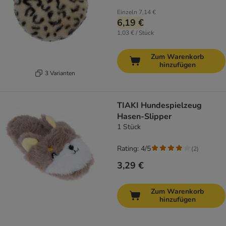
Einzeln
7,14 €
6,19 €
1,03 € / Stück
Zum Warenkorb
hinzufügen
3 Varianten
TIAKI Hundespielzeug
Hasen-Slipper
1 Stück
Rating: 4/5
(
2
)
3,29 €
Zum Warenkorb
hinzufügen