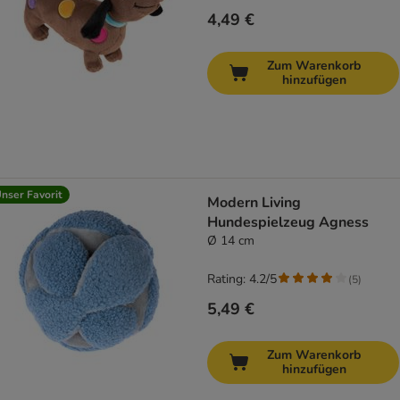
4,49 €
Zum Warenkorb
hinzufügen
nser Favorit
Modern Living
Hundespielzeug Agness
Ø 14 cm
Rating: 4.2/5
(
5
)
5,49 €
Zum Warenkorb
hinzufügen