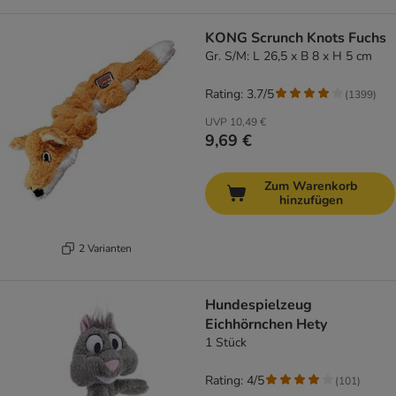
KONG Scrunch Knots Fuchs
Gr. S/M: L 26,5 x B 8 x H 5 cm
Rating: 3.7/5
(
1399
)
UVP
10,49 €
9,69 €
Zum Warenkorb
hinzufügen
2 Varianten
Hundespielzeug
Eichhörnchen Hety
1 Stück
Rating: 4/5
(
101
)