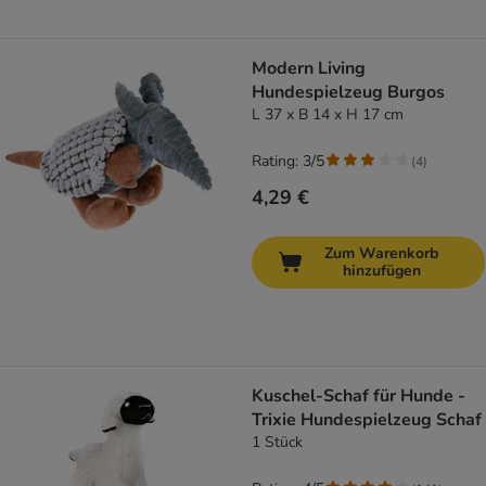
Modern Living
Hundespielzeug Burgos
L 37 x B 14 x H 17 cm
Rating: 3/5
(
4
)
4,29 €
Zum Warenkorb
hinzufügen
Kuschel-Schaf für Hunde -
Trixie Hundespielzeug Schaf
1 Stück