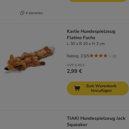
4 Varianten
Karlie Hundespielzeug
Flatino Fuchs
L 30 x B 10 x H 3 cm
Rating: 3.5/5
(
2
)
UVP
6,49 €
2,99 €
Zum Warenkorb
hinzufügen
TIAKI Hundespielzeug Jack
Squeaker