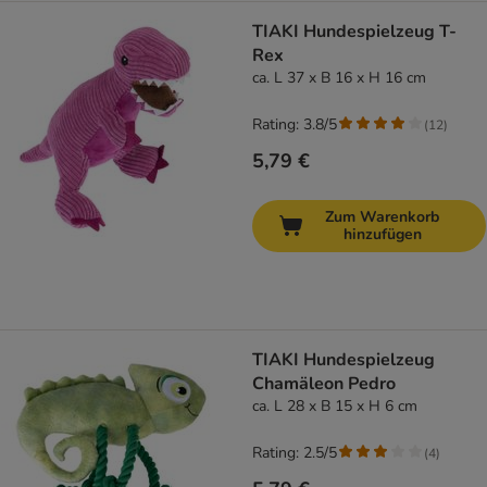
TIAKI Hundespielzeug T-
Rex
ca. L 37 x B 16 x H 16 cm
Rating: 3.8/5
(
12
)
5,79 €
Zum Warenkorb
hinzufügen
TIAKI Hundespielzeug
Chamäleon Pedro
ca. L 28 x B 15 x H 6 cm
Rating: 2.5/5
(
4
)