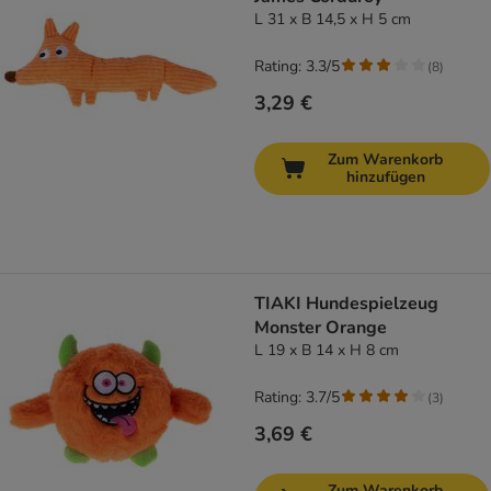
L 31 x B 14,5 x H 5 cm
Rating: 3.3/5
(
8
)
3,29 €
Zum Warenkorb
hinzufügen
TIAKI Hundespielzeug
Monster Orange
L 19 x B 14 x H 8 cm
Rating: 3.7/5
(
3
)
3,69 €
Zum Warenkorb