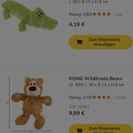
L 32 x B 17 x H 9 cm
Rating: 3.8/5
(
12
)
4,19 €
Zum Warenkorb
hinzufügen
KONG WildKnots Bears
Gr. S/M: L 18 x B 14 x H 8 cm
Rating: 3.7/5
(
2241
)
UVP
10,85 €
9,99 €
Zum Warenkorb