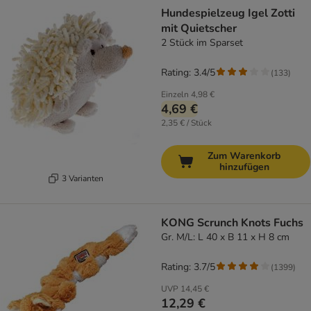
Hundespielzeug Igel Zotti
mit Quietscher
2 Stück im Sparset
Rating: 3.4/5
(
133
)
Einzeln
4,98 €
4,69 €
2,35 € / Stück
Zum Warenkorb
hinzufügen
3 Varianten
KONG Scrunch Knots Fuchs
Gr. M/L: L 40 x B 11 x H 8 cm
Rating: 3.7/5
(
1399
)
UVP
14,45 €
12,29 €