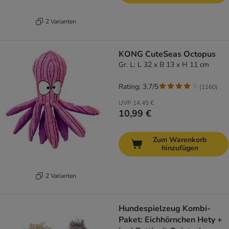
2 Varianten
KONG CuteSeas Octopus
Gr. L: L 32 x B 13 x H 11 cm
Rating: 3.7/5
(
1160
)
UVP
14,45 €
10,99 €
Zum Warenkorb
hinzufügen
2 Varianten
Hundespielzeug Kombi-
Paket: Eichhörnchen Hety +