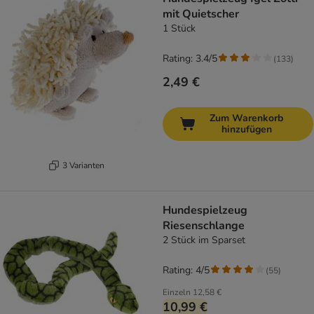
mit Quietscher
1 Stück
Rating: 3.4/5
(
133
)
2,49 €
Zum Warenkorb
hinzufügen
3 Varianten
Hundespielzeug
Riesenschlange
2 Stück im Sparset
Rating: 4/5
(
55
)
Einzeln
12,58 €
10,99 €