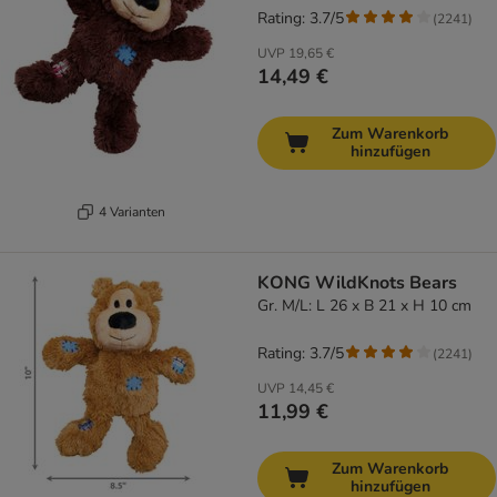
Rating: 3.7/5
(
2241
)
UVP
19,65 €
14,49 €
Zum Warenkorb
hinzufügen
4 Varianten
KONG WildKnots Bears
Gr. M/L: L 26 x B 21 x H 10 cm
Rating: 3.7/5
(
2241
)
UVP
14,45 €
11,99 €
Zum Warenkorb
hinzufügen