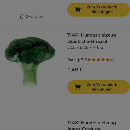
Zum Warenkorb
hinzufügen
3 Varianten
TIAKI Hundespielzeug
Quietsche-Broccoli
L 15 x B 16 x H 6 cm
Rating: 5/5
(
5
)
1,49 €
Zum Warenkorb
hinzufügen
TIAKI Hundespielzeug
James Corduroy