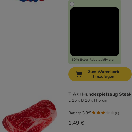
-50% Extra-Rabatt aktivieren
Zum Warenkorb
hinzufügen
TIAKI Hundespielzeug Steak
L 16 x B 10 x H 6 cm
Rating: 3.3/5
(
6
)
1,49 €