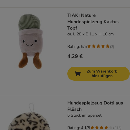
TIAKI Nature
Hundespielzeug Kaktus-
Topf
ca. L 28 x B 11 x H 10 cm
Rating: 5/5
(
2
)
4,29 €
Zum Warenkorb
hinzufügen
Hundespielzeug Dotti aus
Plüsch
6 Stück im Sparset
Rating: 4.1/5
(
375
)