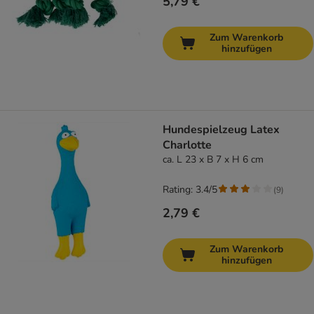
5,79 €
Zum Warenkorb
hinzufügen
Hundespielzeug Latex
Charlotte
ca. L 23 x B 7 x H 6 cm
Rating: 3.4/5
(
9
)
2,79 €
Zum Warenkorb
hinzufügen