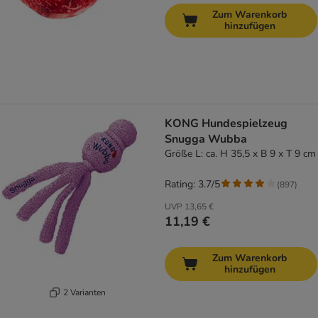
Zum Warenkorb
hinzufügen
KONG Hundespielzeug
Snugga Wubba
Größe L: ca. H 35,5 x B 9 x T 9 cm
Rating: 3.7/5
(
897
)
UVP
13,65 €
11,19 €
Zum Warenkorb
hinzufügen
2 Varianten