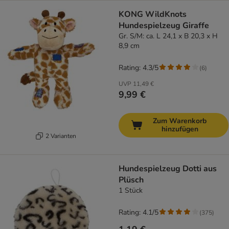
KONG WildKnots
Hundespielzeug Giraffe
Gr. S/M: ca. L 24,1 x B 20,3 x H
8,9 cm
Rating: 4.3/5
(
6
)
UVP
11,49 €
9,99 €
Zum Warenkorb
hinzufügen
2 Varianten
Hundespielzeug Dotti aus
Plüsch
1 Stück
Rating: 4.1/5
(
375
)