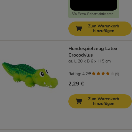
-5% Extra-Rabatt aktivieren
Zum Warenkorb
hinzufügen
Hundespielzeug Latex
Crocodylus
ca. L 20 x B 6 x H 5 cm
Rating: 4.2/5
(
9
)
2,29 €
Zum Warenkorb
hinzufügen