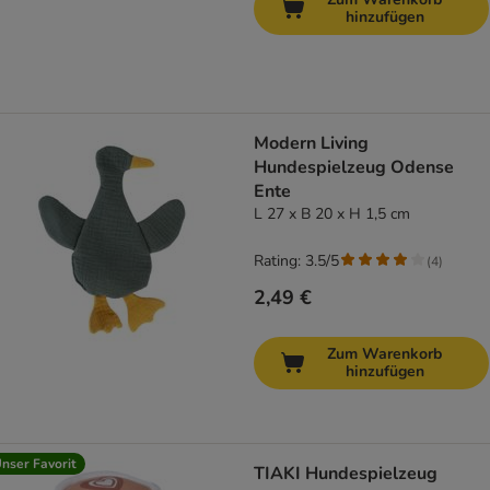
hinzufügen
Modern Living
Hundespielzeug Odense
Ente
L 27 x B 20 x H 1,5 cm
Rating: 3.5/5
(
4
)
2,49 €
Zum Warenkorb
hinzufügen
nser Favorit
TIAKI Hundespielzeug