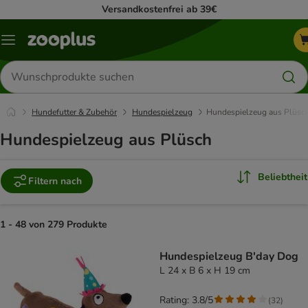
Versandkostenfrei ab 39€
Menü
Produkte
suchen
Hundefutter & Zubehör
Hundespielzeug
Hundespielzeug aus Plüsc
Hundespielzeug aus Plüsch
Beliebtheit
Filtern nach
1 - 48 von 279 Produkte
product items have been changed
Hundespielzeug B'day Dog
L 24 x B 6 x H 19 cm
Rating: 3.8/5
(
32
)