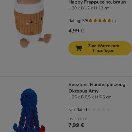
Happy Frappuccino, braun
L 20 x B 12 x H 12 cm
Rating: 5/5
(
1
)
4,99 €
Zum Warenkorb
hinzufügen
Beeztees Hundespielzeug
Oktopus Amy
L 25 x B 8,5 x H 7,5 cm
Not Rated
UVP
8,49 €
7,99 €