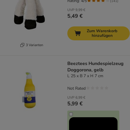
Rating: 4/5
(
141
)
UVP
9,99 €
5,49 €
Zum Warenkorb
hinzufügen
3 Varianten
Beeztees Hundespielzeug
Doggorona, gelb
L 25 x B 7 x H 7 cm
Not Rated
UVP
6,99 €
5,99 €