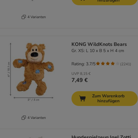
hinzufügen
4 Varianten
KONG WildKnots Bears
Gr. XS: L 10 x B 5 x H 4 cm
Rating: 3.7/5
(
2241
)
UVP
8,15 €
7,49 €
Zum Warenkorb
hinzufügen
4 Varianten
Hundespielzeug Igel Zotti