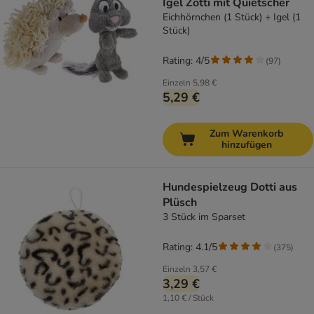
Igel Zotti mit Quietscher
Eichhörnchen (1 Stück) + Igel (1
Stück)
Rating: 4/5
(
97
)
Einzeln
5,98 €
5,29 €
Zum Warenkorb
hinzufügen
Hundespielzeug Dotti aus
Plüsch
3 Stück im Sparset
Rating: 4.1/5
(
375
)
Einzeln
3,57 €
3,29 €
1,10 € / Stück