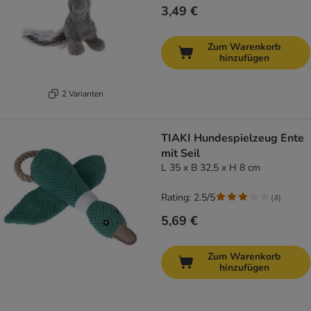
3,49 €
Zum Warenkorb
hinzufügen
2 Varianten
TIAKI Hundespielzeug Ente
mit Seil
L 35 x B 32,5 x H 8 cm
Rating: 2.5/5
(
4
)
5,69 €
Zum Warenkorb
hinzufügen