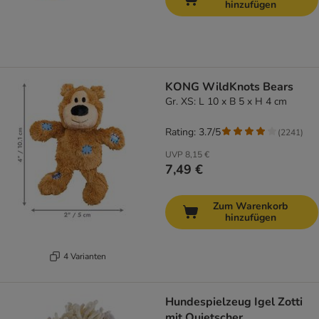
hinzufügen
KONG WildKnots Bears
Gr. XS: L 10 x B 5 x H 4 cm
Rating: 3.7/5
(
2241
)
UVP
8,15 €
7,49 €
Zum Warenkorb
hinzufügen
4 Varianten
Hundespielzeug Igel Zotti
mit Quietscher