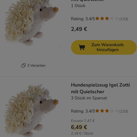
1 Stück
Rating: 3.4/5
(
133
)
2,49 €
Zum Warenkorb
hinzufügen
3 Varianten
Hundespielzeug Igel Zotti
mit Quietscher
3 Stück im Sparset
Rating: 3.4/5
(
133
)
Einzeln
7,47 €
6,49 €
2,16 € / Stück