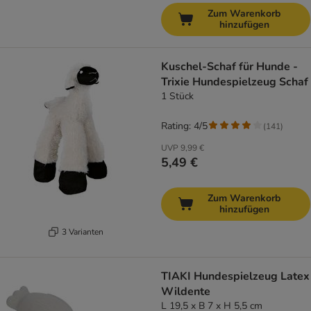
Zum Warenkorb
hinzufügen
Kuschel-Schaf für Hunde -
Trixie Hundespielzeug Schaf
1 Stück
Rating: 4/5
(
141
)
UVP
9,99 €
5,49 €
Zum Warenkorb
hinzufügen
3 Varianten
TIAKI Hundespielzeug Latex
Wildente
L 19,5 x B 7 x H 5,5 cm