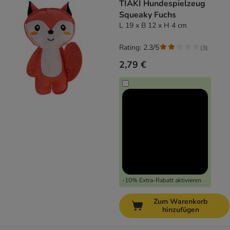
TIAKI Hundespielzeug
Squeaky Fuchs
L 19 x B 12 x H 4 cm
Rating: 2.3/5
(
3
)
2,79 €
-10% Extra-Rabatt aktivieren
Zum Warenkorb
hinzufügen