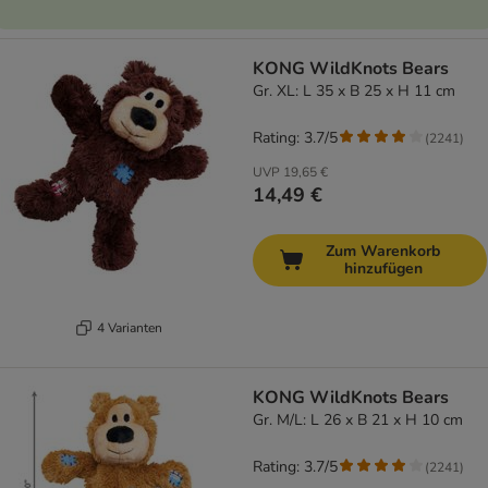
KONG WildKnots Bears
Gr. XL: L 35 x B 25 x H 11 cm
Rating: 3.7/5
(
2241
)
UVP
19,65 €
14,49 €
Zum Warenkorb
hinzufügen
4 Varianten
KONG WildKnots Bears
Gr. M/L: L 26 x B 21 x H 10 cm
Rating: 3.7/5
(
2241
)