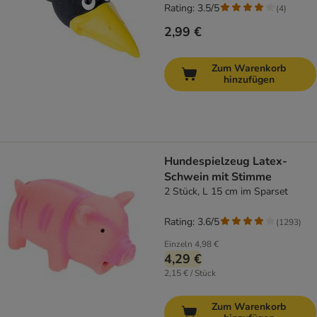
Rating: 3.5/5
(
4
)
2,99 €
Zum Warenkorb
hinzufügen
Hundespielzeug Latex-
Schwein mit Stimme
2 Stück, L 15 cm im Sparset
Rating: 3.6/5
(
1293
)
Einzeln
4,98 €
4,29 €
2,15 € / Stück
Zum Warenkorb