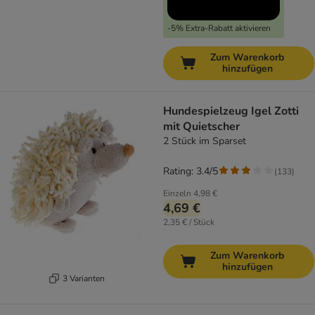
-5% Extra-Rabatt aktivieren
Zum Warenkorb
hinzufügen
Hundespielzeug Igel Zotti
mit Quietscher
2 Stück im Sparset
Rating: 3.4/5
(
133
)
Einzeln
4,98 €
4,69 €
2,35 € / Stück
Zum Warenkorb
hinzufügen
3 Varianten