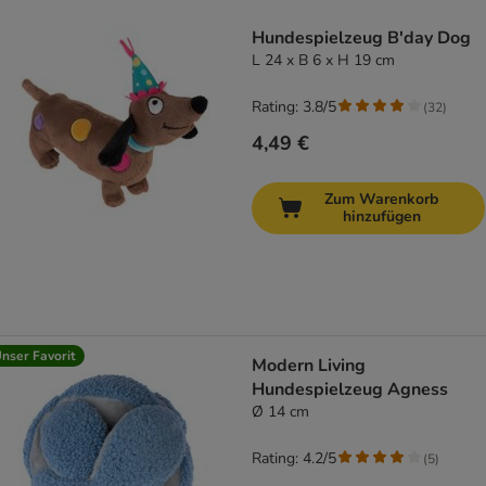
product items have been changed
Hundespielzeug B'day Dog
L 24 x B 6 x H 19 cm
Rating: 3.8/5
(
32
)
4,49 €
Zum Warenkorb
hinzufügen
nser Favorit
Modern Living
Hundespielzeug Agness
Ø 14 cm
Rating: 4.2/5
(
5
)