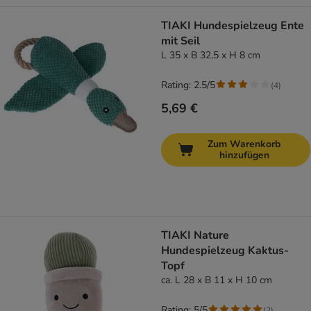
TIAKI Hundespielzeug Ente
mit Seil
L 35 x B 32,5 x H 8 cm
Rating: 2.5/5
(
4
)
5,69 €
Zum Warenkorb
hinzufügen
TIAKI Nature
Hundespielzeug Kaktus-
Topf
ca. L 28 x B 11 x H 10 cm
Rating: 5/5
(
2
)