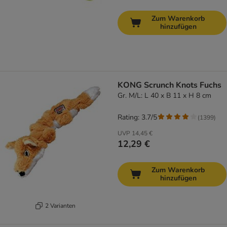
Zum Warenkorb
hinzufügen
KONG Scrunch Knots Fuchs
Gr. M/L: L 40 x B 11 x H 8 cm
Rating: 3.7/5
(
1399
)
UVP
14,45 €
12,29 €
Zum Warenkorb
hinzufügen
2 Varianten