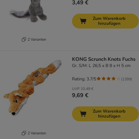
3,49 €
Zum Warenkorb
hinzufügen
2 Varianten
KONG Scrunch Knots Fuchs
Gr. S/M: L 26,5 x B 8 x H 5 cm
Rating: 3.7/5
(
1399
)
UVP
10,49 €
9,69 €
Zum Warenkorb
hinzufügen
2 Varianten