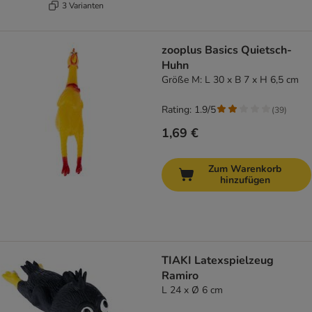
3 Varianten
zooplus Basics Quietsch-
Huhn
Größe M: L 30 x B 7 x H 6,5 cm
Rating: 1.9/5
(
39
)
1,69 €
Zum Warenkorb
hinzufügen
TIAKI Latexspielzeug
Ramiro
L 24 x Ø 6 cm