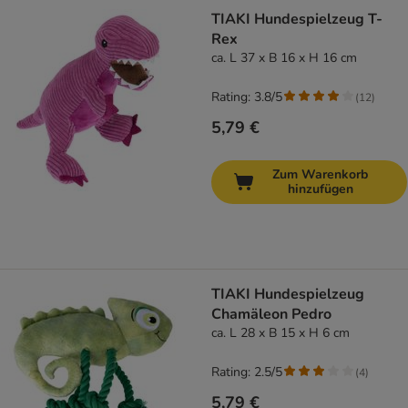
TIAKI Hundespielzeug T-
Rex
ca. L 37 x B 16 x H 16 cm
Rating: 3.8/5
(
12
)
5,79 €
Zum Warenkorb
hinzufügen
TIAKI Hundespielzeug
Chamäleon Pedro
ca. L 28 x B 15 x H 6 cm
Rating: 2.5/5
(
4
)
5,79 €