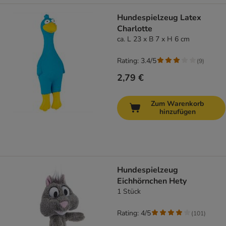
Hundespielzeug Latex
Charlotte
ca. L 23 x B 7 x H 6 cm
Rating: 3.4/5
(
9
)
2,79 €
Zum Warenkorb
hinzufügen
Hundespielzeug
Eichhörnchen Hety
1 Stück
Rating: 4/5
(
101
)