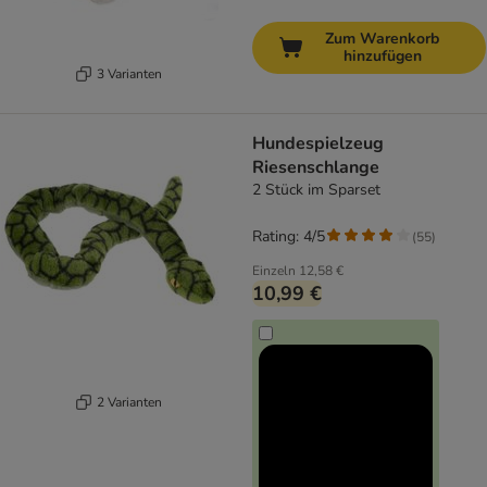
Zum Warenkorb
hinzufügen
3 Varianten
Hundespielzeug
Riesenschlange
2 Stück im Sparset
Rating: 4/5
(
55
)
Einzeln
12,58 €
10,99 €
2 Varianten