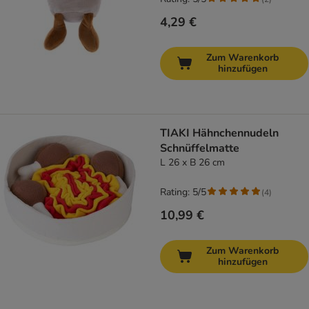
4,29 €
Zum Warenkorb
hinzufügen
TIAKI Hähnchennudeln
Schnüffelmatte
L 26 x B 26 cm
Rating: 5/5
(
4
)
10,99 €
Zum Warenkorb
hinzufügen