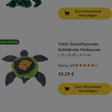
Zum Warenkorb
hinzufügen
nser Favorit
TIAKI Schnüffelmatte
Schildkröte Melbourne
L 61 x B 50 x H 6 cm
Rating: 5/5
(
1
)
16,29 €
Zum Warenkorb
hinzufügen