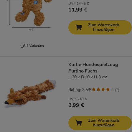
UVP
14,45 €
11,99 €
Zum Warenkorb
hinzufügen
4 Varianten
Karlie Hundespielzeug
Flatino Fuchs
L 30 x B 10 x H 3 cm
Rating: 3.5/5
(
2
)
UVP
6,49 €
2,99 €
Zum Warenkorb
hinzufügen