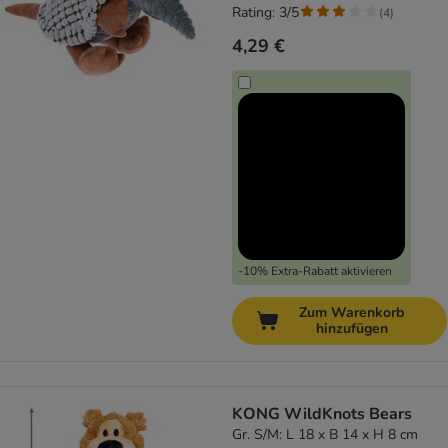
Rating: 3/5
(
4
)
4,29 €
-10% Extra-Rabatt aktivieren
Zum Warenkorb
hinzufügen
KONG WildKnots Bears
Gr. S/M: L 18 x B 14 x H 8 cm