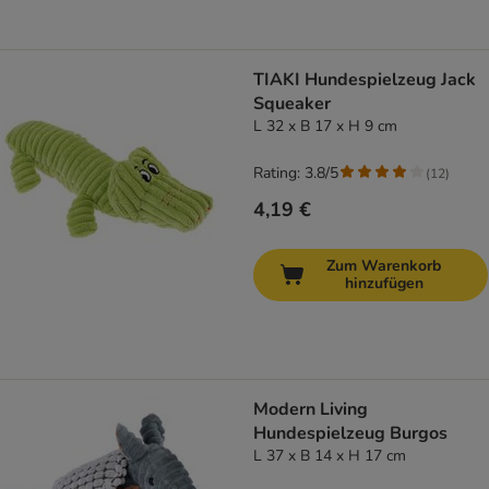
TIAKI Hundespielzeug Jack
Squeaker
L 32 x B 17 x H 9 cm
Rating: 3.8/5
(
12
)
4,19 €
Zum Warenkorb
hinzufügen
Modern Living
Hundespielzeug Burgos
L 37 x B 14 x H 17 cm