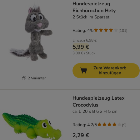
Hundespielzeug
Eichhörnchen Hety
2 Stück im Sparset
Rating: 4/5
(
101
)
Einzeln
6,98 €
5,99 €
3,00 € / Stück
Zum Warenkorb
hinzufügen
2 Varianten
Hundespielzeug Latex
Crocodylus
ca. L 20 x B 6 x H 5 cm
Rating: 4.2/5
(
9
)
2,29 €