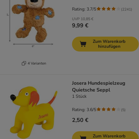
Rating: 3.7/5
(
2241
)
UVP
10,85 €
9,99 €
Zum Warenkorb
hinzufügen
4 Varianten
Josera Hundespielzeug
Quietsche Seppl
1 Stück
Rating: 3.6/5
(
5
)
2,50 €
Zum Warenkorb