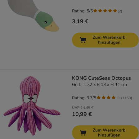
Rating: 5/5
(
2
)
3,19 €
Zum Warenkorb
hinzufügen
KONG CuteSeas Octopus
Gr. L: L 32 x B 13 x H 11 cm
Rating: 3.7/5
(
1160
)
UVP
14,45 €
10,99 €
Zum Warenkorb
hinzufügen