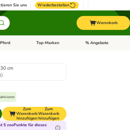
tieren Sie uns
Wiederbestellen
Warenkorb
Pferd
Top-Marken
% Angebote
: Fisch
tegorie-Menü öffnen: Vogel
Kategorie-Menü öffnen: Pferd
Kategorie-Menü öffnen: T
130 cm
.0
aktivieren
Zum
Zum
Warenkorb
Warenkorb
hinzufügen
hinzufügen
 5 zooPunkte für dieses