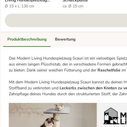
Living Hundespielzeug
Schleckplatte
Scauri
Ø 15 x L 130 cm
ca. Ø 15 cm
Produktbeschreibung
Bewertung
Das Modern Living Hundespielzeug Scauri ist ein vielseitiges Spi
aus einem langen Plüschstab, der in verschiedene Formen gebra
zu bieten. Dank seiner weichen Fütterung und der
Raschelfolie
im 
Mit dem Modern Living Hundespielzeug Scauri kannst du deinen Hun
Stoffband zu verknoten und
Leckerlis zwischen den Knoten zu v
Zahnpflege deines Hundes durch den strukturierten Stoff, der Zah