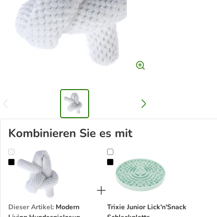
Kombinieren Sie es mit
Modern Living Hundespielzeug Scauri
Trixie Junior Lick'n'Snack Schleckp
Dieser Artikel
:
Modern
Trixie Junior Lick'n'Snack