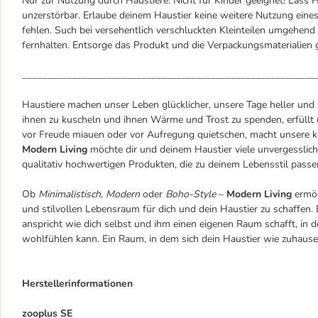
Nur zur Nutzung durch Haustiere. Nicht für Kinder geeignet! Lass H
unzerstörbar. Erlaube deinem Haustier keine weitere Nutzung eines
fehlen. Such bei versehentlich verschluckten Kleinteilen umgehen
fernhalten. Entsorge das Produkt und die Verpackungsmaterialie
___________________________________________________________
Haustiere machen unser Leben glücklicher, unsere Tage heller und
ihnen zu kuscheln und ihnen Wärme und Trost zu spenden, erfüllt u
vor Freude miauen oder vor Aufregung quietschen, macht unsere k
Modern Living
möchte dir und deinem Haustier viele unvergessli
qualitativ hochwertigen Produkten, die zu deinem Lebensstil passe
Ob
Minimalistisch
,
Modern
oder
Boho-Style
–
Modern Living
ermög
und stilvollen Lebensraum für dich und dein Haustier zu schaffen. 
anspricht wie dich selbst und ihm einen eigenen Raum schafft, in d
wohlfühlen kann. Ein Raum, in dem sich dein Haustier wie zuhause
Herstellerinformationen
zooplus SE