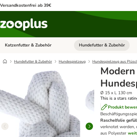
Versandkostenfrei ab 39€
Katzenfutter & Zubehör
Hundefutter & Zubehör
Kategorie-Menü öffnen: Katzenf
Hundefutter & Zubehör
Hundespielzeug
Hundespielzeug aus Plüsc
Modern 
Hundesp
Ø 15 x L 130 cm
This is a stars rati
Produkt bewe
Beschäftigungsspie
Raschelfolie gefül
verknotet werden,
aus Polyester
weit