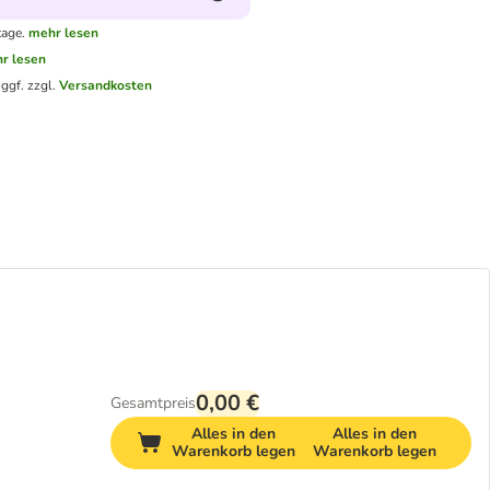
tage.
mehr lesen
r lesen
.
ggf. zzgl.
Versandkosten
0,00 €
Gesamtpreis
Alles in den
Alles in den
Warenkorb legen
Warenkorb legen