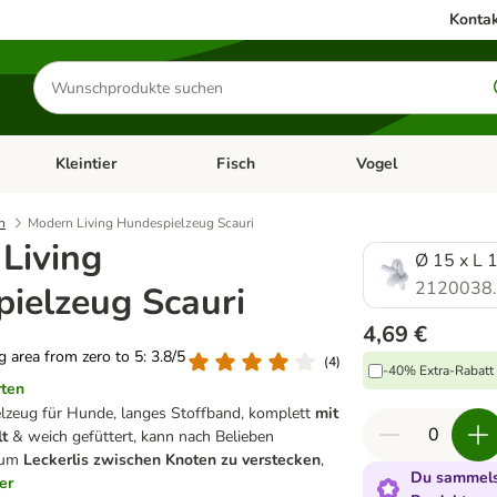
Kontak
Produkte
suchen
Kleintier
Fisch
Vogel
utter & Zubehör
Kategorie-Menü öffnen: Hundefutter & Zubehör
Kategorie-Menü öffnen: Kleintier
Kategorie-Menü öffnen
Ka
h
Modern Living Hundespielzeug Scauri
Living
Ø 15 x L 
2120038
ielzeug Scauri
4,69 €
ng area from zero to 5: 3.8/5
(
4
)
-40% Extra-Rabatt 
rten
lzeug für Hunde, langes Stoffband, komplett
mit
lt
& weich gefüttert, kann nach Belieben
 um
Leckerlis zwischen Knoten zu verstecken
,
Du sammelst
er