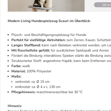
Modern Living Hundespielzeug Scauri im Überblick:
Plüsch- und Beschäftigungsspielzeug für Hunde
Perfekt für vielfältige Aktivitäten:
zum Zerren, Kauen, Schüttel
Langes Stoffband:
kann nach Belieben verknotet werden, um Lec
Mit Raschelfolie gefüllt:
für zusätzlichen Spielspaß und Anreiz
Fördert die Bindung: interaktives Spielen stärkt die Bindung zw
Strukturierter Stoff: angenehme Haptik, kann beim Entfernen v
Farbe:
weiß
Material:
100% Polyester
Maße:
verknotet:
ca. Ø 15 cm
entknotet: ca. Ø 4 x L 130 cm
Pflegehinweis:
maschinenwaschbar bei 30 °C
Hinweis: