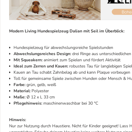
Modern Living Hundespielzeug Dalian mit Seil im Überblick:
Hundespielzeug für abwechslungsreiche Spielstunden
Abwechslungsreiches Design:
drei Ringe aus unterschiedliche
Mit Squeakern:
animiert zum Spielen und fördert Aktivität
Ideal zum Zerren und Kauen:
robustes Tau für langlebigen Spie
Kauen an Tau schabt Zahnbelag ab und kann Plaque vorbeugen
Toll für gemeinsame Spiele zwischen Hunden oder Mensch & H
Farbe:
grün, gelb, weiß
Material:
Polyester
Maße:
Ø 12 x L 33 cm
Pflegehinweis:
maschinenwaschbar bei 30 °C
Hinweis:
Nur zur Nutzung durch Haustiere. Nicht für Kinder geeignet! Lass H