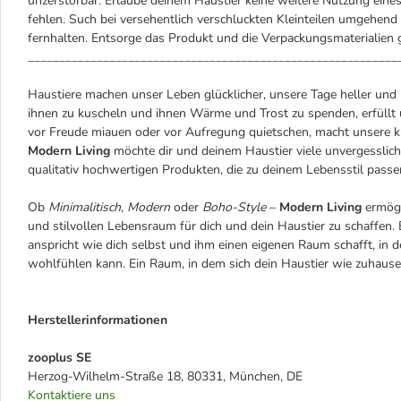
unzerstörbar. Erlaube deinem Haustier keine weitere Nutzung eines
fehlen. Such bei versehentlich verschluckten Kleinteilen umgehen
fernhalten. Entsorge das Produkt und die Verpackungsmaterialie
___________________________________________________________
Haustiere machen unser Leben glücklicher, unsere Tage heller und
ihnen zu kuscheln und ihnen Wärme und Trost zu spenden, erfüllt u
vor Freude miauen oder vor Aufregung quietschen, macht unsere k
Modern Living
möchte dir und deinem Haustier viele unvergessli
qualitativ hochwertigen Produkten, die zu deinem Lebensstil passe
Ob
Minimalitisch
,
Modern
oder
Boho-Style
–
Modern Living
ermögl
und stilvollen Lebensraum für dich und dein Haustier zu schaffen. 
anspricht wie dich selbst und ihm einen eigenen Raum schafft, in d
wohlfühlen kann. Ein Raum, in dem sich dein Haustier wie zuhause
Herstellerinformationen
zooplus SE
Herzog-Wilhelm-Straße 18, 80331, München, DE
Kontaktiere uns