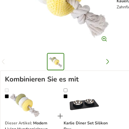
Kauen,
Zahnfl
Kombinieren Sie es mit
Modern Living Hundespielzeug Dalian mit Seil
Karlie Diner Set Silikon Dex
Dieser Artikel
:
Modern
Karlie Diner Set Silikon