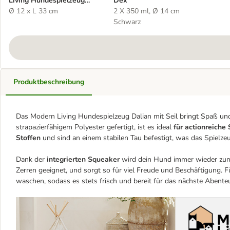
Living Hundespielzeug
Dex
Dalian mit Seil
Ø 12 x L 33 cm
2 X 350 ml, Ø 14 cm
Schwarz
Produktbeschreibung
Das Modern Living Hundespielzeug Dalian mit Seil bringt Spaß un
strapazierfähigem Polyester gefertigt, ist es ideal
für actionreiche
Stoffen
und sind an einem stabilen Tau befestigt, was das Spielze
Dank der
integrierten Squeaker
wird dein Hund immer wieder zum 
Zerren geeignet, und sorgt so für viel Freude und Beschäftigung. F
waschen, sodass es stets frisch und bereit für das nächste Abenteu