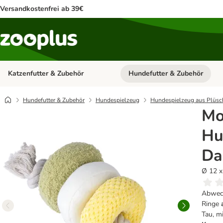
Versandkostenfrei ab 39€
Katzenfutter & Zubehör
Hundefutter & Zubehör
Kategorie-Menü öffnen: Katzenf
Hundefutter & Zubehör
Hundespielzeug
Hundespielzeug aus Plüsc
Mo
Hu
Da
Ø 12 x
Abwech
Ringe
Tau, m