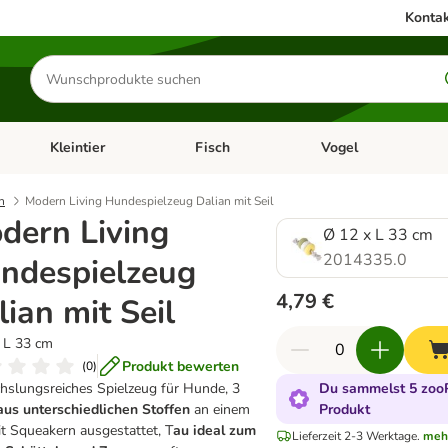
Kontak
Produkte
suchen
Kleintier
Fisch
Vogel
utter & Zubehör
Kategorie-Menü öffnen: Hundefutter & Zubehör
Kategorie-Menü öffnen: Kleintier
Kategorie-Menü öffnen
Ka
h
Modern Living Hundespielzeug Dalian mit Seil
dern Living
Ø 12 x L 33 cm
2014335.0
ndespielzeug
4,79 €
lian mit Seil
 L 33 cm
Produkt bewerten
(
0
)
slungsreiches Spielzeug für Hunde, 3
Du sammelst 5 zooP
aus unterschiedlichen Stoffen
an einem
Produkt
it Squeakern ausgestattet, T
au ideal zum
Lieferzeit 2-3 Werktage.
meh