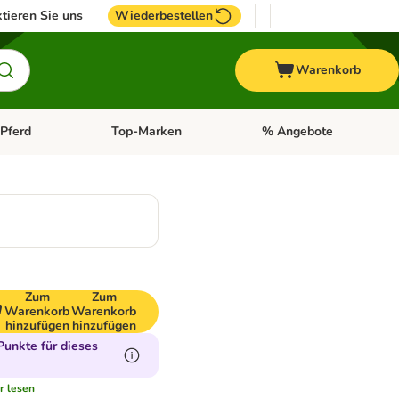
tieren Sie uns
Wiederbestellen
Warenkorb
Pferd
Top-Marken
% Angebote
: Fisch
tegorie-Menü öffnen: Vogel
Kategorie-Menü öffnen: Pferd
Kategorie-Menü öffnen: T
Zum
Zum
Warenkorb
Warenkorb
hinzufügen
hinzufügen
unkte für dieses
r lesen