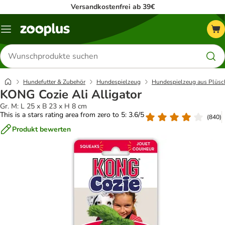
Versandkostenfrei ab 39€
Menü
Produkte
suchen
Hundefutter & Zubehör
Hundespielzeug
Hundespielzeug aus Plüsc
KONG Cozie Ali Alligator
Gr. M: L 25 x B 23 x H 8 cm
This is a stars rating area from zero to 5: 3.6/5
(
840
)
Produkt bewerten