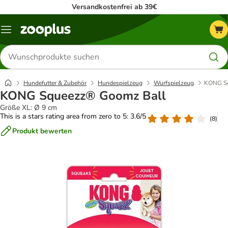
Versandkostenfrei ab 39€
Menü
Produkte
suchen
Hundefutter & Zubehör
Hundespielzeug
Wurfspielzeug
KONG Sq
KONG Squeezz® Goomz Ball
Größe XL: Ø 9 cm
This is a stars rating area from zero to 5: 3.6/5
(
8
)
Produkt bewerten