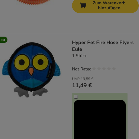
Zum Warenkorb
hinzufügen
Neu
Hyper Pet Fire Hose Flyers
Eule
1 Stück
Not Rated
UVP
13,59 €
11,49 €