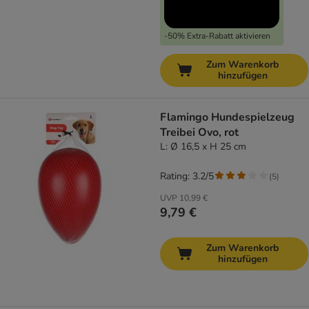
-50% Extra-Rabatt aktivieren
Zum Warenkorb
hinzufügen
Flamingo Hundespielzeug
Treibei Ovo, rot
L: Ø 16,5 x H 25 cm
Rating: 3.2/5
(
5
)
UVP
10,99 €
9,79 €
Zum Warenkorb
hinzufügen