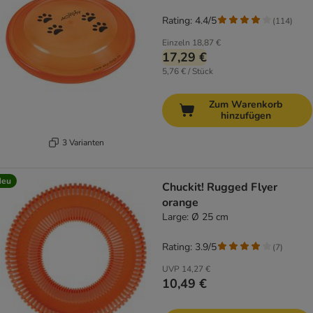
Rating: 4.4/5
(
114
)
Einzeln
18,87 €
17,29 €
5,76 € / Stück
Zum Warenkorb
hinzufügen
3 Varianten
Neu
Chuckit! Rugged Flyer
orange
Large: Ø 25 cm
Rating: 3.9/5
(
7
)
UVP
14,27 €
10,49 €