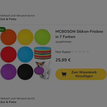
Verkauf und Versand durch:
Zoé & Patte
Neu
MCBOSON Silikon-Frisbee
in 7 Farben
zusammen
Not Rated
25,99 €
Zum Warenkorb
hinzufügen
Verkauf und Versand durch:
Zoé & Patte