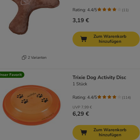
Rating: 4.4/5
(
11
)
3,19 €
Zum Warenkorb
hinzufügen
2 Varianten
nser Favorit
Trixie Dog Activity Disc
1 Stück
Rating: 4.4/5
(
114
)
UVP
7,99 €
6,29 €
Zum Warenkorb
hinzufügen