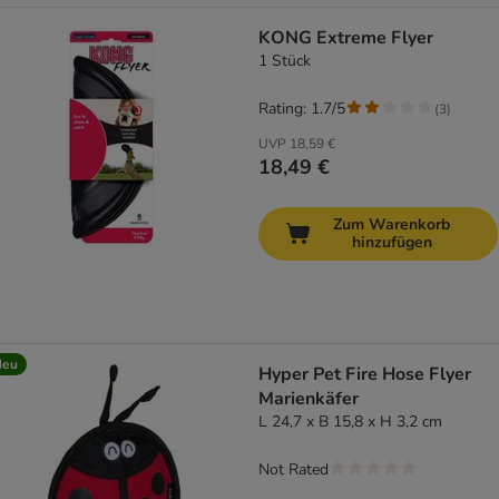
KONG Extreme Flyer
1 Stück
Rating: 1.7/5
(
3
)
UVP
18,59 €
18,49 €
Zum Warenkorb
hinzufügen
Neu
Hyper Pet Fire Hose Flyer
Marienkäfer
L 24,7 x B 15,8 x H 3,2 cm
Not Rated