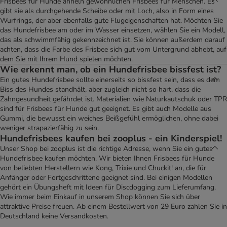
Frisbees für Hunde ähneln gewöhnlichen Frisbees für Menschen. Es
gibt sie als durchgehende Scheibe oder mit Loch, also in Form eines
Wurfrings, der aber ebenfalls gute Flugeigenschaften hat. Möchten Sie
das Hundefrisbee am oder im Wasser einsetzen, wählen Sie ein Modell,
das als schwimmfähig gekennzeichnet ist. Sie können außerdem darauf
achten, dass die Farbe des Frisbee sich gut vom Untergrund abhebt, auf
dem Sie mit Ihrem Hund spielen möchten.
Wie erkennt man, ob ein Hundefrisbee bissfest ist?
Ein gutes Hundefrisbee sollte einerseits so bissfest sein, dass es dem
Biss des Hundes standhält, aber zugleich nicht so hart, dass die
Zahngesundheit gefährdet ist. Materialien wie Naturkautschuk oder TPR
sind für Frisbees für Hunde gut geeignet. Es gibt auch Modelle aus
Gummi, die bewusst ein weiches Beißgefühl ermöglichen, ohne dabei
weniger strapazierfähig zu sein.
Hundefrisbees kaufen bei zooplus - ein Kinderspiel!
Unser Shop bei zooplus ist die richtige Adresse, wenn Sie ein gutes
Hundefrisbee kaufen möchten. Wir bieten Ihnen Frisbees für Hunde
von beliebten Herstellern wie Kong, Trixie und Chuckit! an, die für
Anfänger oder Fortgeschrittene geeignet sind. Bei einigen Modellen
gehört ein Übungsheft mit Ideen für Discdogging zum Lieferumfang.
Wie immer beim Einkauf in unserem Shop können Sie sich über
attraktive Preise freuen. Ab einem Bestellwert von 29 Euro zahlen Sie in
Deutschland keine Versandkosten.