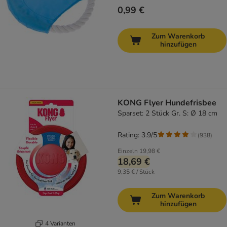
0,99 €
Zum Warenkorb
hinzufügen
KONG Flyer Hundefrisbee
Sparset: 2 Stück Gr. S: Ø 18 cm
Rating: 3.9/5
(
938
)
Einzeln
19,98 €
18,69 €
9,35 € / Stück
Zum Warenkorb
hinzufügen
4 Varianten