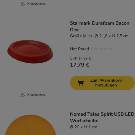
2 Varianten
Starmark Durafoam Bacon
Disc
Größe M: ca. Ø 21,6 x H 2,5 cm
Not Rated
UVP
17,95 €
17,79 €
Zum Warenkorb
hinzufügen
2 Varianten
Nomad Tales Spirit USB LED
Wurfscheibe
Ø 20 x H 1 cm