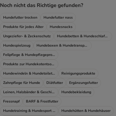
Noch nicht das Richtige gefunden?
Hundefutter trocken
Hundefutter nass
Produkte für jedes Alter
Hundesnacks
Ungeziefer- & Zeckenschutz
Hundebetten & Hundeschlafplatz
Hundespielzeug
Hundeboxen & Hundetransport
Fellpflege & Hundepflegeprodukte
Produkte zur Hundekotentsorgung
Hundewindeln & Hundetoiletten
Reinigungsprodukte
Zahnpflege für Hunde
Diätfutter
Ergänzungsfutter
Leinen, Halsbänder & Geschirre
Hundebekleidung
Fressnapf
BARF & Frostfutter
Hundetraining & Hundesport Zubehör
Hundehütten & Hundehäuser