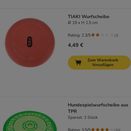
TIAKI Wurfscheibe
Ø 19 x H 1,5 cm
Rating: 2.3/5
(
3
)
4,49 €
Zum Warenkorb
hinzufügen
Hundespielwurfscheibe aus
TPR
Sparset: 3 Stück
Rating: 3.5/5
(
30
)