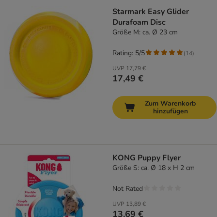
Starmark Easy Glider
Durafoam Disc
Größe M: ca. Ø 23 cm
Rating: 5/5
(
14
)
UVP
17,79 €
17,49 €
Zum Warenkorb
hinzufügen
KONG Puppy Flyer
Größe S: ca. Ø 18 x H 2 cm
Not Rated
UVP
13,89 €
13,69 €