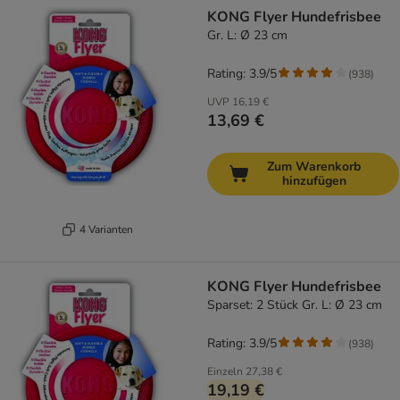
product items have been changed
KONG Flyer Hundefrisbee
Gr. L: Ø 23 cm
Rating: 3.9/5
(
938
)
UVP
16,19 €
13,69 €
Zum Warenkorb
hinzufügen
4 Varianten
KONG Flyer Hundefrisbee
Sparset: 2 Stück Gr. L: Ø 23 cm
Rating: 3.9/5
(
938
)
Einzeln
27,38 €
19,19 €