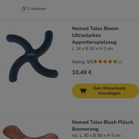
2 Varianten
Nomad Tales Bloom
Ultrastarkes
Apportierspielzeug
L 24 x B 24 x H 3 cm
Rating: 5/5
(
2
)
10,49 €
Zum Warenkorb
hinzufügen
Nomad Tales Blush Plüsch
Boomerang
rot: L 30 x B 30 x H 5 cm