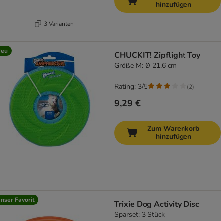
hinzufügen
3 Varianten
Neu
CHUCKIT! Zipflight Toy
Größe M: Ø 21,6 cm
Rating: 3/5
(
2
)
9,29 €
Zum Warenkorb
hinzufügen
nser Favorit
Trixie Dog Activity Disc
Sparset: 3 Stück