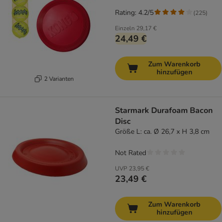
Rating: 4.2/5
(
225
)
Einzeln
29,17 €
24,49 €
Zum Warenkorb
hinzufügen
2 Varianten
Starmark Durafoam Bacon
Disc
Größe L: ca. Ø 26,7 x H 3,8 cm
Not Rated
UVP
23,95 €
23,49 €
Zum Warenkorb
hinzufügen