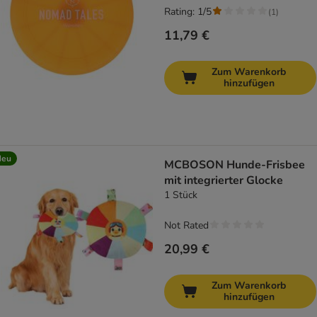
Rating: 1/5
(
1
)
11,79 €
Zum Warenkorb
hinzufügen
Neu
MCBOSON Hunde-Frisbee
mit integrierter Glocke
1 Stück
Not Rated
20,99 €
Zum Warenkorb
hinzufügen