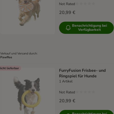
Not Rated
20,99 €
Benachrichtigung bei
Verfügbarkeit
Verkauf und Versand durch:
Pawffee
icht lieferbar
FurryFusion Frisbee- und
Ringspiel für Hunde
1 Artikel
Not Rated
20,99 €
Benachrichtigung bei