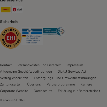
Lieferservice
DHL Shipping Method
DPD Shipping Method
Sicherheit
Security
Security
Security
Kontakt
Versandkosten und Lieferzeit
Impressum
Allgemeine Geschäftsbedingungen
Digital Services Act
Vertrag widerrufen
Entsorgungs- und Umweltbestimmungen
Zahlungsarten
Über uns
Partnerprogramme
Karriere
Corporate Website
Datenschutz
Erklärung zur Barrierefreiheit
© zooplus SE
2026