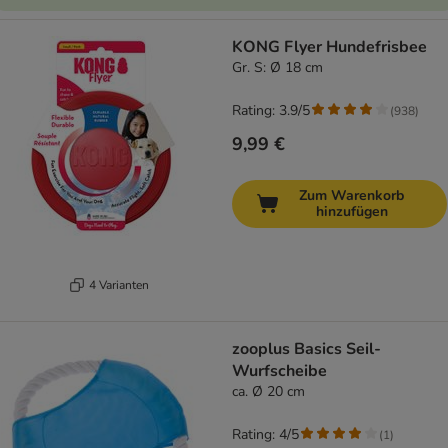
KONG Flyer Hundefrisbee
Gr. S: Ø 18 cm
Rating: 3.9/5
(
938
)
9,99 €
Zum Warenkorb
hinzufügen
4 Varianten
zooplus Basics Seil-
Wurfscheibe
ca. Ø 20 cm
Rating: 4/5
(
1
)