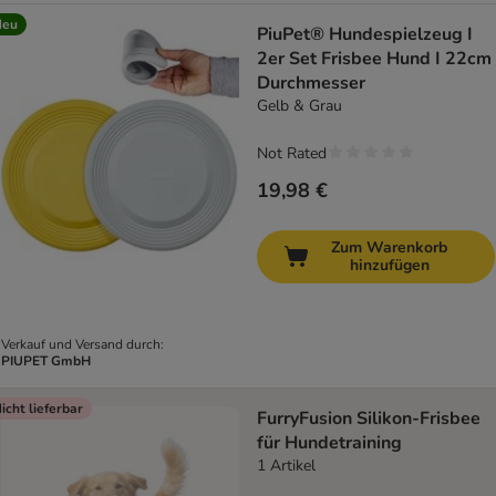
Neu
PiuPet® Hundespielzeug I
2er Set Frisbee Hund I 22cm
Durchmesser
Gelb & Grau
Not Rated
19,98 €
Zum Warenkorb
hinzufügen
Verkauf und Versand durch:
PIUPET GmbH
icht lieferbar
FurryFusion Silikon-Frisbee
für Hundetraining
1 Artikel