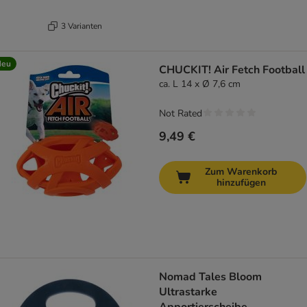
3 Varianten
Neu
CHUCKIT! Air Fetch Football
ca. L 14 x Ø 7,6 cm
Not Rated
9,49 €
Zum Warenkorb
hinzufügen
Nomad Tales Bloom
Ultrastarke