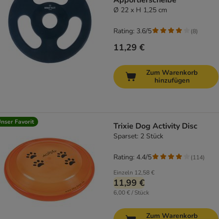
Apportierscheibe
Ø 22 x H 1,25 cm
Rating: 3.6/5
(
8
)
11,29 €
Zum Warenkorb
hinzufügen
nser Favorit
Trixie Dog Activity Disc
Sparset: 2 Stück
Rating: 4.4/5
(
114
)
Einzeln
12,58 €
11,99 €
6,00 € / Stück
Zum Warenkorb