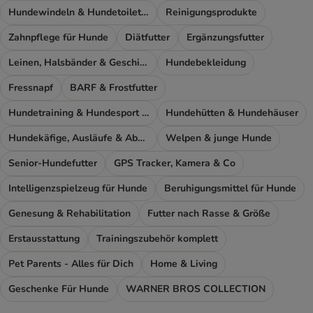
Hundewindeln & Hundetoiletten
Reinigungsprodukte
Zahnpflege für Hunde
Diätfutter
Ergänzungsfutter
Leinen, Halsbänder & Geschirre
Hundebekleidung
Fressnapf
BARF & Frostfutter
Hundetraining & Hundesport Zubehör
Hundehütten & Hundehäuser
Hundekäfige, Ausläufe & Absperrgitter
Welpen & junge Hunde
Senior-Hundefutter
GPS Tracker, Kamera & Co
Intelligenzspielzeug für Hunde
Beruhigungsmittel für Hunde
Genesung & Rehabilitation
Futter nach Rasse & Größe
Erstausstattung
Trainingszubehör komplett
Pet Parents - Alles für Dich
Home & Living
Geschenke Für Hunde
WARNER BROS COLLECTION