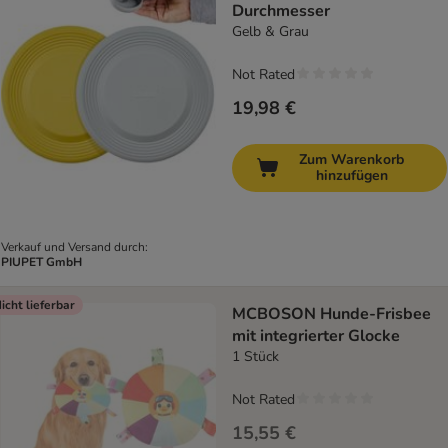
Durchmesser
Gelb & Grau
Not Rated
19,98 €
Zum Warenkorb
hinzufügen
Verkauf und Versand durch:
PIUPET GmbH
icht lieferbar
MCBOSON Hunde-Frisbee
mit integrierter Glocke
1 Stück
Not Rated
15,55 €