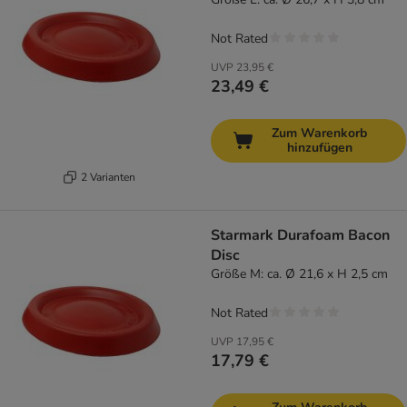
Not Rated
UVP
23,95 €
23,49 €
Zum Warenkorb
hinzufügen
2 Varianten
Starmark Durafoam Bacon
Disc
Größe M: ca. Ø 21,6 x H 2,5 cm
Not Rated
UVP
17,95 €
17,79 €