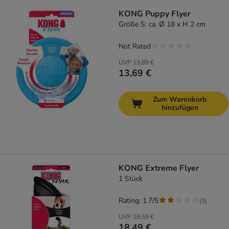
KONG Puppy Flyer
Größe S: ca. Ø 18 x H 2 cm
Not Rated
UVP
13,89 €
13,69 €
Zum Warenkorb
hinzufügen
KONG Extreme Flyer
1 Stück
Rating: 1.7/5
(
3
)
UVP
18,59 €
18,49 €