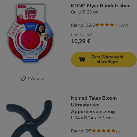
product items have been changed
KONG Flyer Hundefrisbee
Gr. L: Ø 23 cm
Rating: 3.9/5
(
937
)
UVP
16,19 €
10,29 €
Zum Warenkorb
hinzufügen
4 Varianten
Nomad Tales Bloom
Ultrastarkes
Apportierspielzeug
L 24 x B 24 x H 3 cm
Rating: 5/5
(
2
)