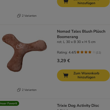
hinzufügen
2 Varianten
Nomad Tales Blush Plüsch
Boomerang
rot: L 30 x B 30 x H 5 cm
Rating: 4.4/5
(
11
)
3,29 €
Zum Warenkorb
hinzufügen
2 Varianten
nser Favorit
Trixie Dog Activity Disc