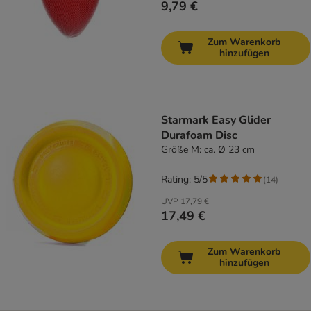
9,79 €
Zum Warenkorb
hinzufügen
Starmark Easy Glider
Durafoam Disc
Größe M: ca. Ø 23 cm
Rating: 5/5
(
14
)
UVP
17,79 €
17,49 €
Zum Warenkorb
hinzufügen