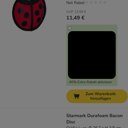
Not Rated
UVP
13,59 €
11,49 €
-60% Extra-Rabatt aktivieren
Zum Warenkorb
hinzufügen
Starmark Durafoam Bacon
Disc
Größe L: ca. Ø 26,7 x H 3,8 cm