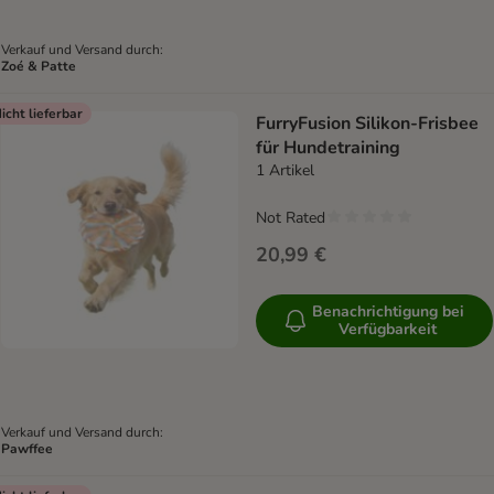
Verkauf und Versand durch:
Zoé & Patte
icht lieferbar
FurryFusion Silikon-Frisbee
für Hundetraining
1 Artikel
Not Rated
20,99 €
Benachrichtigung bei
Verfügbarkeit
Verkauf und Versand durch:
Pawffee