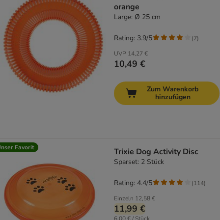
orange
Large: Ø 25 cm
Rating: 3.9/5
(
7
)
UVP
14,27 €
10,49 €
Zum Warenkorb
hinzufügen
nser Favorit
Trixie Dog Activity Disc
Sparset: 2 Stück
Rating: 4.4/5
(
114
)
Einzeln
12,58 €
11,99 €
6,00 € / Stück