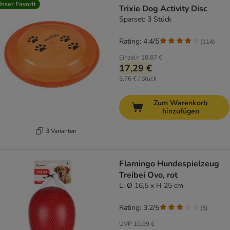
nser Favorit
Trixie Dog Activity Disc
Sparset: 3 Stück
Rating: 4.4/5
(
114
)
Einzeln
18,87 €
17,29 €
5,76 € / Stück
Zum Warenkorb
hinzufügen
3 Varianten
Flamingo Hundespielzeug
Treibei Ovo, rot
L: Ø 16,5 x H 25 cm
Rating: 3.2/5
(
5
)
UVP
10,99 €