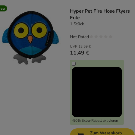
Neu
Hyper Pet Fire Hose Flyers
Eule
1 Stück
Not Rated
UVP
13,59 €
11,49 €
-50% Extra-Rabatt aktivieren
Zum Warenkorb