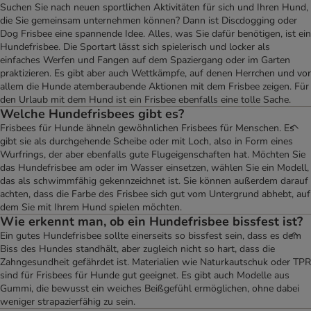
Suchen Sie nach neuen sportlichen Aktivitäten für sich und Ihren Hund,
die Sie gemeinsam unternehmen können? Dann ist Discdogging oder
Dog Frisbee eine spannende Idee. Alles, was Sie dafür benötigen, ist ein
Hundefrisbee. Die Sportart lässt sich spielerisch und locker als
einfaches Werfen und Fangen auf dem Spaziergang oder im Garten
praktizieren. Es gibt aber auch Wettkämpfe, auf denen Herrchen und vor
allem die Hunde atemberaubende Aktionen mit dem Frisbee zeigen. Für
den Urlaub mit dem Hund ist ein Frisbee ebenfalls eine tolle Sache.
Welche Hundefrisbees gibt es?
Frisbees für Hunde ähneln gewöhnlichen Frisbees für Menschen. Es
gibt sie als durchgehende Scheibe oder mit Loch, also in Form eines
Wurfrings, der aber ebenfalls gute Flugeigenschaften hat. Möchten Sie
das Hundefrisbee am oder im Wasser einsetzen, wählen Sie ein Modell,
das als schwimmfähig gekennzeichnet ist. Sie können außerdem darauf
achten, dass die Farbe des Frisbee sich gut vom Untergrund abhebt, auf
dem Sie mit Ihrem Hund spielen möchten.
Wie erkennt man, ob ein Hundefrisbee bissfest ist?
Ein gutes Hundefrisbee sollte einerseits so bissfest sein, dass es dem
Biss des Hundes standhält, aber zugleich nicht so hart, dass die
Zahngesundheit gefährdet ist. Materialien wie Naturkautschuk oder TPR
sind für Frisbees für Hunde gut geeignet. Es gibt auch Modelle aus
Gummi, die bewusst ein weiches Beißgefühl ermöglichen, ohne dabei
weniger strapazierfähig zu sein.