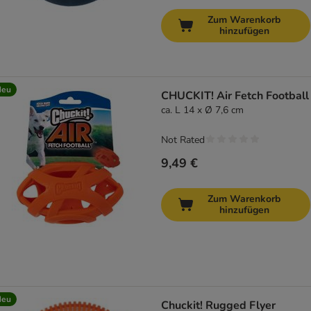
Zum Warenkorb
hinzufügen
Neu
CHUCKIT! Air Fetch Football
ca. L 14 x Ø 7,6 cm
Not Rated
9,49 €
Zum Warenkorb
hinzufügen
Neu
Chuckit! Rugged Flyer