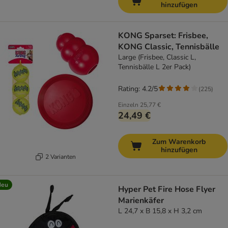
hinzufügen
KONG Sparset: Frisbee,
KONG Classic, Tennisbälle
Large (Frisbee, Classic L,
Tennisbälle L 2er Pack)
Rating: 4.2/5
(
225
)
Einzeln
25,77 €
24,49 €
Zum Warenkorb
hinzufügen
2 Varianten
Neu
Hyper Pet Fire Hose Flyer
Marienkäfer
L 24,7 x B 15,8 x H 3,2 cm