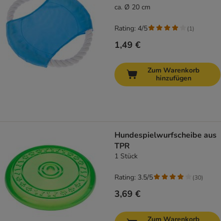
ca. Ø 20 cm
Rating: 4/5
(
1
)
1,49 €
Zum Warenkorb
hinzufügen
Hundespielwurfscheibe aus
TPR
1 Stück
Rating: 3.5/5
(
30
)
3,69 €
Zum Warenkorb