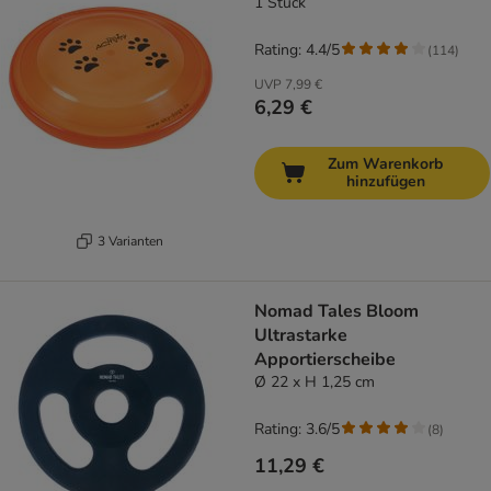
1 Stück
Rating: 4.4/5
(
114
)
UVP
7,99 €
6,29 €
Zum Warenkorb
hinzufügen
3 Varianten
Nomad Tales Bloom
Ultrastarke
Apportierscheibe
Ø 22 x H 1,25 cm
Rating: 3.6/5
(
8
)
11,29 €