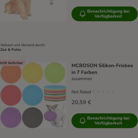
Benachrichtigung bei
Verfügbarkeit
Verkauf und Versand durch:
Zoé & Patte
icht lieferbar
MCBOSON Silikon-Frisbee
in 7 Farben
zusammen
Not Rated
20,59 €
Benachrichtigung bei
Verfügbarkeit