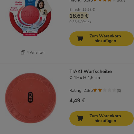
Rating: 3.9/5
(
937
)
Einzeln
19,98 €
18,69 €
9,35 € / Stück
Zum Warenkorb
hinzufügen
4 Varianten
TIAKI Wurfscheibe
Ø 19 x H 1,5 cm
Rating: 2.3/5
(
3
)
4,49 €
Zum Warenkorb
hinzufügen