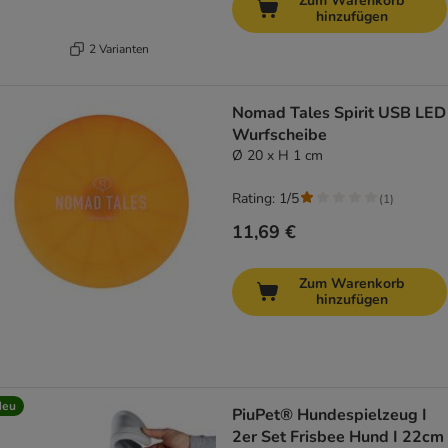
Zum Warenkorb
hinzufügen
2 Varianten
Nomad Tales Spirit USB LED
Wurfscheibe
Ø 20 x H 1 cm
Rating: 1/5
(
1
)
11,69 €
Zum Warenkorb
hinzufügen
Neu
PiuPet® Hundespielzeug I
2er Set Frisbee Hund I 22cm