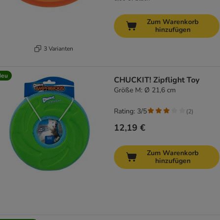
Zum Warenkorb
hinzufügen
3 Varianten
Neu
CHUCKIT! Zipflight Toy
Größe M: Ø 21,6 cm
Rating: 3/5
(
2
)
12,19 €
Zum Warenkorb
hinzufügen