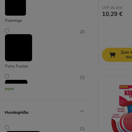
Trixie
UVP
16,19 €
10,29 €
Flamingo
(
2
)
Zum 
hi
Furry Fusion
(
2
)
mehr
Hyper Pet
Hundegröße
(
8
)
(
2
)