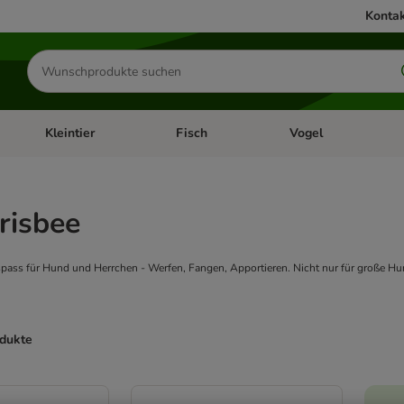
Kontak
Produkte
suchen
Kleintier
Fisch
Vogel
utter & Zubehör
Kategorie-Menü öffnen: Hundefutter & Zubehör
Kategorie-Menü öffnen: Kleintier
Kategorie-Menü öffnen
Ka
risbee
lspass für Hund und Herrchen - Werfen, Fangen, Apportieren. Nicht nur für große Hu
odukte
ve been changed