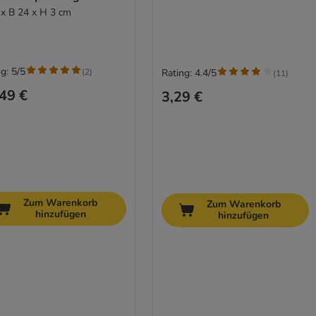
 x B 24 x H 3 cm
g: 5/5
(
2
)
Rating: 4.4/5
(
11
)
49 €
3,29 €
Zum Warenkorb
Zum Warenkorb
hinzufügen
hinzufügen