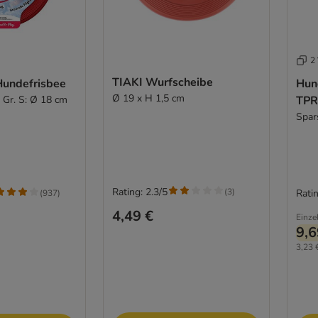
2 
TIAKI Wurfscheibe
undefrisbee
Hun
Ø 19 x H 1,5 cm
 Gr. S: Ø 18 cm
TPR
Spar
Rating: 2.3/5
(
3
)
Ratin
(
937
)
4,49 €
Einze
9,6
3,23 