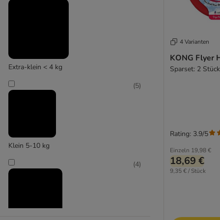
KONG
(
2
)
4 Varianten
KONG Flyer H
Extra-klein < 4 kg
Sparset: 2 Stück
Mcboson
(
5
)
Rating: 3.9/5
Klein 5-10 kg
Einzeln
19,98 €
18,69 €
(
4
)
9,35 € / Stück