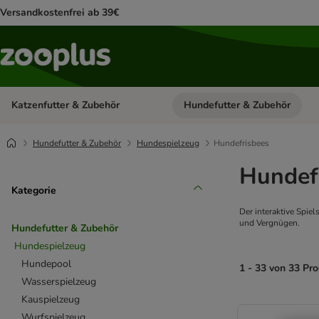
Versandkostenfrei ab 39€
Katzenfutter & Zubehör
Hundefutter & Zubehör
Kategorie-Menü öffnen: Katzenf
Hundefutter & Zubehör
Hundespielzeug
Hundefrisbees
Hundef
Kategorie
Der interaktive Spie
und Vergnügen.
Hundefutter & Zubehör
Hundespielzeug
Hundepool
1 - 33 von 33 Pr
Wasserspielzeug
Kauspielzeug
product items ha
Wurfspielzeug