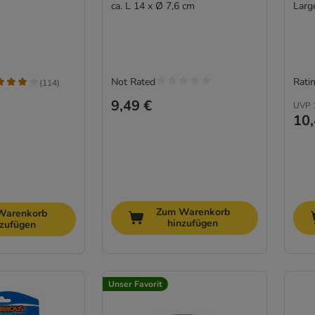
ca. L 14 x Ø 7,6 cm
Larg
Not Rated
Ratin
(
114
)
9,49 €
UVP
10,
Zum Warenkorb
Warenkorb
hinzufügen
nzufügen
Unser Favorit