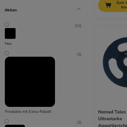
Zum 
Mittel 11-25 kg
hi
Aktion
(
3
)
(
10
)
Neu
Groß 26-45 kg
(
3
)
(
2
)
Extra-groß > 45 kg
Produkte mit Extra-Rabatt
Nomad Tales
Ultrastarke
(
3
)
Apportiersch