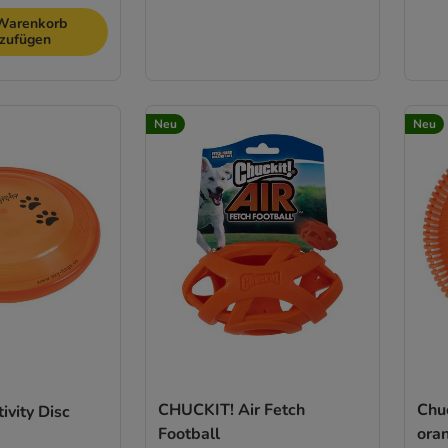
Warenkorb
nzufügen
Neu
Neu
CHUCKIT! Air Fetch
Chu
ivity Disc
Football
ora