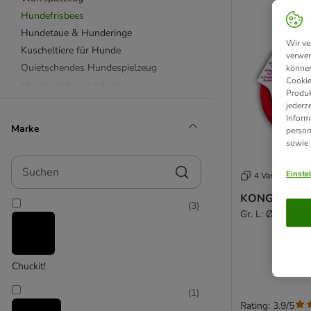
Hundefrisbees
Hundetaue & Hunderinge
Wir ve
Kuscheltiere für Hunde
verwen
Quietschendes Hundespielzeug
können
Cookie
Hundespielzeug robust
Produk
Hundespielzeug Gummi & Latex
jederz
Inform
Hundespielzeug aus Plüsch
Marke
person
Beetzees
sowie
Bobby
Suchen
Chuckit!
Einste
4 Varianten
Designed by Lotte
KONG Flyer H
(
3
)
Ferplast
Gr. L: Ø 23 cm
HUNTER
KONG
Modern Living
Chuckit!
Nomad Tales
(
1
)
Nylabone
Rating: 3.9/5
TIAKI