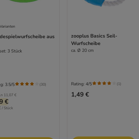
Varianten
zooplus Basics Seil-
despielwurfscheibe aus
Wurfscheibe
ca. Ø 20 cm
set: 3 Stück
Rating: 4/5
(
1
)
g: 3.5/5
(
30
)
1,49 €
ln
11,07 €
9 €
€ / Stück