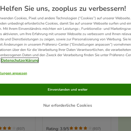
Helfen Sie uns, zooplus zu verbessern!
rwenden Cookies, Pixel und andere Technologien (“Cookies”) auf unserer Webseite.
den unbedingt erforderliche Cookies, damit Sie auf unserer Webseite surfen und ei
. Mit Ihrem Einverständnis möchten wir Leistungs-, Funktionelle- und Marketingzw
s aktivieren, um Ihre Erfahrung mit unserer Webseite zu verbessern und Ihnen relev
te und Dienstleistungen zu zeigen, sowie zur Personalisierung von Werbung. Sie 
eit Änderungen in unserem Präferenz-Center (“Einstellungen anpassen”) vornehmen
ationen über den für die Verarbeitung Ihrer Daten Verantwortlichen, die verarbeiteten
enbezogenen Daten und den Zweck der Verarbeitung finden Sie unter Präferenz-Cen
Datenschutzerklärung
llungen anpassen
4 Varianten
undefrisbee
KONG Flyer Hundefrisbee
Einverstanden und weiter
Gr. S: Ø 18 cm
Nur erforderliche Cookies
Rating: 3.9/5
(
937
)
(
937
)