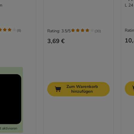
cm
L 24
Ratin
(
8
)
Rating: 3.5/5
(
30
)
10,
3,69 €
Zum Warenkorb
hinzufügen
 aktivieren