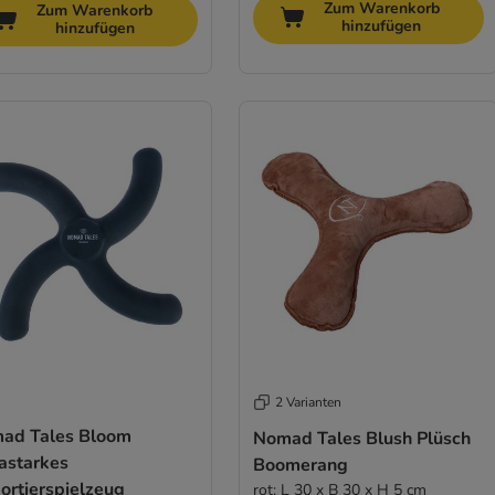
Zum Warenkorb
Zum Warenkorb
hinzufügen
hinzufügen
2 Varianten
ad Tales Bloom
Nomad Tales Blush Plüsch
astarkes
Boomerang
ortierspielzeug
rot: L 30 x B 30 x H 5 cm