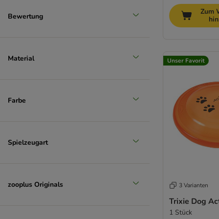
Zum 
Bewertung
hi
Material
Unser Favorit
Farbe
Spielzeugart
zooplus Originals
3 Varianten
Trixie Dog Act
1 Stück