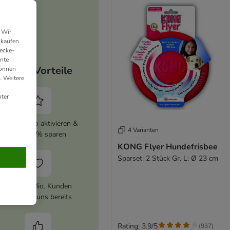
 Wir
nkaufen
ecke-
ante
Deine Vorteile
können
. Weitere
ter
zooplus Abo aktivieren &
4 Varianten
immer 5% sparen
KONG Flyer Hundefrisbee
Sparset: 2 Stück Gr. L: Ø 23 cm
Über 10 Mio. Kunden
vertrauen uns bereits
Rating: 3.9/5
(
937
)