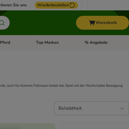
tieren Sie uns
Wiederbestellen
Warenkorb
Pferd
Top-Marken
% Angebote
: Fisch
tegorie-Menü öffnen: Vogel
Kategorie-Menü öffnen: Pferd
Kategorie-Menü öffnen: T
nde, auch für kleinere Fellnasen bietet das Spiel mit der Wurfscheibe Bewegung
Beliebtheit