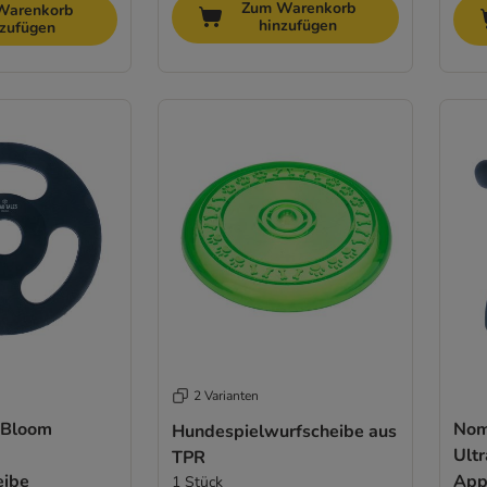
Zum Warenkorb
Warenkorb
hinzufügen
nzufügen
2 Varianten
 Bloom
Nom
Hundespielwurfscheibe aus
Ultr
TPR
eibe
App
1 Stück