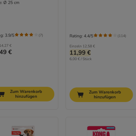
e: Ø 25 cm
g: 3.9/5
(
7
)
Rating: 4.4/5
(
114
)
14,27 €
Einzeln
12,58 €
49 €
11,99 €
6,00 € / Stück
Zum Warenkorb
Zum Warenkorb
hinzufügen
hinzufügen