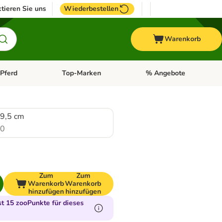
tieren Sie uns
Wiederbestellen
Warenkorb
Pferd
Top-Marken
% Angebote
: Fisch
tegorie-Menü öffnen: Vogel
Kategorie-Menü öffnen: Pferd
Kategorie-Menü öffnen: T
19,5 cm
.0
Zum
Zum
Warenkorb
Warenkorb
hinzufügen
hinzufügen
 15 zooPunkte für dieses