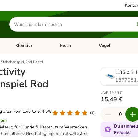
Kontak
Produkte
suchen
Kleintier
Fisch
Vogel
utter & Zubehör
Kategorie-Menü öffnen: Hundefutter & Zubehör
Kategorie-Menü öffnen: Kleintier
Kategorie-Menü öffnen
Ka
ty Stäbchenspiel Rod Board
ctivity
L 35 x B 
1877081
nspiel Rod
UVP 19,99 €
15,49 €
ng area from zero to 5: 4.5/5
(
4
)
rten
Du sammelst
spielzeug für Hunde & Katzen,
zum Verstecken
Produkt
tet anhaltende Beschäftigung, mit rutschfesten