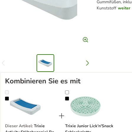
Gummifüßen, inklu
Kunststoff
weiter
Kombinieren Sie es mit
Trixie Activity Stäbchenspiel Rod Board
Trixie Junior Lick'n'Snack Schleckp
Dieser Artikel
:
Trixie
Trixie Junior Lick'n'Snack