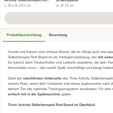
Activity Stäbchenspiel Rod
Schleckplatte
Board
L 35 x B 19,5 cm
ca. Ø 15 cm
Produktbeschreibung
Bewertung
Hunde und Katzen sind schlaue Wesen, die im Alltag auch eine pass
Stäbchenspiel Rod Board ist ein Intelligenzspielzeug, das
mit viel
Du kannst darin Trockenfutter und Leckerlis platzieren, die dein 
hervorholen muss – das macht Spaß, beschäftigt und beugt nebenb
Dank der
rutschfesten Unterseite
des Trixie Activity Stäbchenspie
seinem Platz, wenn dein Vierbeiner mal etwas euphorischer nach den
deinem Tier das optimale Trainingsprogramm anzubieten. Für eine 
einfach mit in die Spülmaschine
geben.
Trixie Activity Stäbchenspiel Rod Board im Überblick: