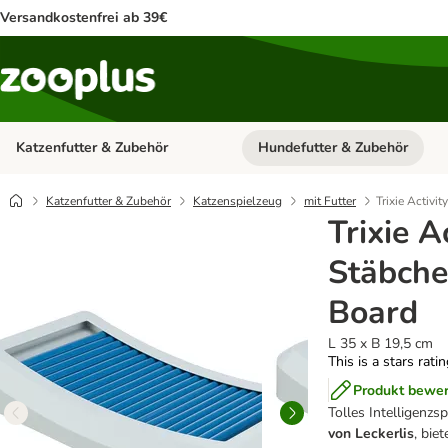
Versandkostenfrei ab 39€
Katzenfutter & Zubehör
Hundefutter & Zubehör
Kategorie-Menü öffnen: Katzenf
Katzenfutter & Zubehör
Katzenspielzeug
mit Futter
Trixie Activi
Trixie A
Stäbche
Board
L 35 x B 19,5 cm
This is a stars rati
Produkt bewe
Tolles Intelligenz
von Leckerlis
, bie