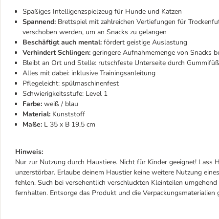
Spaßiges Intelligenzspielzeug für Hunde und Katzen
Spannend:
Brettspiel mit zahlreichen Vertiefungen für Trockenf
verschoben werden, um an Snacks zu gelangen
Beschäftigt auch mental:
fördert geistige Auslastung
Verhindert Schlingen:
geringere Aufnahmemenge von Snacks be
Bleibt an Ort und Stelle: rutschfeste Unterseite durch Gummifü
Alles mit dabei: inklusive Trainingsanleitung
Pflegeleicht: spülmaschinenfest
Schwierigkeitsstufe:
Level 1
Farbe:
weiß / blau
Material:
Kunststoff
Maße:
L 35 x B 19,5 cm
Hinweis:
Nur zur Nutzung durch Haustiere. Nicht für Kinder geeignet! Lass H
unzerstörbar. Erlaube deinem Haustier keine weitere Nutzung eines
fehlen. Such bei versehentlich verschluckten Kleinteilen umgehen
fernhalten. Entsorge das Produkt und die Verpackungsmaterialie