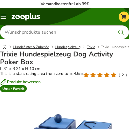
Versandkostenfrei ab 39€
Menü
Produkte
suchen
Hundefutter & Zubehör
Hundespielzeug
Trixie
Trixie Hundespiel
Trixie Hundespielzeug Dog Activity
Poker Box
L 31 x B 31 x H 10 cm
This is a stars rating area from zero to 5: 4.5/5
(
121
)
Produkt bewerten
Unser Favorit