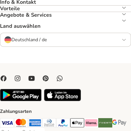
Info & Kontakt
Vorteile
Angebote & Services
Land auswählen
Deutschland / de
Zahlungsarten
Visa Payment Method
Mastercard Payment Method
American Express Payment Method
Diners Club Payment Method
PayPal Payment Method
Apple Pay Payment Method
Klarna Payment Method
Riverty Payment 
Google P