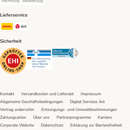
Rechnung
Bankeinzug
Rechnung Payment Method
Bankeinzug Payment Method
Lieferservice
DHL Shipping Method
DPD Shipping Method
Sicherheit
Security
Security
Security
Kontakt
Versandkosten und Lieferzeit
Impressum
Allgemeine Geschäftsbedingungen
Digital Services Act
Vertrag widerrufen
Entsorgungs- und Umweltbestimmungen
Zahlungsarten
Über uns
Partnerprogramme
Karriere
Corporate Website
Datenschutz
Erklärung zur Barrierefreiheit