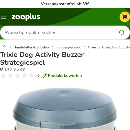
Versandkostenfrei ab 39€
Menü
Produkte
suchen
Hundefutter & Zubehör
Hundespielzeug
Trixie
Trixie Dog Activit
Trixie Dog Activity Buzzer
Strategiespiel
Ø 14 x 9,5 cm
Produkt bewerten
(
0
)