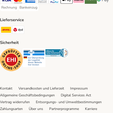
Visa Payment Method
Mastercard Payment Method
American Express Payment Method
Diners Club Payment Method
PayPal Payment Method
Apple Pay Payment Method
Klarna Payment Method
Riverty Payment 
Google P
Rechnung
Bankeinzug
Rechnung Payment Method
Bankeinzug Payment Method
Lieferservice
DHL Shipping Method
DPD Shipping Method
Sicherheit
Security
Security
Security
Kontakt
Versandkosten und Lieferzeit
Impressum
Allgemeine Geschäftsbedingungen
Digital Services Act
Vertrag widerrufen
Entsorgungs- und Umweltbestimmungen
Zahlungsarten
Über uns
Partnerprogramme
Karriere