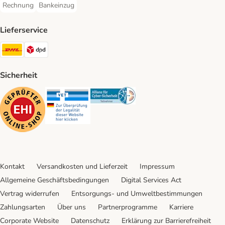
Rechnung
Bankeinzug
Rechnung Payment Method
Bankeinzug Payment Method
Lieferservice
DHL Shipping Method
DPD Shipping Method
Sicherheit
Security
Security
Security
Kontakt
Versandkosten und Lieferzeit
Impressum
Allgemeine Geschäftsbedingungen
Digital Services Act
Vertrag widerrufen
Entsorgungs- und Umweltbestimmungen
Zahlungsarten
Über uns
Partnerprogramme
Karriere
Corporate Website
Datenschutz
Erklärung zur Barrierefreiheit