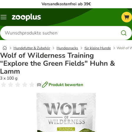
Versandkostenfrei ab 39€
Menü
Produkte
suchen
Hundefutter & Zubehör
Hundesnacks
für kleine Hunde
Wolf of W
Wolf of Wilderness Training
“Explore the Green Fields" Huhn &
Lamm
3 x 100 g
Produkt bewerten
(
0
)