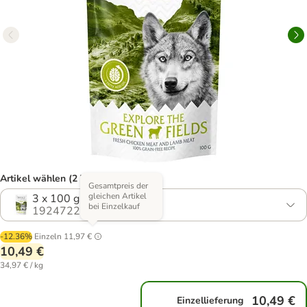
Artikel wählen (2 Varianten)
Gesamtpreis der
gleichen Artikel
3 x 100 g
bei Einzelkauf
1924722.0
-12.36%
Einzeln
11,97 €
10,49 €
34,97 € / kg
10,49 €
Einzellieferung