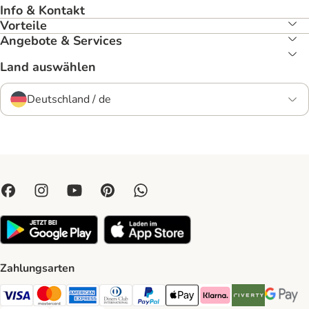
Info & Kontakt
Vorteile
Angebote & Services
Land auswählen
Deutschland / de
Zahlungsarten
Visa Payment Method
Mastercard Payment Method
American Express Payment Method
Diners Club Payment Method
PayPal Payment Method
Apple Pay Payment Method
Klarna Payment Method
Riverty Payment 
Google P