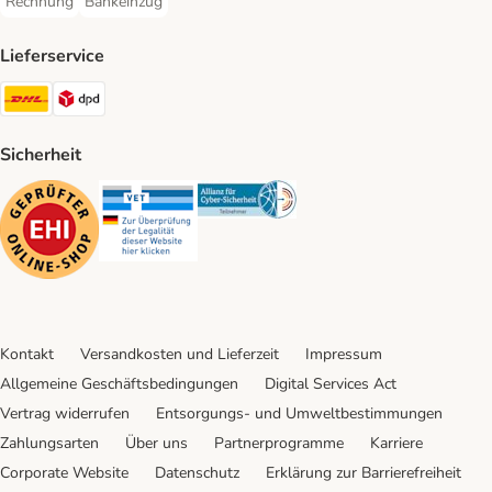
Rechnung
Bankeinzug
Rechnung Payment Method
Bankeinzug Payment Method
Lieferservice
DHL Shipping Method
DPD Shipping Method
Sicherheit
Security
Security
Security
Kontakt
Versandkosten und Lieferzeit
Impressum
Allgemeine Geschäftsbedingungen
Digital Services Act
Vertrag widerrufen
Entsorgungs- und Umweltbestimmungen
Zahlungsarten
Über uns
Partnerprogramme
Karriere
Corporate Website
Datenschutz
Erklärung zur Barrierefreiheit