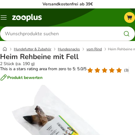
Versandkostenfrei ab 39€
Menü
Produkte
suchen
Hundefutter & Zubehör
Hundesnacks
vom Rind
Heim Rehbeine m
Heim Rehbeine mit Fell
2 Stück (ca. 190 g)
This is a stars rating area from zero to 5: 5.0/5
(
3
)
Produkt bewerten