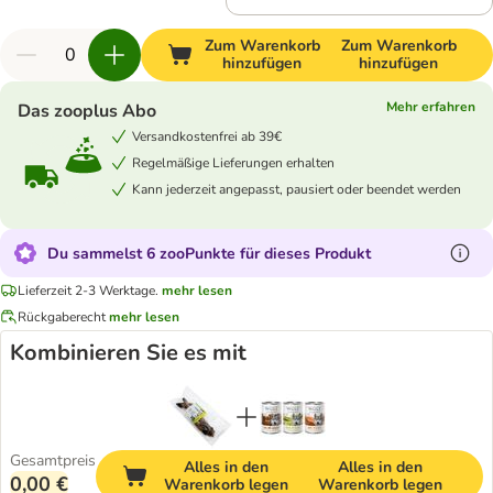
Zum Warenkorb
Zum Warenkorb
hinzufügen
hinzufügen
Mehr erfahren
Das zooplus Abo
Versandkostenfrei ab 39€
Regelmäßige Lieferungen erhalten
Kann jederzeit angepasst, pausiert oder beendet werden
Du sammelst 6 zooPunkte für dieses Produkt
Lieferzeit 2-3 Werktage.
mehr lesen
Rückgaberecht
mehr lesen
Kombinieren Sie es mit
Gesamtpreis
Alles in den
Alles in den
0,00 €
Warenkorb legen
Warenkorb legen