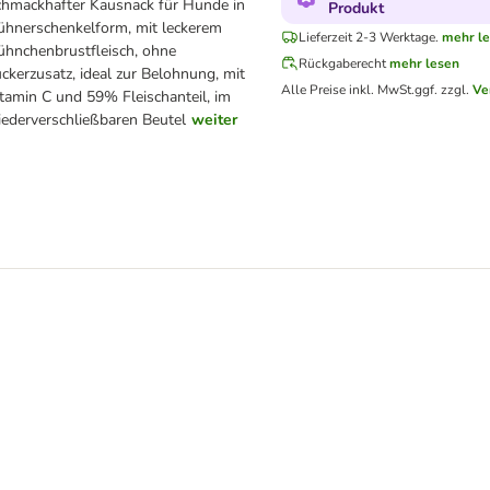
hmackhafter Kausnack für Hunde in
Produkt
hnerschenkelform, mit leckerem
Lieferzeit 2-3 Werktage.
mehr l
hnchenbrustfleisch, ohne
Rückgaberecht
mehr lesen
ckerzusatz, ideal zur Belohnung, mit
Alle Preise inkl. MwSt.
ggf. zzgl.
Ve
tamin C und 59% Fleischanteil, im
ederverschließbaren Beutel
weiter