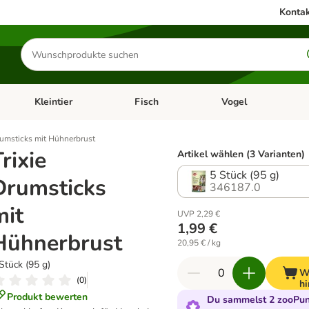
Kontak
Produkte
suchen
Kleintier
Fisch
Vogel
utter & Zubehör
Kategorie-Menü öffnen: Hundefutter & Zubehör
Kategorie-Menü öffnen: Kleintier
Kategorie-Menü öffnen
Ka
rumsticks mit Hühnerbrust
rixie
Artikel wählen (3 Varianten)
5 Stück (95 g)
Drumsticks
346187.0
mit
UVP 2,29 €
1,99 €
Hühnerbrust
20,95 € / kg
Stück (95 g)
W
(
0
)
h
Produkt bewerten
Du sammelst 2 zooPunk