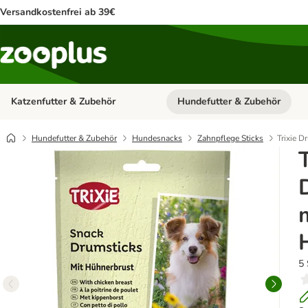
Versandkostenfrei ab 39€
Katzenfutter & Zubehör
Hundefutter & Zubehör
Kategorie-Menü öffnen: Katzenf
Hundefutter & Zubehör
Hundesnacks
Zahnpflege Sticks
Trixie D
T
5 