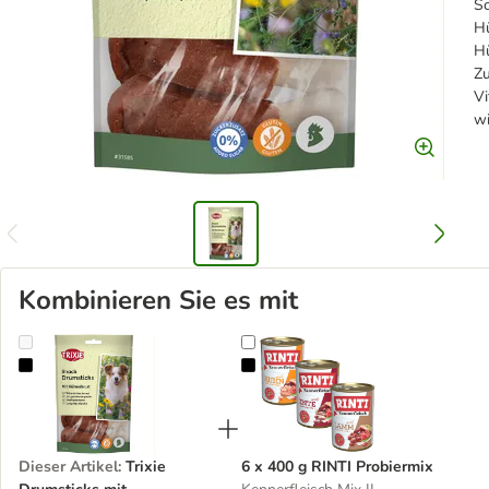
Sc
Hü
Hü
Zu
Vi
wi
Kombinieren Sie es mit
Trixie Drumsticks mit Hühnerbrust
6 x 400 g RINTI Probiermix
Dieser Artikel
:
Trixie
6 x 400 g RINTI Probiermix