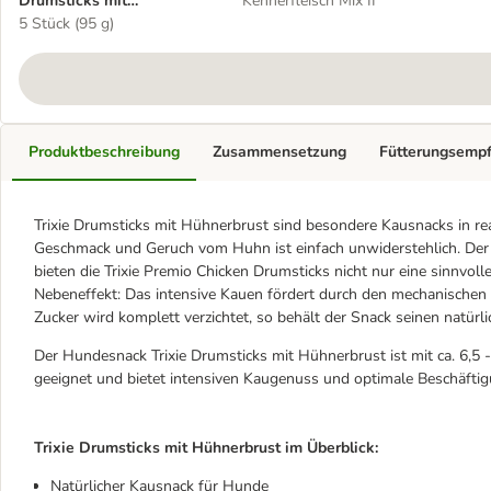
Drumsticks mit
Kennerfleisch Mix II
Hühnerbrust
5 Stück (95 g)
Produktbeschreibung
Zusammensetzung
Fütterungsemp
Trixie Drumsticks mit Hühnerbrust sind besondere Kausnacks in re
Geschmack und Geruch vom Huhn ist einfach unwiderstehlich. Der
bieten die Trixie Premio Chicken Drumsticks nicht nur eine sinnvo
Nebeneffekt: Das intensive Kauen fördert durch den mechanischen
Zucker wird komplett verzichtet, so behält der Snack seinen natürl
Der Hundesnack Trixie Drumsticks mit Hühnerbrust ist mit ca. 6,5 
geeignet und bietet intensiven Kaugenuss und optimale Beschäftig
Trixie Drumsticks mit Hühnerbrust im Überblick:
Natürlicher Kausnack für Hunde