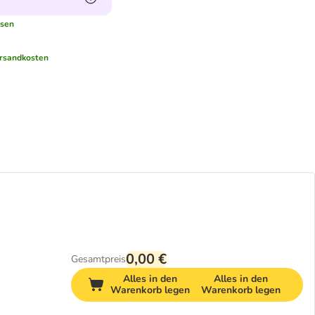
esen
rsandkosten
0,00 €
Gesamtpreis
Alles in den
Alles in den
Warenkorb legen
Warenkorb legen