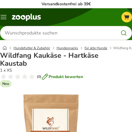
Versandkostenfrei ab 39€
Menü
Produkte
suchen
Hundefutter & Zubehör
Hundesnacks
für alte Hunde
Wildfang K
Wildfang Kaukäse - Hartkäse
Kaustab
1 x XS
Produkt bewerten
(
0
)
Neu