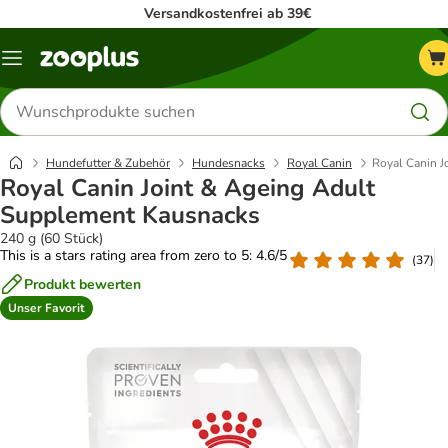
Versandkostenfrei ab 39€
Menü
Produkte
suchen
Hundefutter & Zubehör
Hundesnacks
Royal Canin
Royal Canin J
Royal Canin Joint & Ageing Adult
Supplement Kausnacks
240 g (60 Stück)
This is a stars rating area from zero to 5: 4.6/5
(
37
)
Produkt bewerten
Unser Favorit