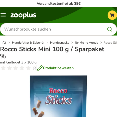
Versandkostenfrei ab 39€
Menü
Produkte
suchen
Hundefutter & Zubehör
Hundesnacks
für kleine Hunde
Rocco Sti
Rocco Sticks Mini 100 g / Sparpaket
%
mit Geflügel 3 x 100 g
Produkt bewerten
(
0
)