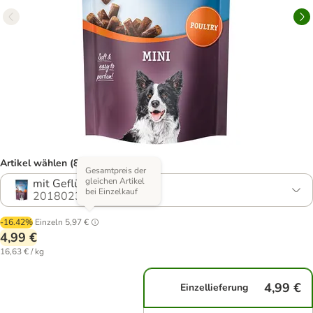
Artikel wählen (8 Varianten)
Gesamtpreis der
gleichen Artikel
mit Geflügel 3 x 100 g
bei Einzelkauf
2018023.6
-16.42%
Einzeln
5,97 €
4,99 €
16,63 € / kg
4,99 €
Einzellieferung