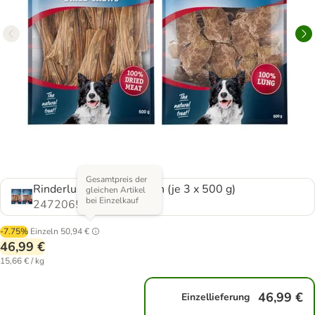
Gesamtpreis der
Rinderlunge + Dörrfleisch (je 3 x 500 g)
gleichen Artikel
bei Einzelkauf
2472065.0
-7.75%
Einzeln
50,94 €
46,99 €
15,66 € / kg
46,99 €
Einzellieferung