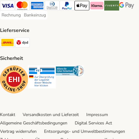
Visa Payment Method
Mastercard Payment Method
American Express Payment Method
Diners Club Payment Method
PayPal Payment Method
Apple Pay Payment Method
Klarna Payment Method
Riverty Payment 
Google P
Rechnung
Bankeinzug
Rechnung Payment Method
Bankeinzug Payment Method
Lieferservice
DHL Shipping Method
DPD Shipping Method
Sicherheit
Security
Security
Security
Kontakt
Versandkosten und Lieferzeit
Impressum
Allgemeine Geschäftsbedingungen
Digital Services Act
Vertrag widerrufen
Entsorgungs- und Umweltbestimmungen