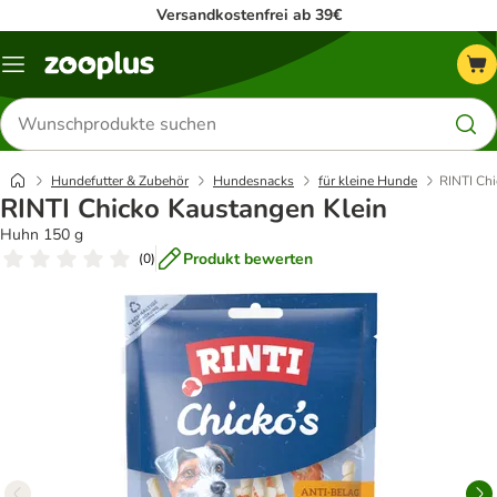
Versandkostenfrei ab 39€
Menü
Produkte
suchen
Hundefutter & Zubehör
Hundesnacks
für kleine Hunde
RINTI Ch
RINTI Chicko Kaustangen Klein
Huhn 150 g
Produkt bewerten
(
0
)