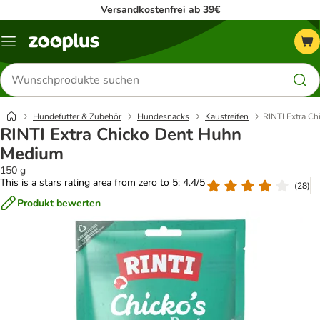
Versandkostenfrei ab 39€
Menü
Produkte
suchen
Hundefutter & Zubehör
Hundesnacks
Kaustreifen
RINTI Extra C
RINTI Extra Chicko Dent Huhn
Medium
150 g
This is a stars rating area from zero to 5: 4.4/5
(
28
)
Produkt bewerten